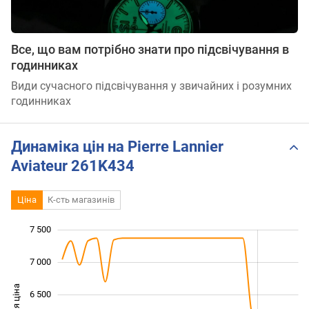
Все, що вам потрібно знати про підсвічування в
годинниках
Види сучасного підсвічування у звичайних і розумних
годинниках
Динаміка цін на Pierre Lannier
Aviateur 261K434
Ціна
К-сть магазинів
7 500
 000
 500
 000
 500
7 000
6 500