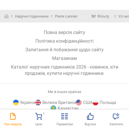
Наручні годинники
Pierre Lannier
Фільтр
Усі м
Повна версія сайту
Політика конфіденційності
Запитання й побажання щодо сайту
Магазинам
Каталог наручних годинників 2026 - новинки, хіти
продажів,
купити наручні годинники
.
Ми в інших країнах
Україна
Велика Британія
США
Польща
Казахстан
5
E-
© E-Katalog, 2026
ВГОРУ
Про модель
Ціни
Параметри
Відгуки
Запитати
Katalog