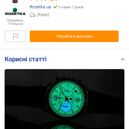
Rozetka.ua
З нами 7 років
(Київ)
Продавець:
777Market
Перейти в магазин
Корисні статті