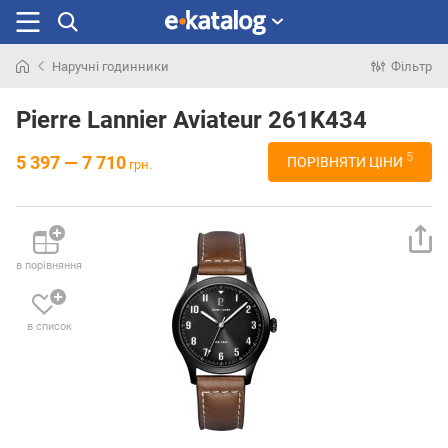
Наручні годинники
Фільтр
Шукали
раніше
Pierre Lannier Aviateur 261K434
5
5 397 — 7 710
ПОРІВНЯТИ ЦІНИ
грн.
в порівняння
в список