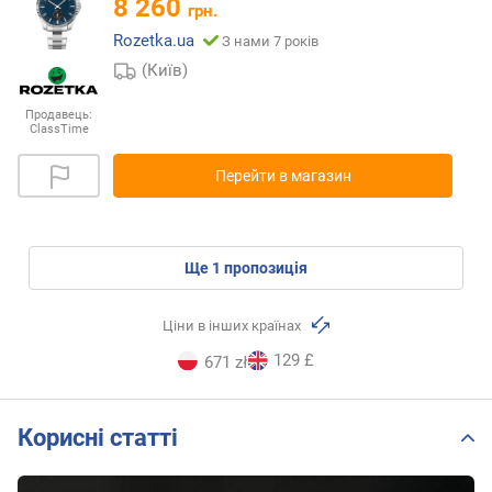
8 260
грн.
Rozetka.ua
З нами 7 років
(Київ)
Продавець:
ClassTime
Перейти в магазин
ще
1
пропозиція
Ціни в інших країнах
129 £
671 zł
Корисні статті