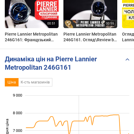
Pierre Lannier Metropolitan
Pierre Lannier Metropolitan
Огляд
246G161: Французький
246G161. Огляд\Review by
Lanni
Шарм у Сталі та Синьому |
secunda.com.ua
246G1
Made in France | DEKA
Динаміка цін на Pierre Lannier
Metropolitan 246G161
Ціна
К-сть магазинів
 000
 000
 500
 500
 500
 000
9 000
8 000
Середня ціна
7 000
5 000