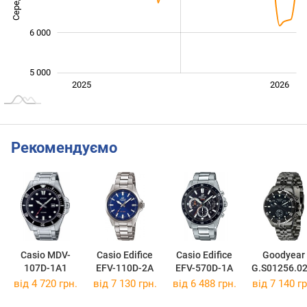
6 000
5 000
Січ. 2025
Лип.
2027
2025
2026
L
Рекомендуємо
Casio MDV-
Casio Edifice
Casio Edifice
Goodyear
107D-1A1
EFV-110D-2A
EFV-570D-1A
G.S01256.02
5
від 4 720 грн.
від 7 130 грн.
від 6 488 грн.
від 7 140 гр