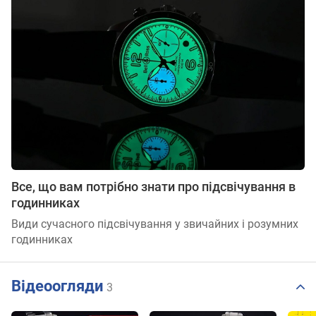
Все, що вам потрібно знати про підсвічування в
годинниках
Види сучасного підсвічування у звичайних і розумних
годинниках
Відеоогляди
3