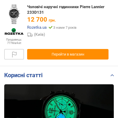
Чоловічі наручні годинники Pierre Lannier
233D131
12 700
грн.
Rozetka.ua
З нами 7 років
(Київ)
Продавець:
777Market
Перейти в магазин
Корисні статті