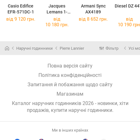
Casio Edifice
Jacques
Armani Sync
Diesel DZ 44
EFR-571DC-1
Lemans 1-
AX4189
2099E
від 9 120 грн.
від
від 8 652 грн.
від
10 180 грн.
10 190 грн
Наручні годинники
Pierre Lannier
Фільтр
Усі м
Повна версія сайту
Політика конфіденційності
Запитання й побажання щодо сайту
Магазинам
Каталог наручних годинників 2026 - новинки, хіти
продажів,
купити наручні годинники
.
Ми в інших країнах