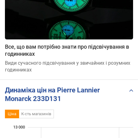
Все, що вам потрібно знати про підсвічування в
годинниках
Види сучасного підсвічування у звичайних і розумних
годинниках
Динаміка цін на Pierre Lannier
Monarck 233D131
Ціна
К-сть магазинів
13 000
 000
 000
 000