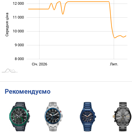
12 000
Середня ціна
11 000
10 000
10 000
9 000
8 000
Січ. 2027
Жовт.
Лип.
Січ. 2026
Лип.
L
Рекомендуємо