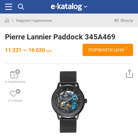
Наручні годинники
Фільтр
Шукали
раніше
Pierre Lannier Paddock 345A469
5
11 221 — 16 030
ПОРІВНЯТИ ЦІНИ
грн.
в порівняння
в список