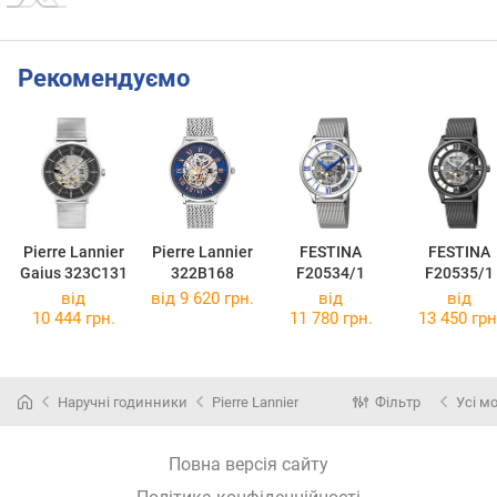
Рекомендуємо
Pierre Lannier
Pierre Lannier
FESTINA
FESTINA
Gaius 323C131
322B168
F20534/1
F20535/1
від
від 9 620 грн.
від
від
10 444 грн.
11 780 грн.
13 450 грн
Наручні годинники
Pierre Lannier
Фільтр
Усі м
Повна версія сайту