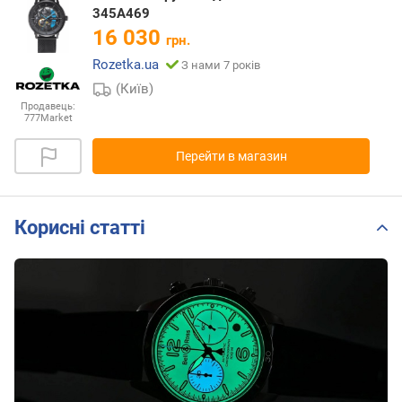
345A469
16 030
грн.
Rozetka.ua
З нами 7 років
(Київ)
Продавець:
777Market
Перейти в магазин
Корисні статті