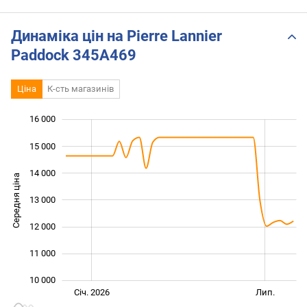
Paddock 338A439
чоловічого годинника-
скелетона від ДЕКА
Динаміка цін на Pierre Lannier
Paddock 345A469
Ціна
К-сть магазинів
16 000
 000
 000
 000
15 000
14 000
Середня ціна
13 000
10 000
12 000
11 000
10 000
Січ. 2027
Жовт.
Лип.
Січ. 2026
Лип.
L