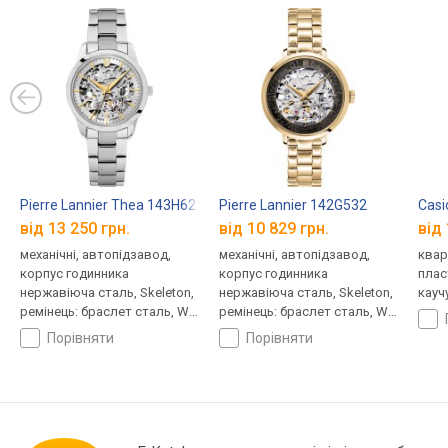
Pierre Lannier Thea 143H621
Pierre Lannier 142G532
Casi
від 13 250 грн.
від 10 829 грн.
від 
механічні, автопідзавод,
механічні, автопідзавод,
квар
корпус годинника
корпус годинника
плас
нержавіюча сталь, Skeleton,
нержавіюча сталь, Skeleton,
кауч
ремінець: браслет сталь, WR
ремінець: браслет сталь, WR
30, Франція
30, Франція
порівняти
порівняти