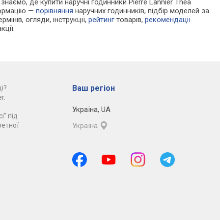
 знаємо, де купити наручні годинники Pierre Lannier Thea
формацію —
порівняння
наручних годинників, підбір моделей за
рмінів, огляди, інструкції,
рейтинг
товарів,
рекомендації
кції.
Ваш регіон
і?
r.
Україна
,
UA
і" під
ретної
Україна