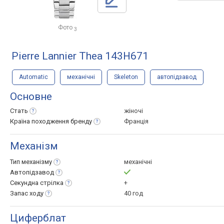
Фото
3
Pierre Lannier Thea 143H671
Automatic
механічні
Skeleton
автопідзавод
Основне
Стать
жіночі
Країна походження
бренду
Франція
Механізм
Тип
механізму
механічні
Автопідзавод
Секундна
стрілка
+
Запас
ходу
40 год
Циферблат