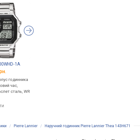
200WHD-1A
Casio G-Shock DW-5600E-1V
Casio G-Shock GW-7
рн.
від 4 799 грн.
від 6 799 грн.
рпус годинника
кварцові, корпус годинника
кварцові, корпус го
товий час,
пластик, ударозахист,
пластик, ударозахист
аслет сталь, WR
ремінець: браслет пластик,
сонячна батарея, фа
WR 200, Японія
місяця, світовий час,
ремінець: ремінець ка
яти
порівняти
порівняти
WR 200, Японія
ники
/
Pierre Lannier
/
Наручний годинник Pierre Lannier Thea 143H671