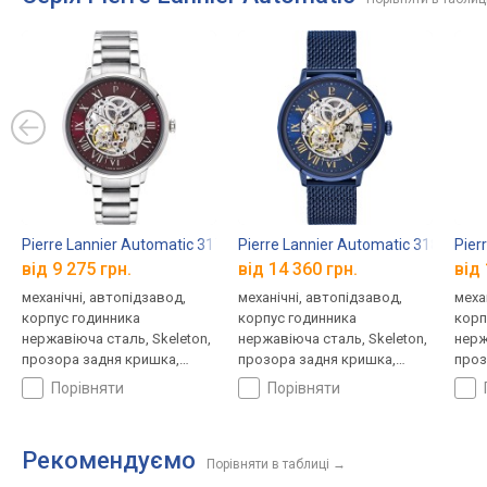
Pierre Lannier Automatic 317B151
Pierre Lannier Automatic 318B468
Pier
від 9 275 грн.
від 14 360 грн.
від 
механічні, автопідзавод,
механічні, автопідзавод,
меха
корпус годинника
корпус годинника
корп
нержавіюча сталь, Skeleton,
нержавіюча сталь, Skeleton,
нерж
прозора задня кришка,
прозора задня кришка,
проз
ремінець: браслет сталь, WR
ремінець: міланський
ремі
порівняти
порівняти
50, Франція
браслет, WR 50, Франція
50, 
Рекомендуємо
Порівняти в таблиці
→