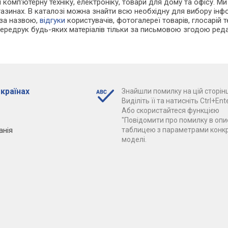
і комп'ютерну техніку, електроніку, товари для дому та офісу. Ми
азинах. В каталозі можна знайти всю необхідну для вибору ін
 за назвою,
відгуки
користувачів, фотогалереї товарів, глосарій те
Передрук будь-яких матеріалів тільки за письмовою згодою реда
 країнах
Знайшли помилку на цій сторінц
Виділіть її та натисніть Ctrl+Ente
Або скористайтеся функцією
"Повідомити про помилку в опис
анія
таблицею з параметрами конк
моделі.