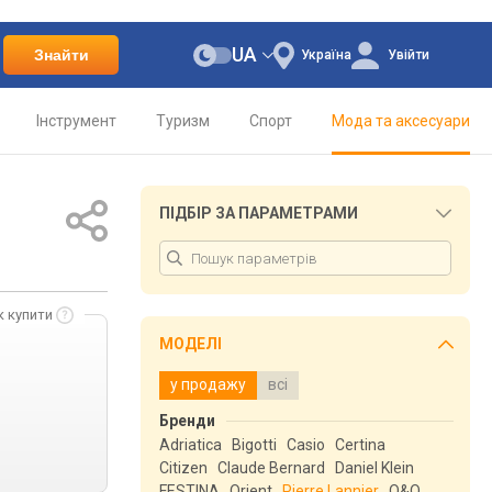
UA
Знайти
Україна
Увійти
Інструмент
Туризм
Спорт
Мода та аксесуари
ПІДБІР ЗА ПАРАМЕТРАМИ
к купити
МОДЕЛІ
у продажу
всі
Бренди
Adriatica
Bigotti
Casio
Certina
Citizen
Claude Bernard
Daniel Klein
FESTINA
Orient
Pierre Lannier
Q&Q