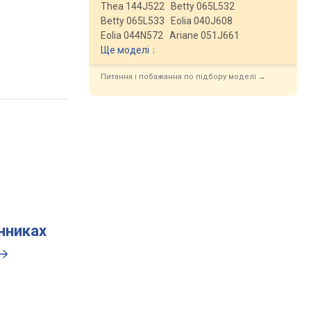
Thea 144J522
Betty 065L532
Betty 065L533
Eolia 040J608
Eolia 044N572
Ariane 051J661
Ще моделі
↓
Питання і побажання по підбору моделі →
инниках