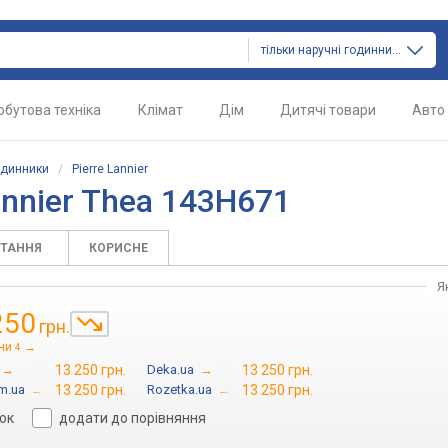
тільки наручні годинники
обутова техніка
Клімат
Дім
Дитячі товари
Авто
одинники
/
Pierre Lannier
annier Thea 143H671
ИТАННЯ
КОРИСНЕ
Я
250
грн.
ни
→
4
→
13 250 грн.
Deka.ua
→
13 250 грн.
m.ua
→
13 250 грн.
Rozetka.ua
→
13 250 грн.
сок
додати до порівняння