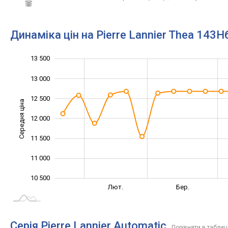
Динаміка цін на Pierre Lannier Thea 143H
13 500
10 000
14 000
9 500
13 000
12 500
Середня ціна
12 000
10 500
11 500
11 000
10 500
Січ. 2026
Серп.
Вер.
Лют.
Бер.
L
Серія Pierre Lannier Automatic
Порівняти в таблиц