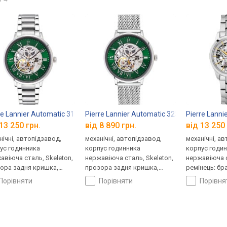
re Lannier Automatic 317B171
Pierre Lannier Automatic 323D171
Pierre Lann
13 250 грн.
від 8 890 грн.
від 13 250 
нічні, автопідзавод,
механічні, автопідзавод,
механічні, а
ус годинника
корпус годинника
корпус годи
авіюча сталь, Skeleton,
нержавіюча сталь, Skeleton,
нержавіюча с
ора задня кришка,
прозора задня кришка,
ремінець: бр
нець: браслет сталь, WR
ремінець: міланський
30, Франція
порівняти
порівняти
порівн
Франція
браслет, WR 50, Франція