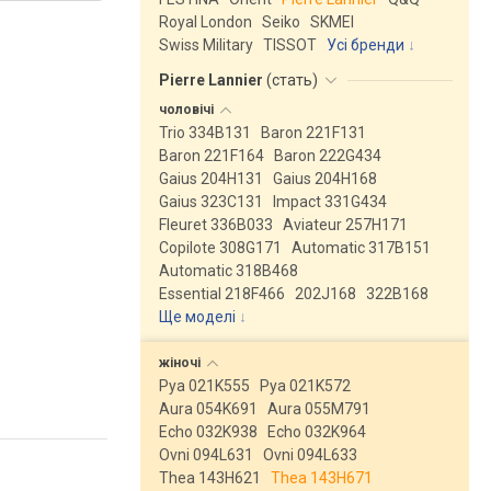
Royal London
Seiko
SKMEI
Swiss Military
TISSOT
Усі бренди
Pierre Lannier
(
стать
)
чоловічі
Trio 334B131
Baron 221F131
Baron 221F164
Baron 222G434
Gaius 204H131
Gaius 204H168
Gaius 323C131
Impact 331G434
Fleuret 336B033
Aviateur 257H171
Copilote 308G171
Automatic 317B151
Automatic 318B468
Essential 218F466
202J168
322B168
Ще моделі
↓
жіночі
Pya 021K555
Pya 021K572
Aura 054K691
Aura 055M791
Echo 032K938
Echo 032K964
Ovni 094L631
Ovni 094L633
Thea 143H621
Thea 143H671