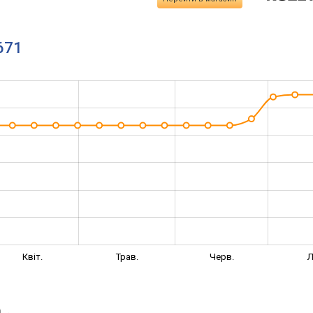
671
Квіт.
Трав.
Черв.
Л
і
→