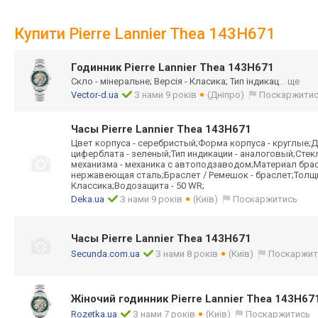
Купити Pierre Lannier Thea 143H671
Годинник Pierre Lannier Thea 143H671
Скло - мінеральне; Версія - Класика; Тип індикац
... ще
Vector-d.ua
З нами 9 років
(Дніпро)
Поскаржити
Часы Pierre Lannier Thea 143H671
Цвет корпуса - серебристый;Форма корпуса - круглые;Д
циферблата - зеленый;Тип индикации - аналоговый;Стек
механизма - механика с автоподзаводом;Материал брас
нержавеющая сталь;Браслет / Ремешок - браслет;Толщин
Классика;Водозащита - 50 WR;
Deka.ua
З нами 9 років
(Київ)
Поскаржитись
Часы Pierre Lannier Thea 143H671
Secunda.com.ua
З нами 8 років
(Київ)
Поскаржит
Жіночий годинник Pierre Lannier Thea 143H67
Rozetka.ua
З нами 7 років
(Київ)
Поскаржитись