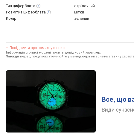
Тип
циферблата
стрілочний
Розмітка
циферблата
мітки
Колір
зелений
Повідомити про помилку в описі
Інформація в описі моделі носить довідковий характер.
Завжди
перед покупкою уточнюйте у менеджера інтернет-магазину характе
Все, що в
Види сучасно