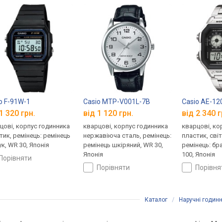
o F-91W-1
Casio MTP-V001L-7B
Casio AE-1
1 320 грн.
від 1 120 грн.
від 2 340 г
цові, корпус годинника
кварцові, корпус годинника
кварцові, ко
тик, ремінець: ремінець
нержавіюча сталь, ремінець:
пластик, сві
ук, WR 30, Японія
ремінець шкіряний, WR 30,
ремінець: бр
Японія
100, Японія
порівняти
порівняти
порівн
Каталог
/
Наручні годин