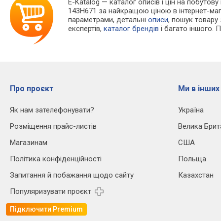
E-Katalog
— каталог описів і цін на побутову 
143H671 за найкращою ціною в інтернет-маг
параметрами, детальні
описи
, пошук товару
експертів,
каталог брендів
і багато іншого. 
Про проєкт
Ми в інших
Як нам зателефонувати?
Україна
Розміщення прайс-листів
Велика Брит
Магазинам
США
Політика конфіденційності
Польща
Запитання й побажання щодо сайту
Казахстан
Популяризувати проєкт
Підключити Premium