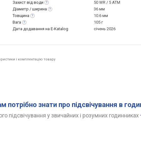
Захист від
води
50 WR / 5 ATM
Діаметр /
ширина
36 мм
Товщина
10.6 мм
Вага
105 г
Дата додавання на E-Katalog
січень 2026
ристики і комплектацію товару
ам потрібно знати про підсвічування в год
го підсвічування у звичайних і розумних годинниках