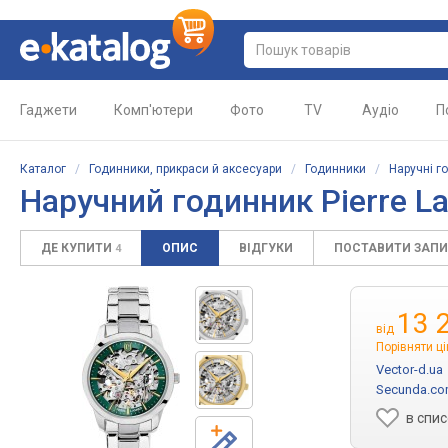
Гаджети
Комп'ютери
Фото
TV
Аудіо
П
Каталог
/
Годинники, прикраси й аксесуари
/
Годинники
/
Наручні г
Наручний годинник Pierre L
ДЕ КУПИТИ
ОПИС
ВІДГУКИ
ПОСТАВИТИ ЗАП
4
13 
від
Порівняти ці
Vector-d.ua
Secunda.co
в спи