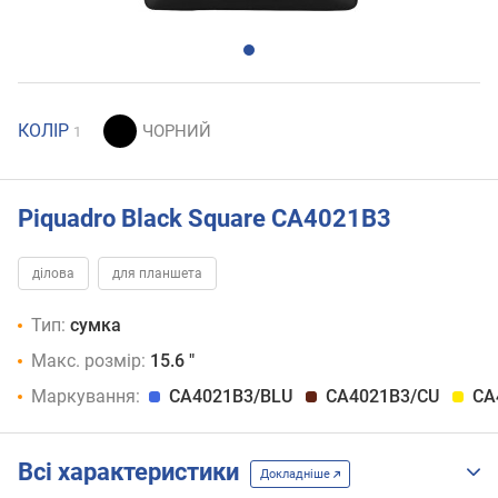
КОЛІР
1
Piquadro Black Square CA4021B3
ділова
для планшета
Тип:
сумка
Макс. розмір:
15.6 "
Маркування:
CA4021B3/BLU
CA4021B3/CU
CA
Всі характеристики
Докладніше