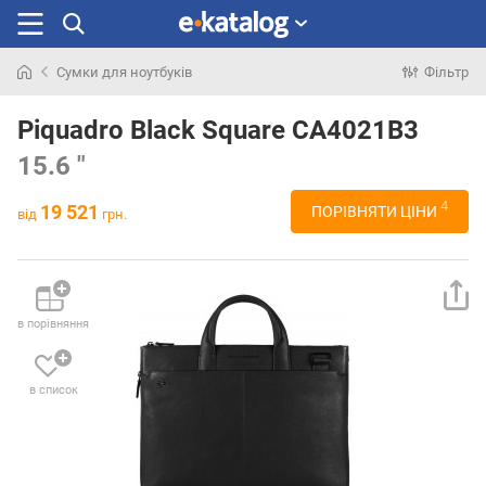
Сумки для ноутбуків
Фільтр
Шукали
раніше
Piquadro Black Square CA4021B3
15.6 "
4
19 521
ПОРІВНЯТИ ЦІНИ
від
грн.
в порівняння
в список