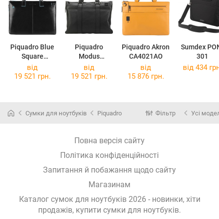
Piquadro Blue
Piquadro
Piquadro Akron
Sumdex PO
Square
Modus
CA4021AO
301
CA4021B2
CA4021MOS
від
від
від
від 434 грн
19 521 грн.
19 521 грн.
15 876 грн.
Сумки для ноутбуків
Piquadro
Фільтр
Усі моде
Повна версія сайту
Політика конфіденційності
Запитання й побажання щодо сайту
Магазинам
Каталог сумок для ноутбуків 2026 - новинки, хіти
продажів,
купити сумки для ноутбуків
.