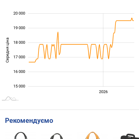
20 000
 000
 000
 000
19 000
Середня ціна
18 000
15 000
17 000
16 000
15 000
2024
2025
2028
2026
L
Рекомендуємо