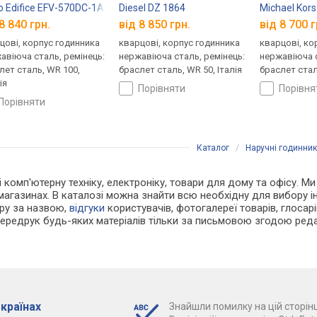
o Edifice EFV-570DC-1A
Diesel DZ 1864
Michael Kor
8 840 грн.
від 8 850 грн.
від 8 700 г
цові, корпус годинника
кварцові, корпус годинника
кварцові, ко
авіюча сталь, ремінець:
нержавіюча сталь, ремінець:
нержавіюча с
лет сталь, WR 100,
браслет сталь, WR 50, Італія
браслет стал
ія
порівняти
порівн
порівняти
Каталог
/
Наручні годинни
 і комп'ютерну техніку, електроніку, товари для дому та офісу. М
магазинах. В каталозі можна знайти всю необхідну для вибору
ару за назвою,
відгуки
користувачів, фотогалереї товарів, глосарій
Передрук будь-яких матеріалів тільки за письмовою згодою реда
 країнах
Знайшли помилку на цій сторінц