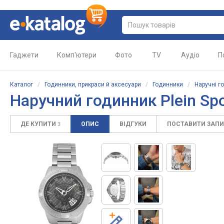
Гаджети
Комп'ютери
Фото
TV
Аудіо
П
Каталог
/
Годинники, прикраси й аксесуари
/
Годинники
/
Наручні г
Наручний годинник
Plein S
ДЕ КУПИТИ
ОПИС
ВІДГУКИ
ПОСТАВИТИ ЗАП
3