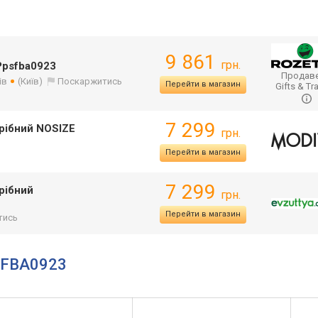
3
9 861
грн.
Ppsfba0923
Продаве
ів
(Київ)
Поскаржитись
Перейти в магазин
Gifts & Tr
7 299
рібний NOSIZE
грн.
Перейти в магазин
7 299
рібний
грн.
Перейти в магазин
тись
PSFBA0923