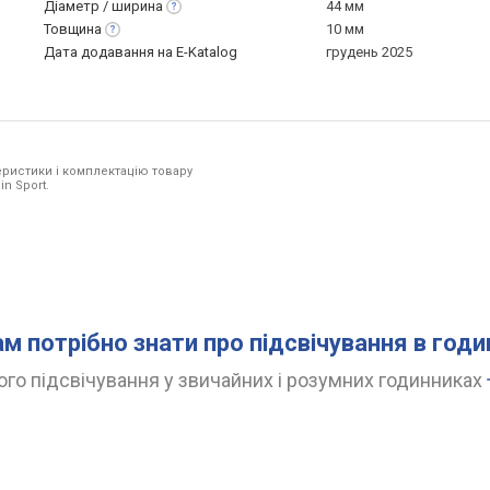
Діаметр /
ширина
44 мм
Товщина
10 мм
Дата додавання на E-Katalog
грудень 2025
ристики і комплектацію товару
in Sport.
ам потрібно знати про підсвічування в год
го підсвічування у звичайних і розумних годинниках