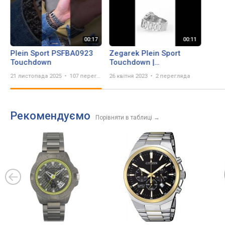
Plein Sport PSFBA0923
Zegarek Plein Sport
Touchdown
Touchdown |
Zegarownia.pl
21 листопада 2025
107 переглядів
26 квітня 2023
2 перегляда
Рекомендуємо
Порівняти в таблиці
→