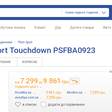
тільки наручні годинники
обутова техніка
Клімат
Дім
Дитячі товари
Авто
одинники
/
Plein Sport
port Touchdown PSFBA0923
ИТАННЯ
КОРИСНЕ
Я
7 299
9 861
грн.
від
до
Порівняти ціни
→
3
Rozetka.ua
→
9 861 грн.
Modivo.ua
→
7 299 грн.
evzuttya.com.ua
→
7 299 грн.
в список
додати до порівняння