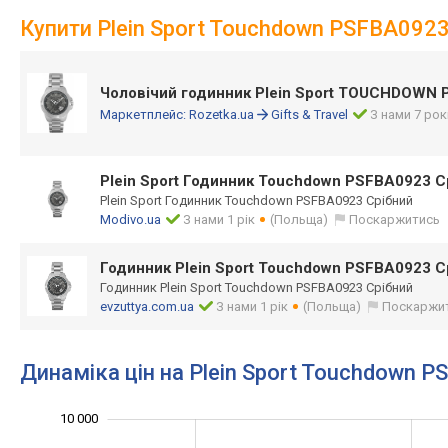
Купити Plein Sport Touchdown PSFBA092
Чоловічий годинник Plein Sport TOUCHDOWN 
Маркетплейс:
Rozetka.ua
Gifts & Travel
З нами 7 рок
Plein Sport Годинник Touchdown PSFBA0923 С
Plein Sport Годинник Touchdown PSFBA0923 Срібний
Modivo.ua
З нами 1 рік
(Польща)
Поскаржитись
Годинник Plein Sport Touchdown PSFBA0923 С
Годинник Plein Sport Touchdown PSFBA0923 Срібний
evzuttya.com.ua
З нами 1 рік
(Польща)
Поскаржи
Динаміка цін на Plein Sport Touchdown 
10 000
10 500
6 000
6 500