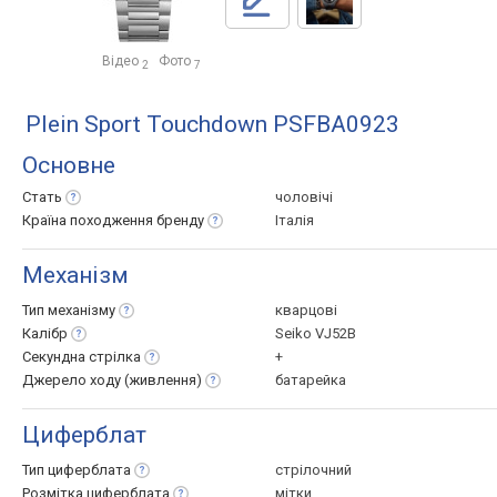
Відео
Фото
2
7
Plein Sport Touchdown PSFBA0923
Основне
Стать
чоловічі
Країна походження
бренду
Італія
Механізм
Тип
механізму
кварцові
Калібр
Seiko VJ52B
Секундна
стрілка
+
Джерело ходу
(живлення)
батарейка
Циферблат
Тип
циферблата
стрілочний
Розмітка
циферблата
мітки