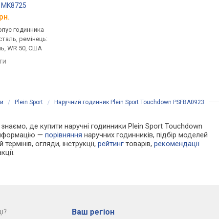
s MK8725
Casio Edifice EFV-580D-1A
Jowissa Tiro J4.229.
рн.
від 8 400 грн.
від 8 637 грн.
рпус годинника
кварцові, корпус годинника
кварцові, корпус го
таль, ремінець:
нержавіюча сталь, ремінець:
нержавіюча сталь, р
ь, WR 50, США
браслет сталь, WR 100,
браслет сталь, WR 50
Японія
Швейцарія
яти
порівняти
порівняти
ки
/
Plein Sport
/
Наручний годинник Plein Sport Touchdown PSFBA0923
и знаємо, де купити наручні годинники Plein Sport Touchdown
 інформацію —
порівняння
наручних годинників, підбір моделей
 термінів, огляди, інструкції,
рейтинг
товарів,
рекомендації
кції.
Ваш регіон
і?