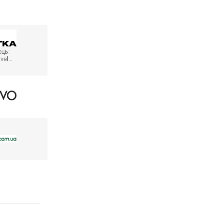
ць:
avel…