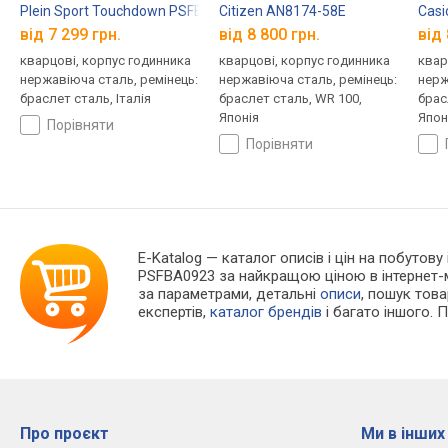
Plein Sport Touchdown PSFBA1023
Citizen AN8174-58E
Casi
від 7 299 грн.
від 8 800 грн.
від 
кварцові, корпус годинника
кварцові, корпус годинника
квар
нержавіюча сталь, ремінець:
нержавіюча сталь, ремінець:
нерж
браслет сталь, Італія
браслет сталь, WR 100,
брас
Японія
Япон
порівняти
порівняти
E-Katalog
— каталог описів і цін на побутову
PSFBA0923 за найкращою ціною в інтернет-
за параметрами, детальні
описи
, пошук тов
експертів,
каталог брендів
і багато іншого. 
Про проєкт
Ми в інших