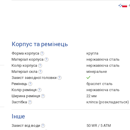
Корпус та ремінець
Форма
корпуса
кругла
Матеріал
корпуса
нержавіюча сталь
Колір
корпуса
нержавіюча сталь
Матеріал
скла
мінеральне
Захист заводної
головки
Ремінець
браслет сталь
Колір
ремінця
нержавіюча сталь
Ширина
ремінця
22 мм
Застібка
кліпса (розкладається)
Інше
Захист від
води
50 WR / 5 ATM