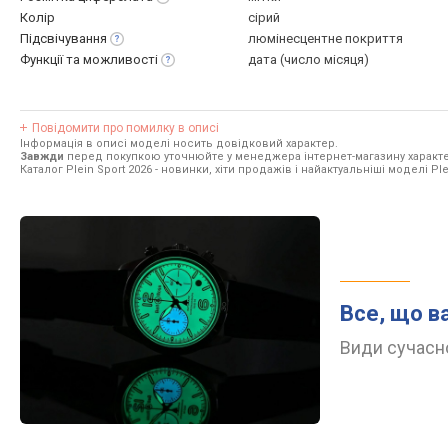
Колір
сірий
Підсвічування
люмінесцентне покриття
Функції та
можливості
дата (число місяця)
Повідомити про помилку в описі
Інформація в описі моделі носить довідковий характер.
Завжди
перед покупкою уточнюйте у менеджера інтернет-магазину характе
Каталог Plein Sport 2026
- новинки, хіти продажів і найактуальніші моделі Ple
Все, що в
Види сучасно