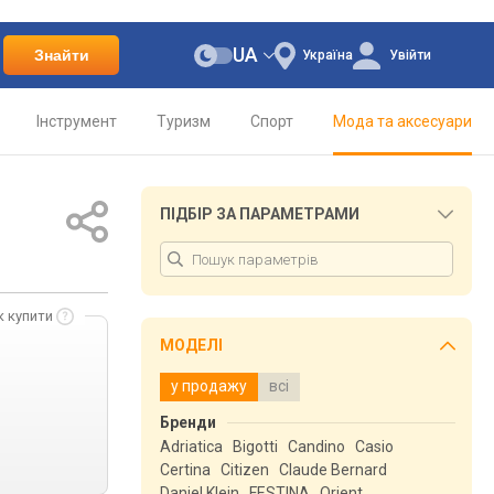
UA
Знайти
Україна
Увійти
Інструмент
Туризм
Спорт
Мода та аксесуари
ПІДБІР ЗА ПАРАМЕТРАМИ
к купити
МОДЕЛІ
у продажу
всі
Бренди
Adriatica
Bigotti
Candino
Casio
Certina
Citizen
Claude Bernard
Daniel Klein
FESTINA
Orient