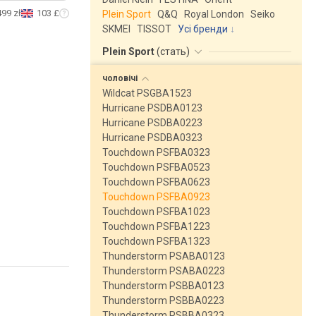
499 zł
103 £
Plein Sport
Q&Q
Royal London
Seiko
SKMEI
TISSOT
Усі бренди
Plein Sport
(
стать
)
чоловічі
Wildcat PSGBA1523
Hurricane PSDBA0123
Hurricane PSDBA0223
Hurricane PSDBA0323
Touchdown PSFBA0323
Touchdown PSFBA0523
Touchdown PSFBA0623
Touchdown PSFBA0923
Touchdown PSFBA1023
Touchdown PSFBA1223
Touchdown PSFBA1323
Thunderstorm PSABA0123
Thunderstorm PSABA0223
Thunderstorm PSBBA0123
Thunderstorm PSBBA0223
Thunderstorm PSBBA0323