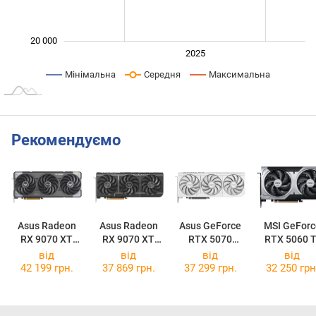
20 000
2024
2026
2027
2025
L
Мінімальна
Середня
Максимальна
Рекомендуємо
Asus Radeon
Asus Radeon
Asus GeForce
MSI GeForc
RX 9070 XT
RX 9070 XT
RTX 5070
RTX 5060 T
TUF Gaming
Prime OC 16GB
Prime OC White
16G VENTU
від
від
від
від
OC 16GB
2X OC PLU
42 199 грн.
37 869 грн.
37 299 грн.
32 250 грн