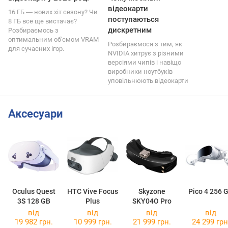
відеокарти
16 ГБ ― нових хіт сезону? Чи
поступаються
8 ГБ все ще вистачає?
дискретним
Розбираємось з
оптимальним об'ємом VRAM
Розбираємося з тим, як
для сучасних ігор.
NVIDIA хитрує з різними
версіями чипів і навіщо
виробники ноутбуків
уповільнюють відеокарти
Аксесуари
Oculus Quest
HTC Vive Focus
Skyzone
Pico 4 256 
3S 128 GB
Plus
SKY04O Pro
від
від
від
від
19 982 грн.
10 999 грн.
21 999 грн.
24 299 грн