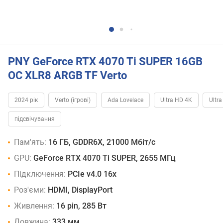
PNY GeForce RTX 4070 Ti SUPER 16GB
OC XLR8 ARGB TF Verto
2024 рік
Verto (ігрові)
Ada Lovelace
Ultra HD 4K
Ultr
підсвічування
Пам'ять:
16 ГБ, GDDR6X, 21000 Мбіт/с
GPU:
GeForce RTX 4070 Ti SUPER, 2655 МГц
Підключення:
PCIe v4.0 16x
Роз'єми:
HDMI, DisplayPort
Живлення:
16 pin, 285 Вт
Довжина:
333 мм