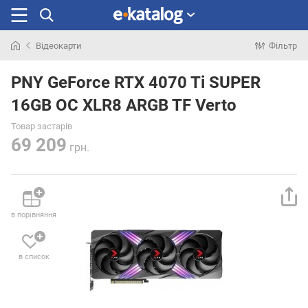
Відеокарти
Фільтр
Шукали
раніше
PNY GeForce RTX 4070 Ti SUPER
16GB OC XLR8 ARGB TF Verto
Товар застарів
69 209
грн.
в порівняння
в список