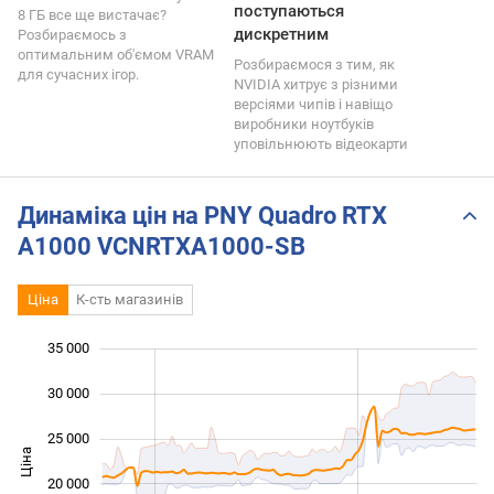
поступаються
8 ГБ все ще вистачає?
дискретним
Розбираємось з
оптимальним об'ємом VRAM
Розбираємося з тим, як
для сучасних ігор.
NVIDIA хитрує з різними
версіями чипів і навіщо
виробники ноутбуків
уповільнюють відеокарти
Динаміка цін на PNY Quadro RTX
A1000 VCNRTXA1000-SB
Ціна
К-сть магазинів
35 000
 000
 000
0
30 000
25 000
Ціна
10 000
20 000