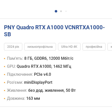
PNY Quadro RTX A1000 VCNRTXA1000-
SB
2024 рік
низькопрофільна
Ultra HD 4K
професійна
Пам'ять:
8 ГБ, GDDR6, 12000 Мбіт/с
GPU:
Quadro RTX A1000, 1462 МГц
Підключення:
PCIe v4.0
Роз'єми:
miniDisplayPort
Живлення:
без дод. живлення, 50 Вт
Довжина:
163 мм