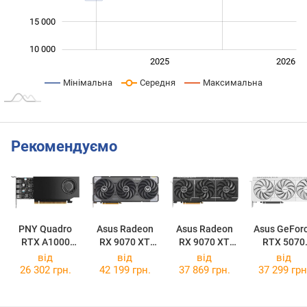
15 000
10 000
2024
2027
2025
2026
L
Мінімальна
Середня
Максимальна
Рекомендуємо
PNY Quadro
Asus Radeon
Asus Radeon
Asus GeFor
RTX A1000
RX 9070 XT
RX 9070 XT
RTX 5070
VCNRTXA1000
TUF Gaming
Prime OC 16GB
Prime OC Wh
від
від
від
від
-PB
OC 16GB
26 302 грн.
42 199 грн.
37 869 грн.
37 299 грн