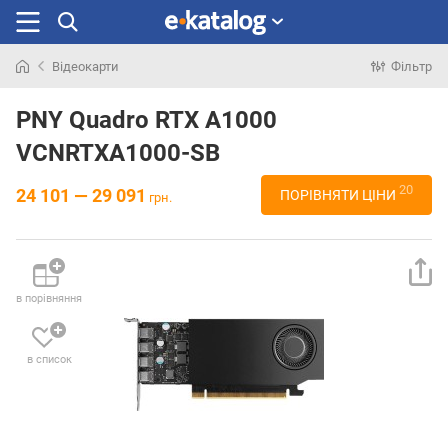
Відеокарти
Фільтр
Шукали
раніше
PNY Quadro RTX A1000
VCNRTXA1000-SB
20
24 101 — 29 091
ПОРІВНЯТИ ЦІНИ
грн.
в порівняння
в список