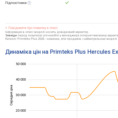
Підлокітники
Повідомити про помилку в описі
Інформація в описі моделі носить довідковий характер.
Завжди
перед покупкою уточнюйте у менеджера інтернет-магазину характе
Каталог Primteks Plus 2026
- новинки, хіти продажів і найактуальніші моделі 
Динаміка цін на Primteks Plus Hercules Ex
-10 000
15 000
25 000
60 000
5 000
0
50 000
40 000
Середня ціна
30 000
15 000
20 000