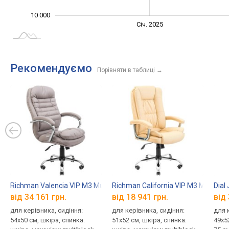
10 000
Січ. 2027
Лип.
Січ. 2025
L
Рекомендуємо
Порівняти в таблиці
→
Richman Valencia VIP M3 MultiBlock
Richman California VIP M3 MultiBloc
Dial
від 34 161 грн.
від 18 941 грн.
від 
для керівника, сидіння:
для керівника, сидіння:
для 
54x50 см, шкіра, спинка:
51x52 см, шкіра, спинка:
49x5