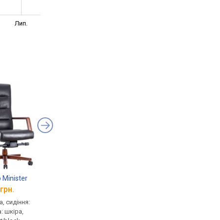
Лип.
 Minister
Anda Seat Kaiser 4 XL
Mealux D1 Duo Air Fa
грн.
від 19 500 грн.
від 8 989 грн.
, сидіння:
геймерське, сидіння:
для персоналу, сидін
: шкіра,
54x51 см, шкірзам, спинка:
50x50 см, тканина, сп