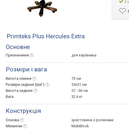
З 
Primteks Plus Hercules Extra
Основне
Призначення
для керівника
Розміри і вага
Висота
спинки
73 см
Розміри сидіння
(ШхГ)
55x51 см
Висота
сидіння
57 - 66 см
Вага
32.6 кг
Конструкція
Основа
хрестовина з роликами
Механізм
MultiBlock