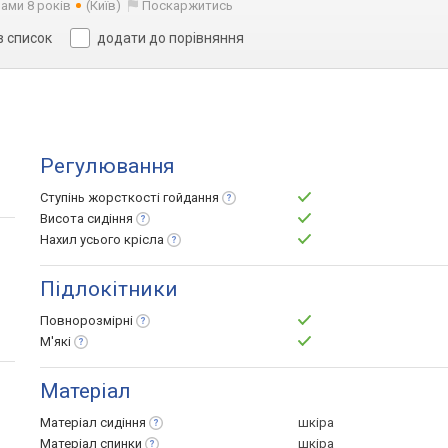
нами 8 років
(Київ)
Поскаржитись
в список
додати до порівняння
Регулювання
Ступінь жорсткості
гойдання
Висота
сидіння
Нахил усього
крісла
Підлокітники
Повнорозмірні
М'які
Матеріал
Матеріал
сидіння
шкіра
Матеріал
спинки
шкіра