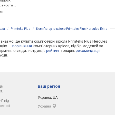
tiblock,
86.5 см, шкірзам, механізм:
сітка, механізм: синх
 висоти,
multiblock, регулювання:
регулювання: нахилу,
нахилу, висоти, жорсткості
висоти, глибини, жор
яти
порівняти
порівняти
ісла
/
Primteks Plus
/
Комп'ютерне крісло Primteks Plus Hercules Extra
 знаємо, де купити комп'ютерні крісла Primteks Plus Hercules
мацію —
порівняння
комп'ютерних крісел, підбір моделей за
рмінів, огляди, інструкції,
рейтинг
товарів,
рекомендації
кції.
Ваш регіон
і?
r.
Україна
,
UA
і" під
ретної
Україна