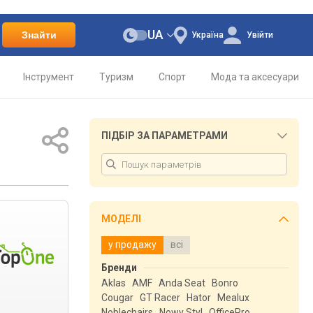
UA
Знайти
Україна
Увійти
Інструмент
Туризм
Спорт
Мода та аксесуари
ПІДБІР ЗА ПАРАМЕТРАМИ
МОДЕЛІ
у продажу
всі
Бренди
Aklas
AMF
Anda Seat
Bonro
Cougar
GT Racer
Hator
Mealux
Noblechairs
Nowy Styl
OfficePro