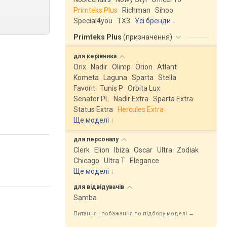
Primteks Plus
Richman
Sihoo
Special4you
ТX3
Усі бренди
Primteks Plus
(
призначення
)
для
керівника
Orix
Nadir
Olimp
Orion
Atlant
Kometa
Laguna
Sparta
Stella
Favorit
Tunis P
Orbita Lux
Senator PL
Nadir Extra
Sparta Extra
Status Extra
Hercules Extra
Ще моделі
↓
для
персоналу
Clerk
Elion
Ibiza
Oscar
Ultra
Zodiak
Chicago
Ultra T
Elegance
Ще моделі
↓
для
відвідувачів
Samba
Питання і побажання по підбору моделі →