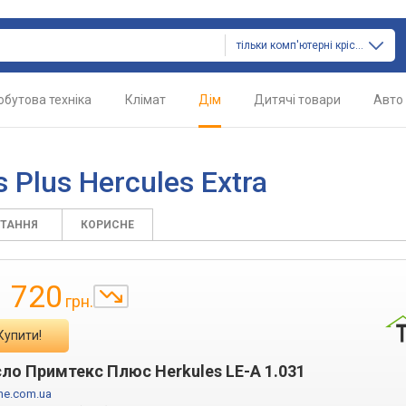
тільки комп'ютерні крісла
обутова техніка
Клімат
Дім
Дитячі товари
Авто
s
 Plus Hercules Extra
ИТАННЯ
КОРИСНЕ
1 720
грн.
Купити!
сло Примтекс Плюс Herkules LE-A 1.031
ne.com.ua