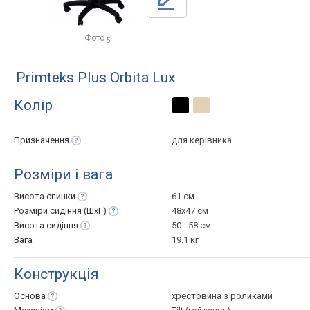
Фото
5
Primteks Plus Orbita Lux
Колір
Призначення
для керівника
Розміри і вага
Висота
спинки
61 см
Розміри сидіння
(ШхГ)
48x47 см
Висота
сидіння
50 - 58 см
Вага
19.1 кг
Конструкція
Основа
хрестовина з роликами