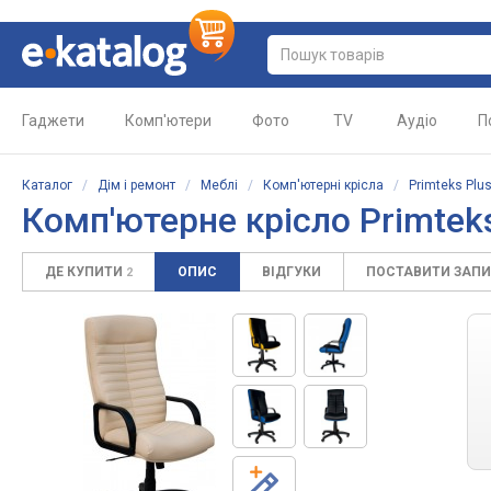
Гаджети
Комп'ютери
Фото
TV
Аудіо
П
Каталог
/
Дім і ремонт
/
Меблі
/
Комп'ютерні крісла
/
Primteks Plu
Комп'ютерне крісло
Primteks
ДЕ КУПИТИ
ОПИС
ВІДГУКИ
ПОСТАВИТИ ЗАП
2