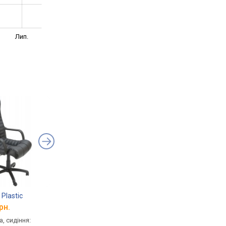
Лип.
 Plastic
Primteks Plus Sparta
Nowy Styl Manager E
рн.
від 7 334 грн.
від 7 529 грн.
, сидіння:
для керівника, сидіння:
для керівника, сидінн