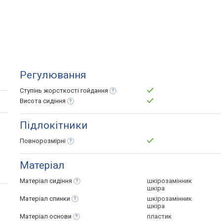
Регулювання
Ступінь жорсткості
гойдання
Висота
сидіння
Підлокітники
Повнорозмірні
Матеріал
Матеріал
сидіння
шкірозамінник
шкіра
Матеріал
спинки
шкірозамінник
шкіра
Матеріал
основи
пластик