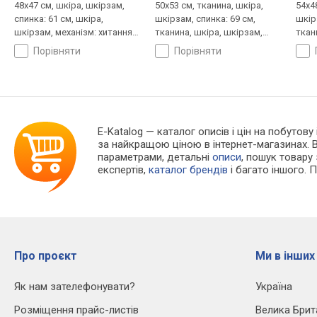
48x47 см, шкіра, шкірзам,
50x53 см, тканина, шкіра,
54x4
спинка: 61 см, шкіра,
шкірзам, спинка: 69 см,
шкір
шкірзам, механізм: хитання,
тканина, шкіра, шкірзам,
ткан
регулювання: висоти,
механізм: хитання,
меха
порівняти
порівняти
жорсткості
регулювання: висоти,
регу
жорсткості
жорс
E-Katalog
— каталог описів і цін на побутову 
за найкращою ціною в інтернет-магазинах. 
параметрами, детальні
описи
, пошук товару
експертів,
каталог брендів
і багато іншого. 
Про проєкт
Ми в інших
Як нам зателефонувати?
Україна
Розміщення прайс-листів
Велика Брит