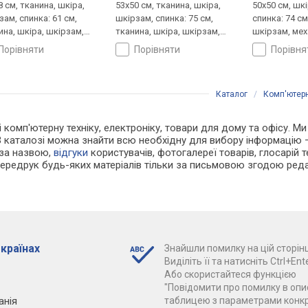
8 см, тканина, шкіра,
53x50 см, тканина, шкіра,
50x50 см, шк
зам, спинка: 61 см,
шкірзам, спинка: 75 см,
спинка: 74 см
ина, шкіра, шкірзам,
тканина, шкіра, шкірзам,
шкірзам, мех
нізм: хитання,
механізм: хитання,
регулювання:
порівняти
порівняти
порівн
лювання: висоти,
регулювання: висоти,
жорсткості
ткості
жорсткості
Каталог
/
Комп'ютерн
і комп'ютерну техніку, електроніку, товари для дому та офісу. Ми
В каталозі можна знайти всю необхідну для вибору інформацію
 за назвою,
відгуки
користувачів, фотогалереї товарів, глосарій те
Передрук будь-яких матеріалів тільки за письмовою згодою реда
 країнах
Знайшли помилку на цій сторінц
Виділіть її та натисніть Ctrl+Ente
Або скористайтеся функцією
"Повідомити про помилку в опис
анія
таблицею з параметрами конк