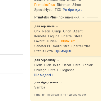
Primteks Plus
Richman
Sihoo
Special4you
ТX3
Усі бренди
Primteks Plus
(
призначення
)
для
керівника
Orix
Nadir
Olimp
Orion
Atlant
Kometa
Laguna
Sparta
Stella
Favorit
Tunis P
Orbita Lux
Senator PL
Nadir Extra
Sparta Extra
Status Extra
Ще моделі
↓
для
персоналу
Clerk
Elion
Ibiza
Oscar
Ultra
Zodiak
Chicago
Ultra T
Elegance
Ще моделі
↓
для
відвідувачів
Samba
Питання і побажання по підбору моделі →