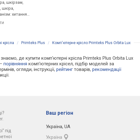
іра, шкірзам,
47x46 см, шкіра, шкірзам,
50.5x44 см, тканина, 
, шкіра,
спинка: 61 см, шкіра,
шкірзам, спинка: 63 с
анізм: хитання,
шкірзам, механізм: хитання,
тканина, шкіра, шкір
 висоти,
регулювання: висоти,
механізм: хитання,
яти
порівняти
порівняти
жорсткості
регулювання: висоти
жорсткості
і крісла
/
Primteks Plus
/
Комп'ютерне крісло Primteks Plus Orbita Lux
 знаємо, де купити комп'ютерні крісла Primteks Plus Orbita Lux
 —
порівняння
комп'ютерних крісел, підбір моделей за
рмінів, огляди, інструкції,
рейтинг
товарів,
рекомендації
кції.
Ваш регіон
і?
r.
Україна
,
UA
і" під
ретної
Україна