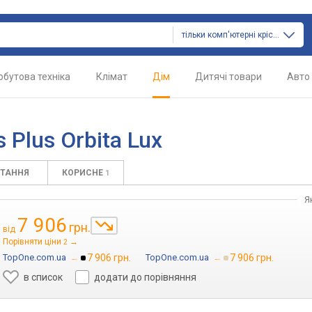
тільки комп'ютерні крісла
обутова техніка
Клімат
Дім
Дитячі товари
Авто
s
 Plus Orbita Lux
ИТАННЯ
КОРИСНЕ
1
Я
7 906
грн.
від
Порівняти ціни
→
2
TopOne.com.ua
→
7 906 грн.
TopOne.com.ua
→
7 906 грн.
в список
додати до порівняння