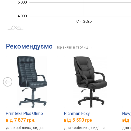
5 000
4 000
Січ. 2027
Лип.
Січ. 2025
L
Рекомендуємо
Порівняти в таблиці
→
Primteks Plus Olimp
Richman Foxy
Nowy
від 7 877 грн.
від 5 590 грн.
від 
для керівника, сидіння:
для керівника, сидіння:
для 