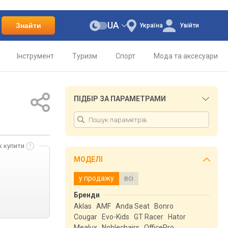
UA
Знайти
Україна
Увійти
Інструмент
Туризм
Спорт
Мода та аксесуари
ПІДБІР ЗА ПАРАМЕТРАМИ
к купити
МОДЕЛІ
у продажу
всі
Бренди
Aklas
AMF
Anda Seat
Bonro
Cougar
Evo-Kids
GT Racer
Hator
Mealux
Noblechairs
OfficePro