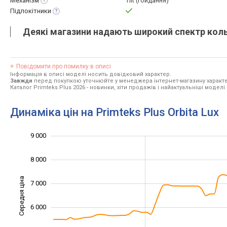
Механізм
Tilt (гойдання)
Підлокітники
Деякі магазини надають широкий спектр кольо
Повідомити про помилку в описі
Інформація в описі моделі носить довідковий характер.
Завжди
перед покупкою уточнюйте у менеджера інтернет-магазину характе
Каталог Primteks Plus 2026
- новинки, хіти продажів і найактуальніші моделі 
Динаміка цін на Primteks Plus Orbita Lux
9 000
10 000
2 000
3 000
8 000
Середня ціна
7 000
4 000
6 000