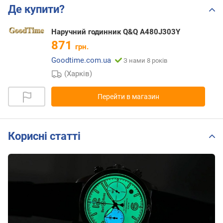
Де купити?
Наручний годинник Q&Q A480J303Y
871
грн.
Goodtime.com.ua
З нами 8 років
(Харків)
Перейти в магазин
Корисні статті