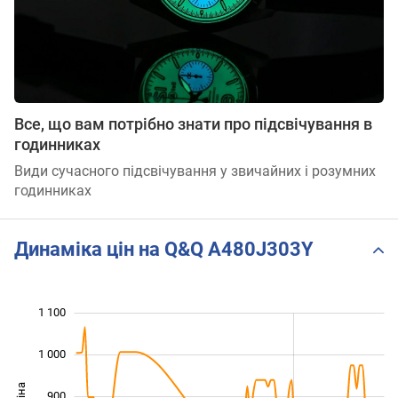
Все, що вам потрібно знати про підсвічування в
годинниках
Види сучасного підсвічування у звичайних і розумних
годинниках
Динаміка цін на Q&Q A480J303Y
1 100
 200
400
500
1 000
900