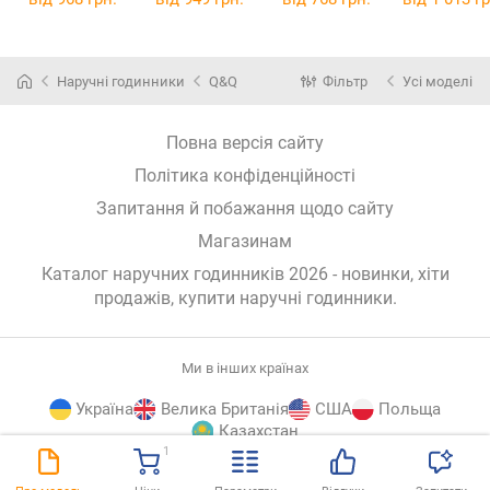
Наручні годинники
Q&Q
Фільтр
Усі моделі
Повна версія сайту
Політика конфіденційності
Запитання й побажання щодо сайту
Магазинам
Каталог наручних годинників 2026 - новинки, хіти
продажів,
купити наручні годинники
.
Ми в інших країнах
Україна
Велика Британія
США
Польща
Казахстан
1
E-