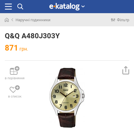
Наручні годинники
Фільтр
Шукали
раніше
Q&Q A480J303Y
871
грн.
в порівняння
в список