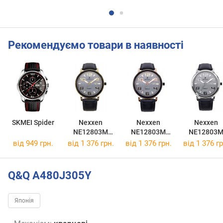
Рекомендуємо товари в наявності
SKMEI Spider
Nexxen
Nexxen
Nexxen
NE12803M
NE12803M
NE12803
GP/BLK/WHT/
RG/BLK/WHT/
PNP/PNP/SI
від 949 грн.
від 1 376 грн.
від 1 376 грн.
від 1 376 гр
BLK
BLK
BLK
Q&Q A480J305Y
Японія