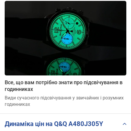
Все, що вам потрібно знати про підсвічування в
годинниках
Види сучасного підсвічування у звичайних і розумних
годинниках
Динаміка цін на Q&Q A480J305Y