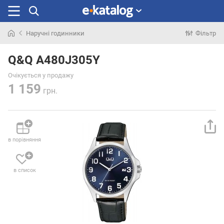
Наручні годинники
Фільтр
Шукали
раніше
Q&Q A480J305Y
Очікується у продажу
1 159
грн.
в порівняння
в список