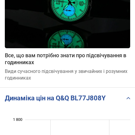
Все, що вам потрібно знати про підсвічування в
годинниках
Види сучасного підсвічування у звичайних і розумних
годинниках
Динаміка цін на Q&Q BL77J808Y
 100
 300
 000
800
900
600
1 800