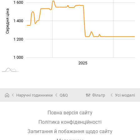
1 600
Середня ціна
1 400
1 000
1 200
1 000
2024
2026
2027
2025
L
Наручні годинники
Q&Q
Фільтр
Усі моделі
Повна версія сайту
Політика конфіденційності
Запитання й побажання щодо сайту