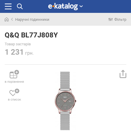
Наручні годинники
Фільтр
Шукали
раніше
Q&Q BL77J808Y
Товар застарів
1 231
грн.
в порівняння
в список