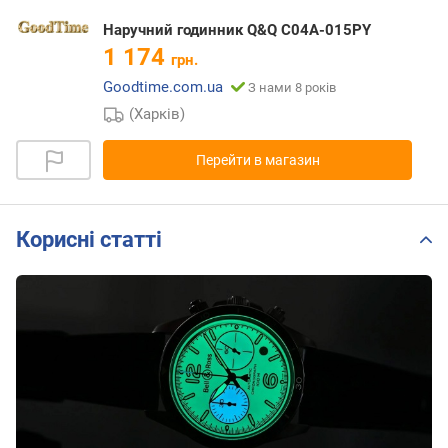
Наручний годинник Q&Q C04A-015PY
1 174
грн.
Goodtime.com.ua
З нами 8 років
(Харків)
Перейти в магазин
Корисні статті