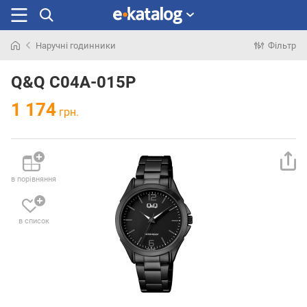
Наручні годинники
Фільтр
Шукали
раніше
Q&Q C04A-015P
1 174
грн.
в порівняння
в список