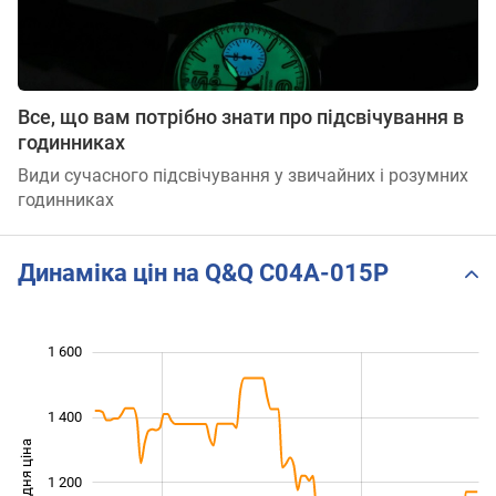
Все, що вам потрібно знати про підсвічування в
годинниках
Види сучасного підсвічування у звичайних і розумних
годинниках
Динаміка цін на Q&Q C04A-015P
1 600
 100
 300
 800
600
700
900
400
1 400
Середня ціна
1 200
1 000