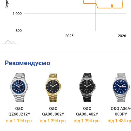
1 000
800
2024
2027
2025
2026
L
Рекомендуємо
Q&Q
Q&Q
Q&Q
Q&Q A36A
QZ68J212Y
QA06J002Y
QA06J402Y
003PY
від 1 194 грн.
від 1 394 грн.
від 1 394 грн.
від 1 434 гр