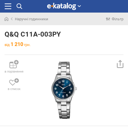
Наручні годинники
Фільтр
Шукали
раніше
Q&Q C11A-003PY
1 210
від
грн.
в порівняння
в список