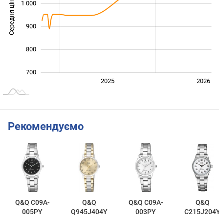
Середня ціна
1 000
1 000
900
800
700
2024
2027
2025
2026
L
Рекомендуємо
Q&Q C09A-
Q&Q
Q&Q C09A-
Q&Q
005PY
Q945J404Y
003PY
C215J204