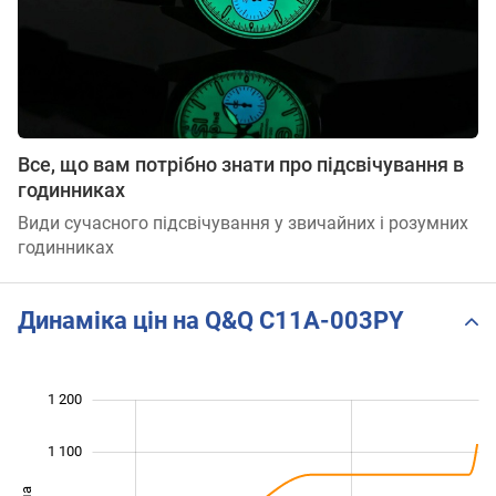
Все, що вам потрібно знати про підсвічування в
годинниках
Види сучасного підсвічування у звичайних і розумних
годинниках
Динаміка цін на Q&Q C11A-003PY
 300
650
750
850
600
500
1 200
1 100