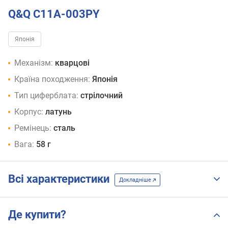
Q&Q C11A-003PY
Японія
Механізм:
кварцові
Країна походження:
Японія
Тип циферблата:
стрілочний
Корпус:
латунь
Ремінець:
сталь
Вага:
58 г
Всі характеристики
Докладніше
Де купити?