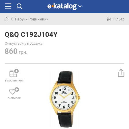
Наручні годинники
Фільтр
Шукали
раніше
Q&Q C192J104Y
Очікується у продажу
860
грн.
в порівняння
в список