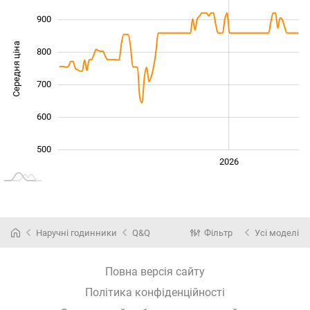
900
Середня ціна
800
1 000
700
600
500
2024
2025
2028
2026
L
Наручні годинники
Q&Q
Фільтр
Усі моделі
Повна версія сайту
Політика конфіденційності