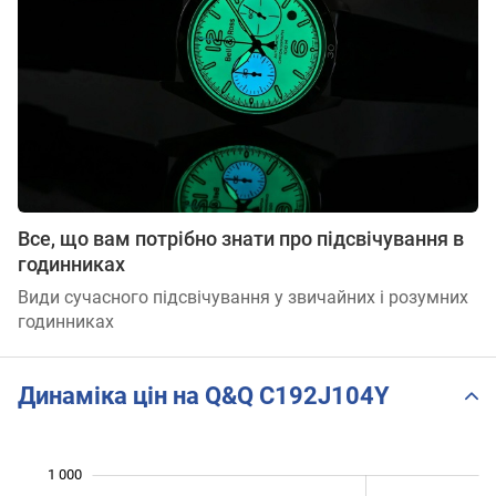
Все, що вам потрібно знати про підсвічування в
годинниках
Види сучасного підсвічування у звичайних і розумних
годинниках
Динаміка цін на Q&Q C192J104Y
1 000
 100
300
400