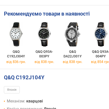
Рекомендуємо товари в наявності
Q&Q
Q&Q Q93A-
Q&Q
Q&Q Q93A
C192J304Y
003PY
DA22J301Y
004PY
від 836 грн.
від 838 грн.
від 838 грн.
від 854 грн
Q&Q C192J104Y
Японія
Механізм:
кварцові
Країна походження:
Японія