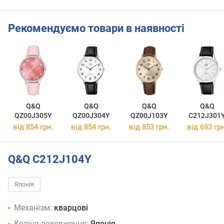
Рекомендуємо товари в наявності
Q&Q
Q&Q
Q&Q
Q&Q
QZ00J305Y
QZ00J304Y
QZ00J103Y
C212J301
від 854 грн.
від 854 грн.
від 853 грн.
від 693 грн
Q&Q C212J104Y
Японія
Механізм:
кварцові
Країна походження:
Японія