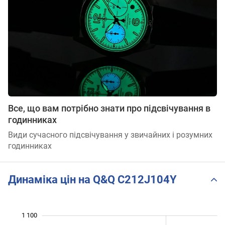
Все, що вам потрібно знати про підсвічування в
годинниках
Види сучасного підсвічування у звичайних і розумних
годинниках
Динаміка цін на Q&Q C212J104Y
1 100
 200
400
500