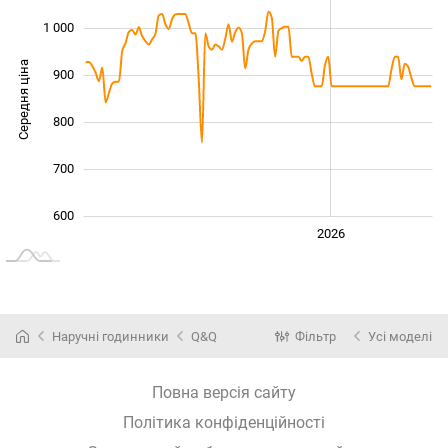
1 000
Середня ціна
900
1 000
800
700
600
2024
2025
2028
2026
L
Наручні годинники
Q&Q
Фільтр
Усі моделі
Повна версія сайту
Політика конфіденційності