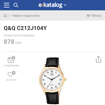
Наручні годинники
Фільтр
Шукали
раніше
Q&Q C212J104Y
Очікується у продажу
878
грн.
в порівняння
в список