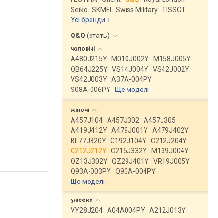
Seiko
SKMEI
Swiss Military
TISSOT
Усі бренди
Q&Q
(
стать
)
чоловічі
A480J215Y
M010J002Y
M158J005Y
QB64J225Y
VS14J004Y
VS42J002Y
VS42J003Y
A37A-004PY
S08A-006PY
Ще моделі
↓
жіночі
A457J104
A457J302
A457J305
A419J412Y
A479J001Y
A479J402Y
BL77J820Y
C192J104Y
C212J204Y
C212J212Y
C215J332Y
M139J004Y
QZ13J302Y
QZ29J401Y
VR19J005Y
Q93A-003PY
Q93A-004PY
Ще моделі
↓
унісекс
VY28J204
A04A004PY
A212J013Y