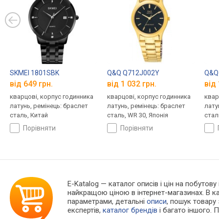
SKMEI 1801SBK
Q&Q Q712J002Y
Q&Q
від 649 грн.
від 1 032 грн.
від 
кварцові, корпус годинника
кварцові, корпус годинника
квар
латунь, ремінець: браслет
латунь, ремінець: браслет
лату
сталь, Китай
сталь, WR 30, Японія
стал
порівняти
порівняти
E-Katalog
— каталог описів і цін на побутову
найкращою ціною в інтернет-магазинах. В 
параметрами, детальні
описи
, пошук товару
експертів,
каталог брендів
і багато іншого. 