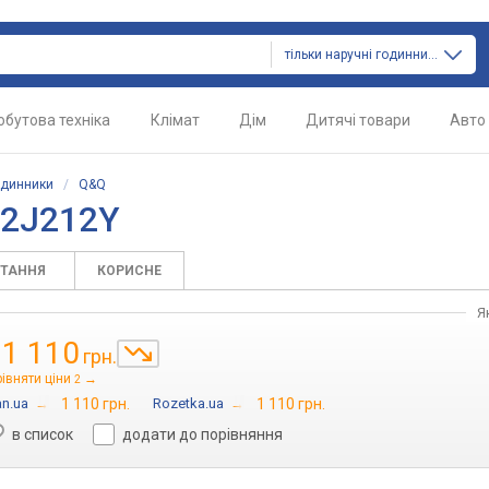
тільки наручні годинники
обутова техніка
Клімат
Дім
Дитячі товари
Авто
одинники
/
Q&Q
12J212Y
ИТАННЯ
КОРИСНЕ
Я
1 110
грн.
д
івняти ціни
→
2
an.ua
→
1 110 грн.
Rozetka.ua
→
1 110 грн.
в список
додати до порівняння