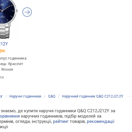
212Y
Q&Q Q921J002Y
Q&Q C212J204Y
рн.
від 1 382 грн.
від 990 грн.
рпус годинника
кварцові, корпус годинника
кварцові, корпус го
нець: браслет
латунь, ремінець: браслет
латунь, ремінець: бр
, Японія
сталь, WR 50, Японія
сталь, WR 30, Японія
яти
порівняти
порівняти
ог
/
Наручні годинники
/
Q&Q
/
Наручний годинник Q&Q C212J212Y
Ми знаємо, де купити наручні годинники Q&Q C212J212Y за
орівняння
наручних годинників, підбір моделей за
рмінів, огляди, інструкції,
рейтинг
товарів,
рекомендації
кції.