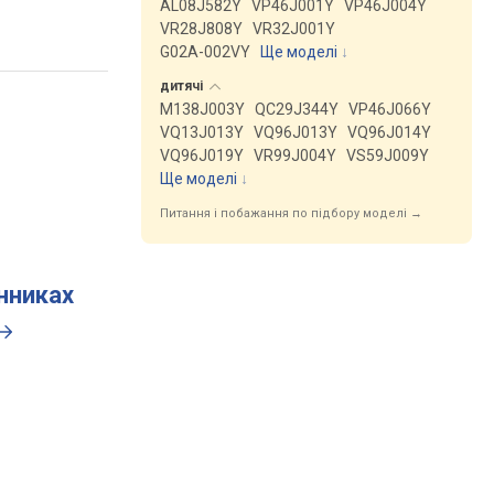
AL08J582Y
VP46J001Y
VP46J004Y
VR28J808Y
VR32J001Y
G02A-002VY
Ще моделі
↓
дитячі
M138J003Y
QC29J344Y
VP46J066Y
VQ13J013Y
VQ96J013Y
VQ96J014Y
VQ96J019Y
VR99J004Y
VS59J009Y
Ще моделі
↓
Питання і побажання по підбору моделі →
инниках