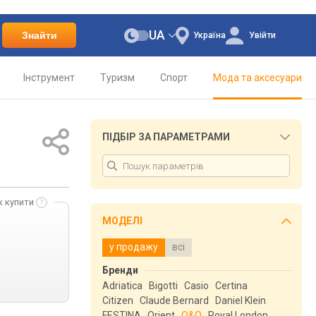
UA
Знайти
Україна
Увійти
Інструмент
Туризм
Спорт
Мода та аксесуари
ПІДБІР ЗА ПАРАМЕТРАМИ
к купити
МОДЕЛІ
у продажу
всі
Бренди
Adriatica
Bigotti
Casio
Certina
Citizen
Claude Bernard
Daniel Klein
FESTINA
Orient
Q&Q
Royal London