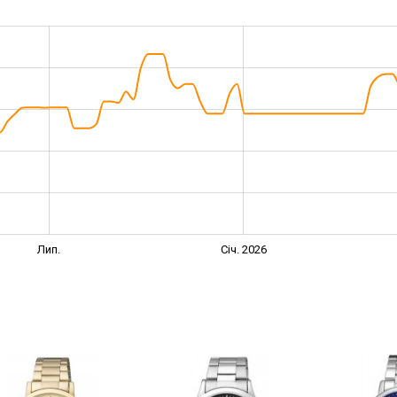
Лип.
Січ. 2026