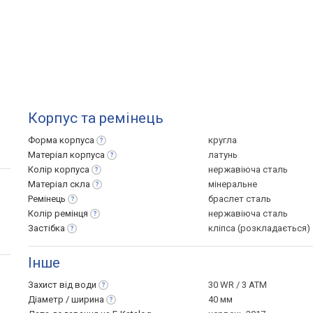
Корпус та ремінець
Форма
корпуса
кругла
Матеріал
корпуса
латунь
Колір
корпуса
нержавіюча сталь
Матеріал
скла
мінеральне
Ремінець
браслет сталь
Колір
ремінця
нержавіюча сталь
Застібка
кліпса (розкладається)
Інше
Захист від
води
30 WR / 3 ATM
Діаметр /
ширина
40 мм