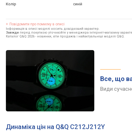
Колір
синій
Повідомити про помилку в описі
Інформація в описі моделі носить довідковий характер.
Завжди
перед покупкою уточнюйте у менеджера інтернет-магазину характе
Каталог Q&Q 2026
- новинки, хіти продажів і найактуальніші моделі Q&Q.
Все, що в
Види сучасно
Динаміка цін на Q&Q C212J212Y