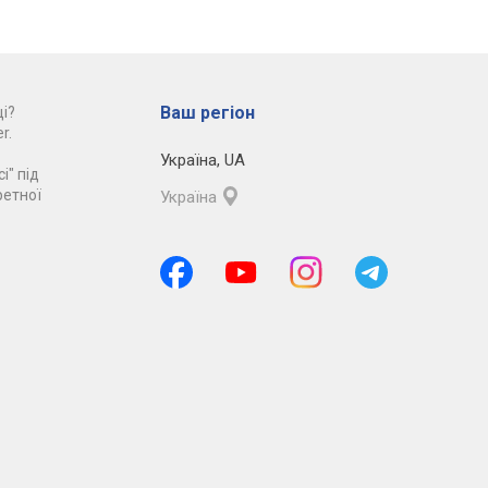
Ваш регіон
і?
r.
Україна
,
UA
і" під
ретної
Україна