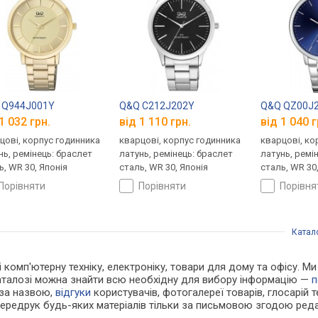
 Q944J001Y
Q&Q C212J202Y
Q&Q QZ00J
1 032 грн.
від 1 110 грн.
від 1 040 г
цові, корпус годинника
кварцові, корпус годинника
кварцові, ко
нь, ремінець: браслет
латунь, ремінець: браслет
латунь, ремі
ь, WR 30, Японія
сталь, WR 30, Японія
сталь, WR 30
порівняти
порівняти
порівн
Катал
 і комп'ютерну техніку, електроніку, товари для дому та офісу. 
каталозі можна знайти всю необхідну для вибору інформацію —
п
 за назвою,
відгуки
користувачів, фотогалереї товарів, глосарій те
Передрук будь-яких матеріалів тільки за письмовою згодою реда