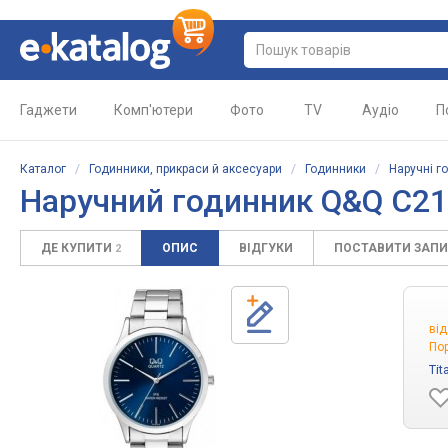
Гаджети
Комп'ютери
Фото
TV
Аудіо
П
Каталог
/
Годинники, прикраси й аксесуари
/
Годинники
/
Наручні г
Наручний годинник Q&Q C2
ДЕ КУПИТИ
ОПИС
ВІДГУКИ
ПОСТАВИТИ ЗАП
2
ві
Пор
Tit