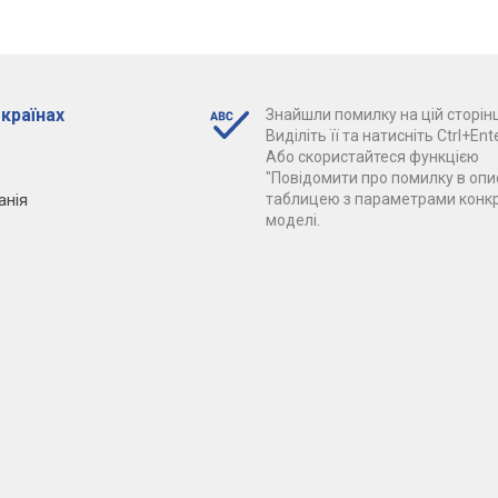
 країнах
Знайшли помилку на цій сторінц
Виділіть її та натисніть Ctrl+Ente
Або скористайтеся функцією
"Повідомити про помилку в опис
анія
таблицею з параметрами конк
моделі.