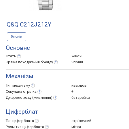
Q&Q C212J212Y
Японія
Основне
Стать
жіночі
Країна походження
бренду
Японія
Механізм
Тип
механізму
кварцові
Секундна
стрілка
+
Джерело ходу
(живлення)
батарейка
Циферблат
Тип
циферблата
стрілочний
Розмітка
циферблата
мітки