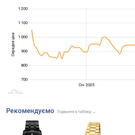
1 200
1 300
500
600
1 100
Середня ціна
1 000
1 000
900
800
700
Січ. 2027
Лип.
Січ. 2025
L
Рекомендуємо
Порівняти в таблиці
→