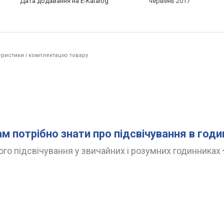
Дата додавання на E-Katalog
червень 2017
ристики і комплектацію товару
ам потрібно знати про підсвічування в год
го підсвічування у звичайних і розумних годинниках