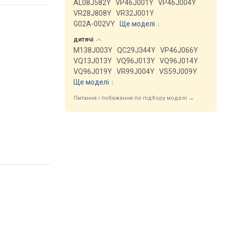
AL08J582Y
VP46J001Y
VP46J004Y
VR28J808Y
VR32J001Y
G02A-002VY
Ще моделі
↓
дитячі
M138J003Y
QC29J344Y
VP46J066Y
VQ13J013Y
VQ96J013Y
VQ96J014Y
VQ96J019Y
VR99J004Y
VS59J009Y
Ще моделі
↓
Питання і побажання по підбору моделі →