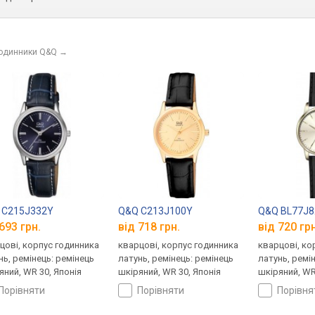
годинники Q&Q
→
 C215J332Y
Q&Q C213J100Y
Q&Q BL77J8
693 грн.
від 718 грн.
від 720 грн
цові, корпус годинника
кварцові, корпус годинника
кварцові, ко
нь, ремінець: ремінець
латунь, ремінець: ремінець
латунь, ремі
яний, WR 30, Японія
шкіряний, WR 30, Японія
шкіряний, WR
порівняти
порівняти
порівн