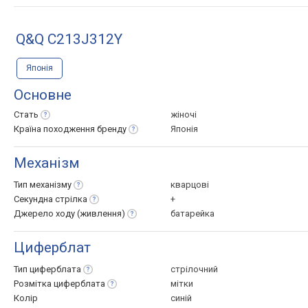
Q&Q C213J312Y
Японія
Основне
Стать
жіночі
Країна походження
бренду
Японія
Механізм
Тип
механізму
кварцові
Секундна
стрілка
+
Джерело ходу
(живлення)
батарейка
Циферблат
Тип
циферблата
стрілочний
Розмітка
циферблата
мітки
Колір
синій