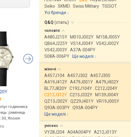
Seiko
SKMEI
Swiss Military
TISSOT
Усі бренди
Q&Q
(
стать
)
чоловічі
A480J215Y
M010J002Y
M158J005Y
QB64J225Y
VS14J004Y
VS42J002Y
VS42J003Y
A37A-004PY
S08A-006PY
Ще моделі
↓
жіночі
A457J104
A457J302
A457J305
A419J412Y
A479J001Y
A479J402Y
BL77J820Y
C192J104Y
C212J204Y
20Y
SKMEI 1330GD
Q&Q QA07J312Y
C213J312Y
C215J332Y
M139J004Y
.
від 599 грн.
від 730 грн.
QZ13J302Y
QZ29J401Y
VR19J005Y
рпус годинника
кварцові, корпус годинника
кварцові, корпус го
Q93A-003PY
Q93A-004PY
нець: ремінець
латунь, ремінець: ремінець
латунь, ремінець: ре
Ще моделі
↓
 30, Японія
шкіряний, WR 50, Китай
шкіряний, WR 30, Япо
унісекс
яти
порівняти
порівняти
VY28J204
A04A004PY
A212J013Y