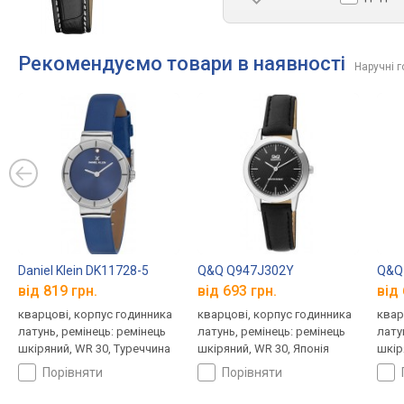
Рекомендуємо товари в наявності
Наручні 
Daniel Klein DK11728-5
Q&Q Q947J302Y
Q&Q
від 819 грн.
від 693 грн.
від 
кварцові, корпус годинника
кварцові, корпус годинника
квар
латунь, ремінець: ремінець
латунь, ремінець: ремінець
лату
шкіряний, WR 30, Туреччина
шкіряний, WR 30, Японія
шкір
порівняти
порівняти