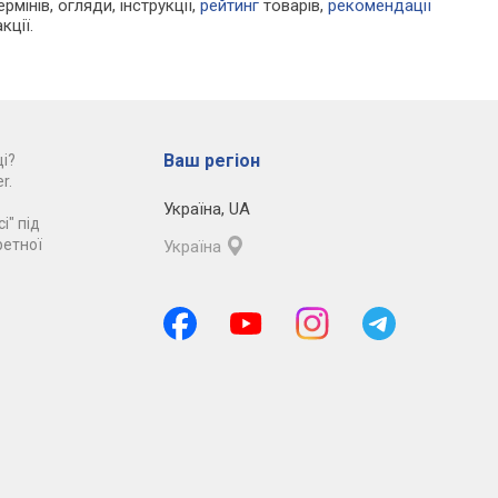
рмінів, огляди, інструкції,
рейтинг
товарів,
рекомендації
кції.
Ваш регіон
і?
r.
Україна
,
UA
і" під
ретної
Україна