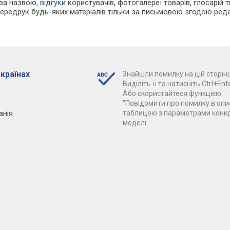
 за назвою,
відгуки
користувачів, фотогалереї товарів, глосарій те
Передрук будь-яких матеріалів тільки за письмовою згодою реда
 країнах
Знайшли помилку на цій сторінц
Виділіть її та натисніть Ctrl+Ente
Або скористайтеся функцією
"Повідомити про помилку в опис
анія
таблицею з параметрами конк
моделі.