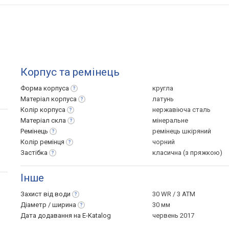
Корпус та ремінець
Форма
корпуса
кругла
Матеріал
корпуса
латунь
Колір
корпуса
нержавіюча сталь
Матеріал
скла
мінеральне
Ремінець
ремінець шкіряний
Колір
ремінця
чорний
Застібка
класична (з пряжкою)
Інше
Захист від
води
30 WR / 3 ATM
Діаметр /
ширина
30 мм
Дата додавання на E-Katalog
червень 2017