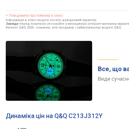
Повідомити про помилку в описі
Інформація в описі моделі носить довідковий характер.
Завжди
перед покупкою уточнюйте у менеджера інтернет-магазину характе
Каталог Q&Q 2026
- новинки, хіти продажів і найактуальніші моделі Q&Q.
Все, що в
Види сучасно
Динаміка цін на Q&Q C213J312Y