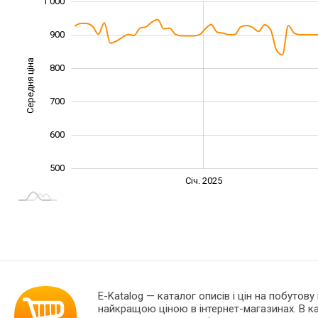
1 000
1 100
300
400
900
Середня ціна
800
1 000
700
600
500
Січ. 2027
Лип.
Січ. 2025
L
E-Katalog
— каталог описів і цін на побутову
найкращою ціною в інтернет-магазинах. В 