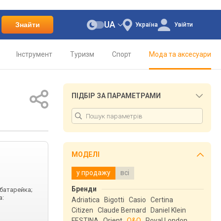
UA
Знайти
Україна
Увійти
Інструмент
Туризм
Спорт
Мода та аксесуари
ПІДБІР ЗА ПАРАМЕТРАМИ
МОДЕЛІ
у продажу
всі
Бренди
 батарейка;
а:
Adriatica
Bigotti
Casio
Certina
Citizen
Claude Bernard
Daniel Klein
FESTINA
Orient
Q&Q
Royal London