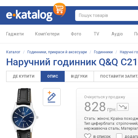
Гаджети
Комп'ютери
Фото
TV
Аудіо
П
Каталог
/
Годинники, прикраси й аксесуари
/
Годинники
/
Наручні г
Наручний годинник Q&Q C2
ДЕ КУПИТИ
ОПИС
ВІДГУКИ
ПОСТАВИТИ ЗАПИ
Очікується у продажу
828
грн.
Стать: жіночі; Країна поход
Тип циферблата: стрілочний;
нержавіюча сталь; Матеріал 
в список
додат