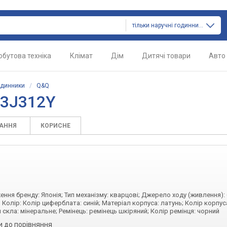
тільки наручні годинники
обутова техніка
Клімат
Дім
Дитячі товари
Авто
одинники
/
Q&Q
13J312Y
ТАННЯ
КОРИСНЕ
ження бренду: Японія; Тип механізму: кварцові; Джерело ходу (живлення):
 Колір: Колір циферблата: синій; Матеріал корпуса: латунь; Колір корпус
скла: мінеральне; Ремінець: ремінець шкіряний; Колір ремінця: чорний
и до порівняння