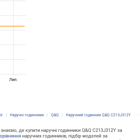
Лип.
ог
/
Наручні годинники
/
Q&Q
/
Наручний годинник Q&Q C213J312Y
Ми знаємо, де купити наручні годинники Q&Q C213J312Y за
орівняння
наручних годинників, підбір моделей за