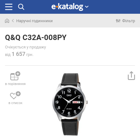
Наручні годинники
Фільтр
Шукали
раніше
Q&Q C32A-008PY
Очікується у продажу
1 657
від
грн.
в порівняння
в список