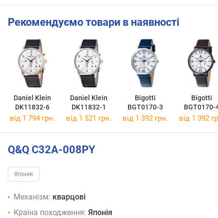
Рекомендуємо товари в наявності
Daniel Klein
Daniel Klein
Bigotti
Bigotti
DK11832-6
DK11832-1
BGT0170-3
BGT0170-
від 1 794 грн.
від 1 521 грн.
від 1 392 грн.
від 1 392 гр
Q&Q C32A-008PY
Японія
Механізм:
кварцові
Країна походження:
Японія