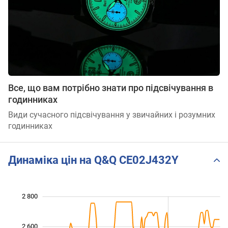
Все, що вам потрібно знати про підсвічування в
годинниках
Види сучасного підсвічування у звичайних і розумних
годинниках
Динаміка цін на Q&Q CE02J432Y
 900
 100
 300
 000
 800
 600
2 800
2 600