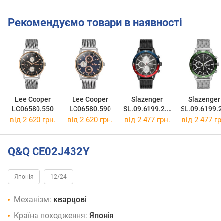
Рекомендуємо товари в наявності
Lee Cooper
Lee Cooper
Slazenger
Slazenger
LC06580.550
LC06580.590
SL.09.6199.2.0
SL.09.6199.
2
1
від 2 620 грн.
від 2 620 грн.
від 2 477 грн.
від 2 477 гр
Q&Q CE02J432Y
Японія
12/24
Механізм:
кварцові
Країна походження:
Японія