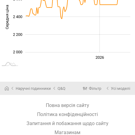
Середня ціна
2 400
2 100
2 200
2 000
2024
2025
2028
2026
L
Наручні годинники
Q&Q
Фільтр
Усі моделі
Повна версія сайту
Політика конфіденційності
Запитання й побажання щодо сайту
Магазинам