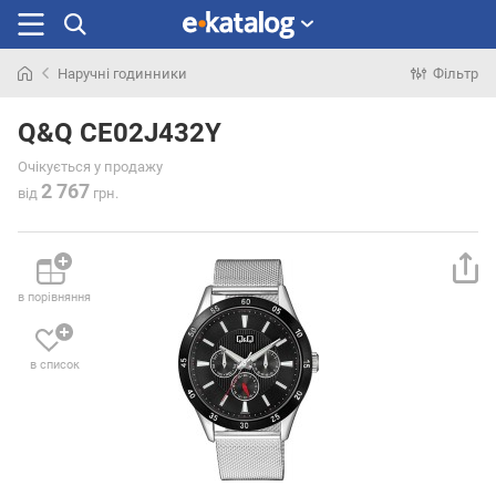
Наручні годинники
Фільтр
Шукали
раніше
Q&Q CE02J432Y
Очікується у продажу
2 767
від
грн.
в порівняння
в список