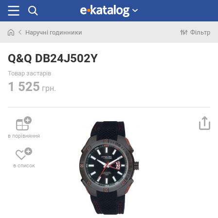
Наручні годинники
Фільтр
Шукали
раніше
Q&Q DB24J502Y
Товар застарів
1 525
грн.
в порівняння
в список