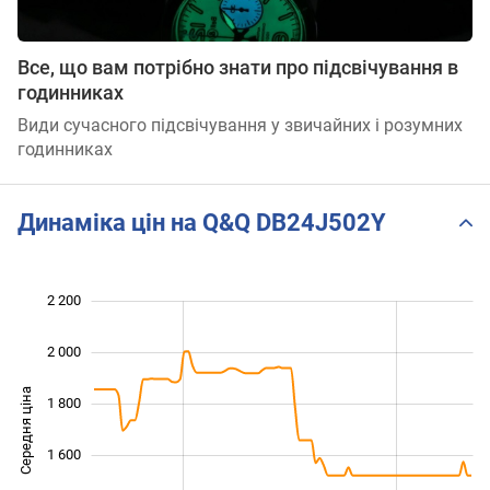
Все, що вам потрібно знати про підсвічування в
годинниках
Види сучасного підсвічування у звичайних і розумних
годинниках
Динаміка цін на Q&Q DB24J502Y
2 200
 000
 400
800
2 000
Середня ціна
1 800
1 200
1 600