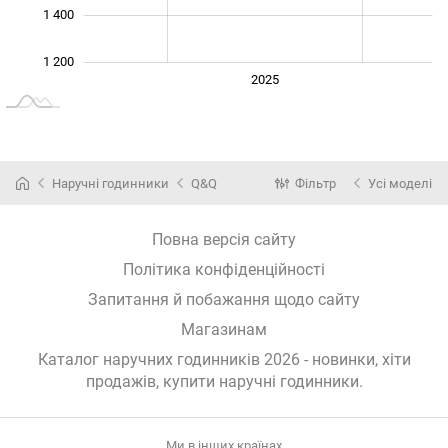
1 400
1 200
2024
2026
2027
2025
L
Наручні годинники
Q&Q
Фільтр
Усі моделі
Повна версія сайту
Політика конфіденційності
Запитання й побажання щодо сайту
Магазинам
Каталог наручних годинників 2026 - новинки, хіти
продажів,
купити наручні годинники
.
Ми в інших країнах