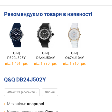
Рекомендуємо товари в наявності
Q&Q
Q&Q
Q&Q
P320J325Y
DA44J504Y
Q674J104Y
від 1 451 грн.
від 1 880 грн.
від 1 310 грн.
Q&Q DB24J502Y
Attractive (елегантні)
Японія
Механізм:
кварцові
Країна походження:
Японія