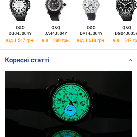
Q&Q
Q&Q
Q&Q
Q&Q
DG04J004Y
DA44J504Y
DA14J304Y
DG04J005
від 1 547 грн.
від 1 880 грн.
від 1 618 грн.
від 1 547 гр
Корисні статті