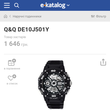
Наручні годинники
Фільтр
Шукали
раніше
Q&Q DE10J501Y
Товар застарів
1 646
грн.
в порівняння
в список