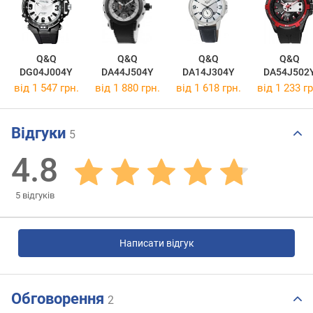
Q&Q
Q&Q
Q&Q
Q&Q
DG04J004Y
DA44J504Y
DA14J304Y
DA54J502
від 1 547 грн.
від 1 880 грн.
від 1 618 грн.
від 1 233 гр
Відгуки
5
4.8
5
відгуків
Написати відгук
Обговорення
2