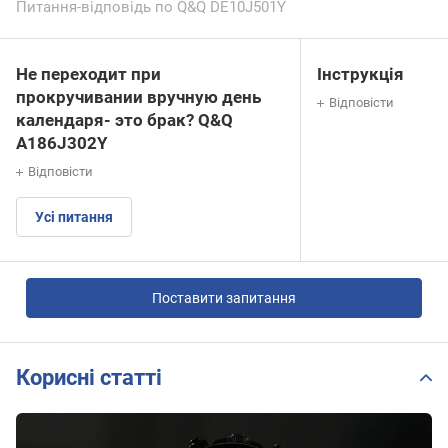
Питання-відповідь по Q&Q DE10J501Y
Не переходит при
Інструкція
прокручивании вручную день
Відповісти
календаря- это брак? Q&Q
A186J302Y
Відповісти
Усі питання
Поставити запитання
Корисні статті