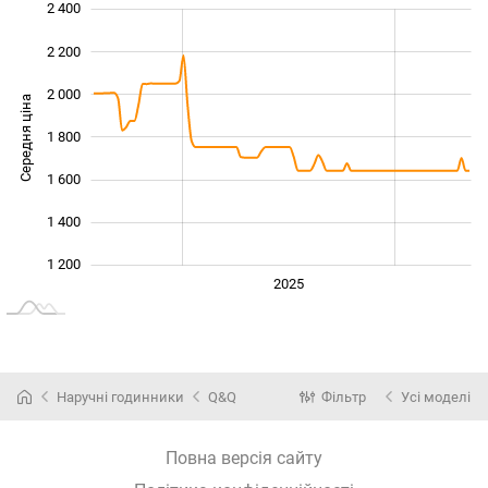
2 400
 000
 600
800
2 200
2 000
Середня ціна
1 800
1 200
1 600
1 400
1 200
2024
2026
2027
2025
L
Наручні годинники
Q&Q
Фільтр
Усі моделі
Повна версія сайту