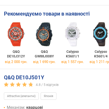
Рекомендуємо товари в наявності
Q&Q
Q&Q
Calypso
Calypso
DE10J312Y
GW88J008Y
K5601/1
K5601/4
від 2 000 грн.
від 1 690 грн.
від 1 557 грн.
від 1 211 гр
Q&Q DE10J501Y
4.8 /
5
відгуків
Attractive (елегантні)
Японія
Механізм:
кварцові