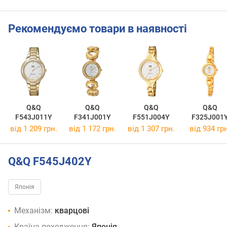
Рекомендуємо товари в наявності
Q&Q
Q&Q
Q&Q
Q&Q
F543J011Y
F341J001Y
F551J004Y
F325J001
від 1 209 грн.
від 1 172 грн.
від 1 307 грн.
від 934 грн
Q&Q F545J402Y
Японія
Механізм:
кварцові
Країна походження:
Японія