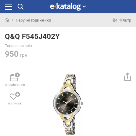
Наручні годинники
Фільтр
Шукали
раніше
Q&Q F545J402Y
Товар застарів
950
грн.
в порівняння
в список