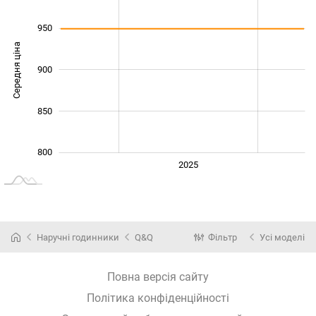
950
Середня ціна
900
1 000
850
800
2024
2026
2027
2025
L
Наручні годинники
Q&Q
Фільтр
Усі моделі
Повна версія сайту
Політика конфіденційності