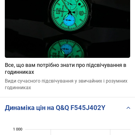
Все, що вам потрібно знати про підсвічування в
годинниках
Види сучасного підсвічування у звичайних і розумних
годинниках
Динаміка цін на Q&Q F545J402Y
1 000
 050
700
750