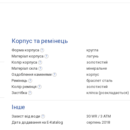
Корпус та ремінець
Форма
корпуса
кругла
Матеріал
корпуса
латунь
Колір
корпуса
золотистий
Матеріал
скла
мінеральне
Оздоблення
каменями
корпус
Ремінець
браслет сталь
Колір
ремінця
золотистий
Застібка
кліпса (розкладається)
Інше
Захист від
води
30 WR / 3 ATM
Дата додавання на E-Katalog
серпень 2018