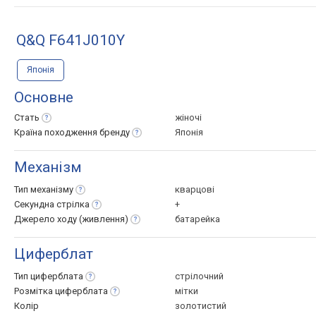
Q&Q F641J010Y
Японія
Основне
Стать
жіночі
Країна походження
бренду
Японія
Механізм
Тип
механізму
кварцові
Секундна
стрілка
+
Джерело ходу
(живлення)
батарейка
Циферблат
Тип
циферблата
стрілочний
Розмітка
циферблата
мітки
Колір
золотистий