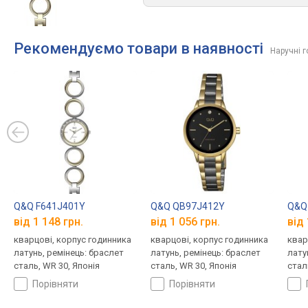
Рекомендуємо товари в наявності
Наручні 
Q&Q F641J401Y
Q&Q QB97J412Y
Q&Q
від 1 148 грн.
від 1 056 грн.
від 
кварцові, корпус годинника
кварцові, корпус годинника
квар
латунь, ремінець: браслет
латунь, ремінець: браслет
лату
сталь, WR 30, Японія
сталь, WR 30, Японія
стал
порівняти
порівняти