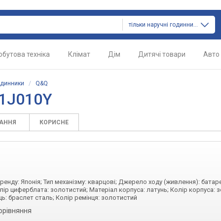
тільки наручні годинники
обутова техніка
Клімат
Дім
Дитячі товари
Авто
одинники
/
Q&Q
41J010Y
ТАННЯ
КОРИСНЕ
бренду: Японія; Тип механізму: кварцові; Джерело ходу (живлення): батаре
лір циферблата: золотистий; Матеріал корпуса: латунь; Колір корпуса: 
ць: браслет сталь; Колір ремінця: золотистий
орівняння