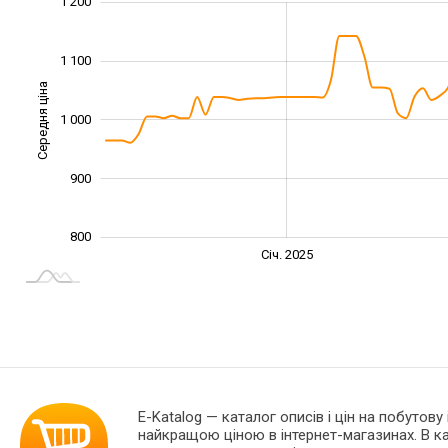
1 300
750
850
950
700
600
1 200
1 100
Середня ціна
1 000
1 000
900
800
Січ. 2027
Лип.
Січ. 2025
L
E-Katalog
— каталог описів і цін на побутову
найкращою ціною в інтернет-магазинах. В 