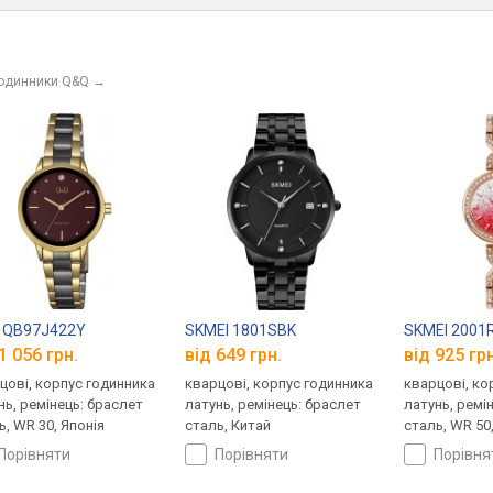
годинники Q&Q
→
 QB97J422Y
SKMEI 1801SBK
SKMEI 2001
1 056 грн.
від 649 грн.
від 925 грн
цові, корпус годинника
кварцові, корпус годинника
кварцові, ко
нь, ремінець: браслет
латунь, ремінець: браслет
латунь, ремі
ь, WR 30, Японія
сталь, Китай
сталь, WR 50
порівняти
порівняти
порівн