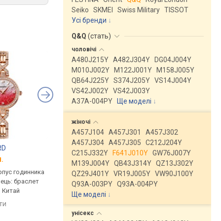
Seiko
SKMEI
Swiss Military
TISSOT
Усі бренди
Q&Q
(
стать
)
чоловічі
A480J215Y
A482J304Y
DG04J004Y
M010J002Y
M122J001Y
M158J005Y
QB64J225Y
S374J205Y
VS14J004Y
VS42J002Y
VS42J003Y
A37A-004PY
Ще моделі
↓
жіночі
A457J104
A457J301
A457J302
A457J304
A457J305
C212J204Y
RD
SKMEI 2001BU
Q&Q F639J010Y
C215J332Y
F641J010Y
GW76J007Y
.
від 1 035 грн.
від 1 228 грн.
M139J004Y
QB43J314Y
QZ13J302Y
рпус годинника
кварцові, корпус годинника
ультратонкі, кварцов
QZ29J401Y
VR19J005Y
VW90J100Y
нець: браслет
латунь, ремінець: браслет
корпус годинника лат
Q93A-003PY
Q93A-004PY
, Китай
сталь, WR 50, Китай
ремінець: браслет ст
Ще моделі
↓
30, Японія
яти
порівняти
порівняти
унісекс