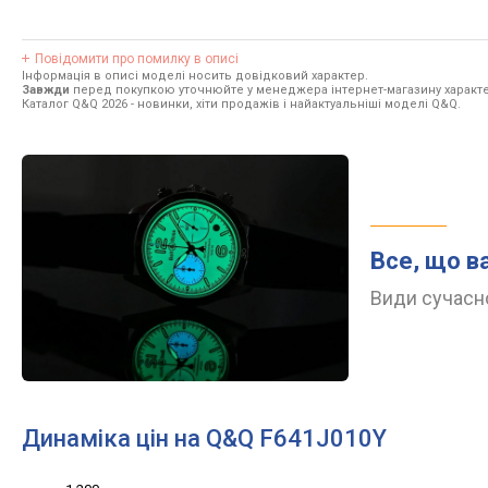
Повідомити про помилку в описі
Інформація в описі моделі носить довідковий характер.
Завжди
перед покупкою уточнюйте у менеджера інтернет-магазину характе
Каталог Q&Q 2026
- новинки, хіти продажів і найактуальніші моделі Q&Q.
Все, що в
Види сучасно
Динаміка цін на Q&Q F641J010Y