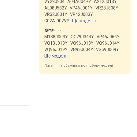
VY28J204
A04A004PY
A212J013Y
AL08J582Y
VP46J001Y
VR28J808Y
VR32J001Y
VR42J003Y
G02A-002VY
Ще моделі
↓
дитячі
M138J003Y
QC29J344Y
VP46J066Y
VQ13J013Y
VQ96J013Y
VQ96J014Y
VQ96J019Y
VR99J004Y
VS59J009Y
Ще моделі
↓
Питання і побажання по підбору моделі →