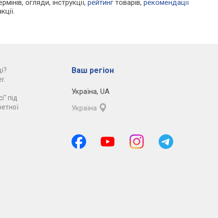
рмінів, огляди, інструкції,
рейтинг
товарів,
рекомендації
кції.
Ваш регіон
і?
r.
Україна
,
UA
і" під
ретної
Україна