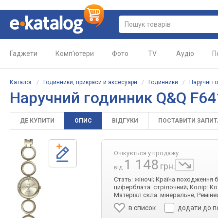
Гаджети
Комп'ютери
Фото
TV
Аудіо
П
Каталог
/
Годинники, прикраси й аксесуари
/
Годинники
/
Наручні г
Наручний годинник Q&Q F6
ДЕ КУПИТИ
ОПИС
ВІДГУКИ
ПОСТАВИТИ ЗАПИ
Очікується у продажу
1 148
грн.
від
Стать: жіночі; Країна походження 
циферблата: стрілочний; Колір: Ко
Матеріал скла: мінеральне; Реміне
в список
додати до п