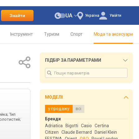
UA
Знайти
Україна
Увійти
Інструмент
Туризм
Спорт
Мода та аксесуари
ПІДБІР ЗА ПАРАМЕТРАМИ
МОДЕЛІ
у продажу
всі
йка; Тип
Бренди
золотистий;
Adriatica
Bigotti
Casio
Certina
Citizen
Claude Bernard
Daniel Klein
FESTINA
Orient
Q&Q
Royal London