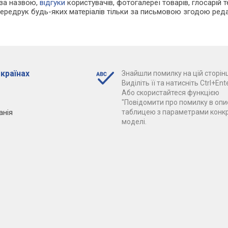
 за назвою,
відгуки
користувачів, фотогалереї товарів, глосарій те
Передрук будь-яких матеріалів тільки за письмовою згодою реда
 країнах
Знайшли помилку на цій сторінц
Виділіть її та натисніть Ctrl+Ente
Або скористайтеся функцією
"Повідомити про помилку в опис
анія
таблицею з параметрами конк
моделі.