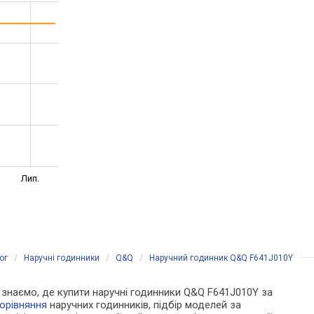
Лип.
ог
/
Наручні годинники
/
Q&Q
/
Наручний годинник Q&Q F641J010Y
Ми знаємо, де купити наручні годинники Q&Q F641J010Y за
орівняння
наручних годинників, підбір моделей за