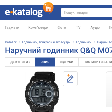
Гаджети
Комп'ютери
Фото
TV
Аудіо
П
Каталог
/
Годинники, прикраси й аксесуари
/
Годинники
/
Наручні г
Наручний годинник Q&Q M0
ДЕ КУПИТИ
ОПИС
ВІДГУКИ
ПОСТАВИТИ ЗАП
2