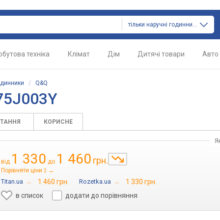
тільки наручні годинники
обутова техніка
Клімат
Дім
Дитячі товари
Авто
одинники
/
Q&Q
75J003Y
ИТАННЯ
КОРИСНЕ
Я
1 330
1 460
грн.
від
до
Порівняти ціни
→
2
Titan.ua
→
1 460 грн.
Rozetka.ua
→
1 330 грн.
в список
додати до порівняння