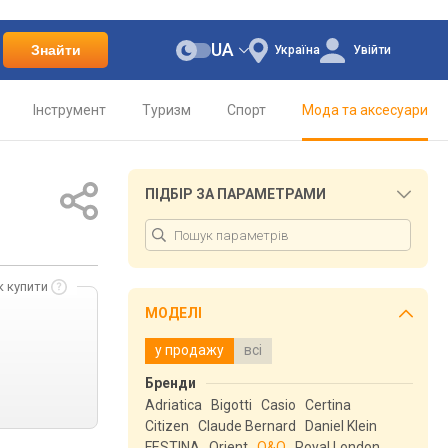
UA
Знайти
Україна
Увійти
Інструмент
Туризм
Спорт
Мода та аксесуари
ПІДБІР ЗА ПАРАМЕТРАМИ
к купити
МОДЕЛІ
у продажу
всі
Бренди
Adriatica
Bigotti
Casio
Certina
Citizen
Claude Bernard
Daniel Klein
FESTINA
Orient
Q&Q
Royal London