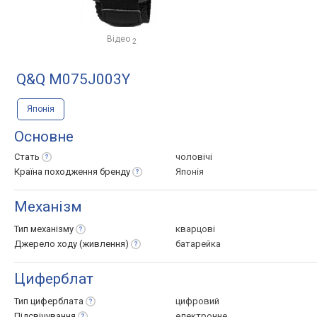
Відео
2
Q&Q M075J003Y
Японія
Основне
Стать
чоловічі
Країна походження
бренду
Японія
Механізм
Тип
механізму
кварцові
Джерело ходу
(живлення)
батарейка
Циферблат
Тип
циферблата
цифровий
Підсвічування
електронне