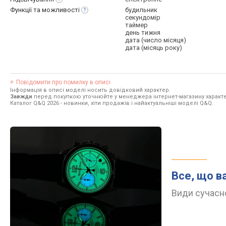
Функції та
можливості
будильник
секундомір
таймер
день тижня
дата (число місяця)
дата (місяць року)
Повідомити про помилку в описі
Інформація в описі моделі носить довідковий характер.
Завжди
перед покупкою уточнюйте у менеджера інтернет-магазину характе
Каталог Q&Q 2026
- новинки, хіти продажів і найактуальніші моделі Q&Q.
Все, що в
Види сучасно