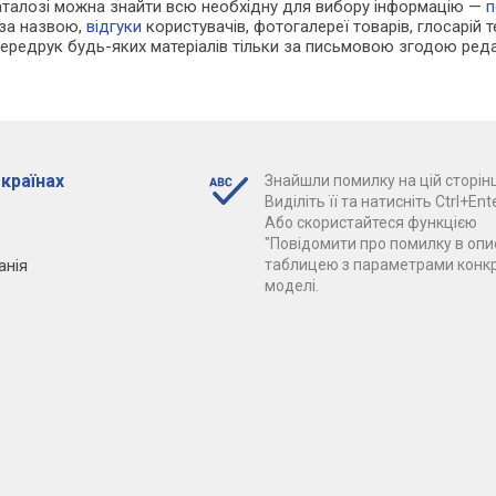
каталозі можна знайти всю необхідну для вибору інформацію —
п
 за назвою,
відгуки
користувачів, фотогалереї товарів, глосарій те
Передрук будь-яких матеріалів тільки за письмовою згодою реда
 країнах
Знайшли помилку на цій сторінц
Виділіть її та натисніть Ctrl+Ente
Або скористайтеся функцією
"Повідомити про помилку в опис
анія
таблицею з параметрами конк
моделі.