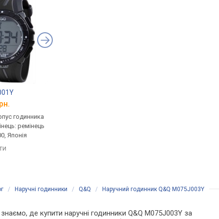
001Y
Q&Q M064J001Y
Calypso K5665/1
рн.
від 1 290 грн.
від 1 211 грн.
рпус годинника
кварцові, корпус годинника
кварцові, корпус го
інець: ремінець
пластик, ремінець: ремінець
пластик, світовий ча
0, Японія
каучук, WR 50, Японія
ремінець: ремінець ка
WR 100, Китай
яти
порівняти
порівняти
ог
/
Наручні годинники
/
Q&Q
/
Наручний годинник Q&Q M075J003Y
Ми знаємо, де купити наручні годинники Q&Q M075J003Y за