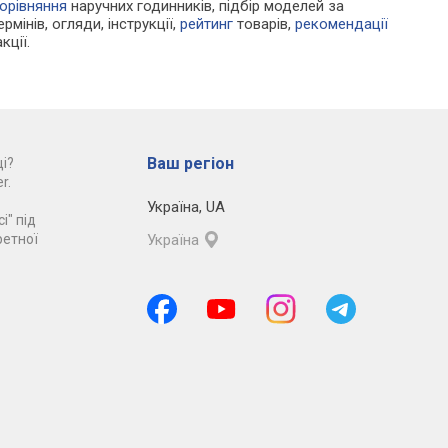
орівняння
наручних годинників, підбір моделей за
рмінів, огляди, інструкції,
рейтинг
товарів,
рекомендації
кції.
Ваш регіон
і?
r.
Україна
,
UA
і" під
ретної
Україна