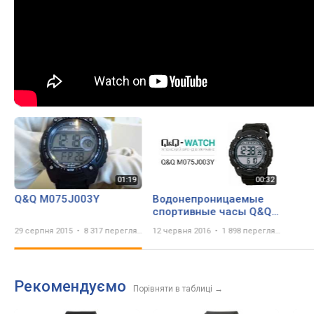
Q&Q M075J003Y
Водонепроницаемые
спортивные часы Q&Q
M075J003Y
29 серпня 2015
8 317 переглядів
12 червня 2016
1 898 переглядів
Рекомендуємо
Порівняти в таблиці
→