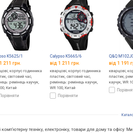
pso K5625/1
Calypso K5665/6
Q&Q M102J
1 211 грн.
від 1 211 грн.
від 1 191 г
цові, корпус годинника
кварцові, корпус годинника
кварцові, ко
тик, світовий час,
пластик, світовий час,
пластик, рем
нець: ремінець каучук,
ремінець: ремінець каучук,
каучук, WR 10
00, Китай
WR 100, Китай
порівн
порівняти
порівняти
Катал
 і комп'ютерну техніку, електроніку, товари для дому та офісу. 