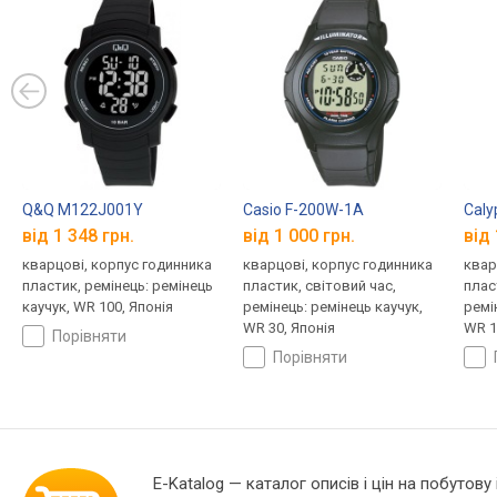
Q&Q M122J001Y
Casio F-200W-1A
Caly
від 1 348 грн.
від 1 000 грн.
від 
кварцові, корпус годинника
кварцові, корпус годинника
квар
пластик, ремінець: ремінець
пластик, світовий час,
плас
каучук, WR 100, Японія
ремінець: ремінець каучук,
ремі
WR 30, Японія
WR 1
порівняти
порівняти
E-Katalog
— каталог описів і цін на побутову