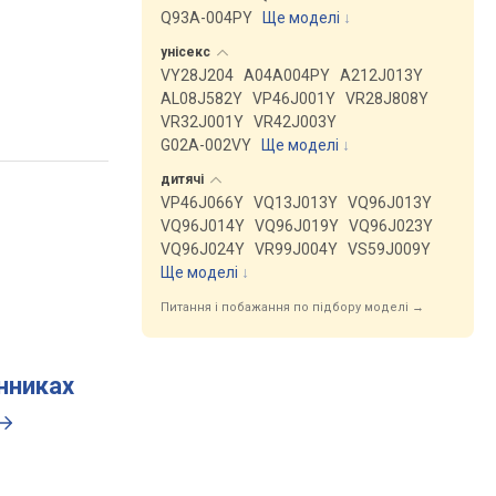
Q93A-004PY
Ще моделі
↓
унісекс
VY28J204
A04A004PY
A212J013Y
AL08J582Y
VP46J001Y
VR28J808Y
VR32J001Y
VR42J003Y
G02A-002VY
Ще моделі
↓
дитячі
VP46J066Y
VQ13J013Y
VQ96J013Y
VQ96J014Y
VQ96J019Y
VQ96J023Y
VQ96J024Y
VR99J004Y
VS59J009Y
Ще моделі
↓
Питання і побажання по підбору моделі →
инниках