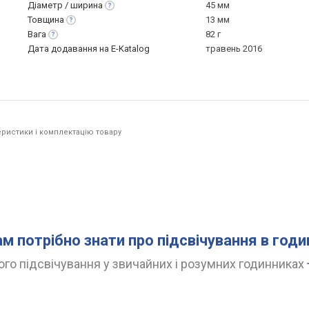
Діаметр /
ширина
45 мм
Товщина
13 мм
Вага
82 г
Дата додавання на E-Katalog
травень 2016
ристики і комплектацію товару
ам потрібно знати про підсвічування в год
го підсвічування у звичайних і розумних годинниках