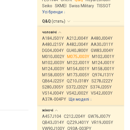
Seiko
SKMEI
Swiss Military
TISSOT
Усі бренди
Q&Q
(
стать
)
чоловічі
A184J501Y
A212J004Y
A480J004Y
A480J215Y
A482J304Y
AA30J311Y
DG04J004Y
GU40J800Y
GW83J004Y
M010J002Y
M075J003Y
M102J001Y
M102J003Y
M122J001Y
M124J001Y
M124J003Y
M154J001Y
M158J001Y
M158J005Y
M173J005Y
Q974J131Y
QB64J225Y
QZ10J318Y
S278J222Y
S280J305Y
S372J202Y
S374J205Y
VS14J004Y
VS42J002Y
VS42J003Y
A37A-004PY
Ще моделі
↓
жіночі
A457J104
C212J204Y
GW76J007Y
QB43J314Y
QZ29J401Y
VR19J005Y
VW90J100Y
Q93A-003PY