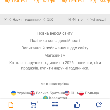
від 1 640 грн.
від 1 470 грн.
від 1 520 грн.
від 1 544 гр
Наручні годинники
Q&Q
Фільтр
Усі моделі
Повна версія сайту
Політика конфіденційності
Запитання й побажання щодо сайту
Магазинам
Каталог наручних годинників 2026 - новинки, хіти
продажів,
купити наручні годинники
.
Ми в інших країнах
Україна
Велика Британія
США
Польща
Казахстан
1
E-