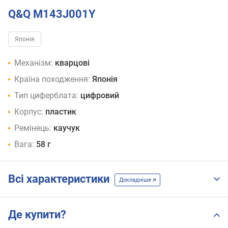
Q&Q M143J001Y
Японія
Механізм:
кварцові
Країна походження:
Японія
Тип циферблата:
цифровий
Корпус:
пластик
Ремінець:
каучук
Вага:
58 г
Всі характеристики
Докладніше
Де купити?