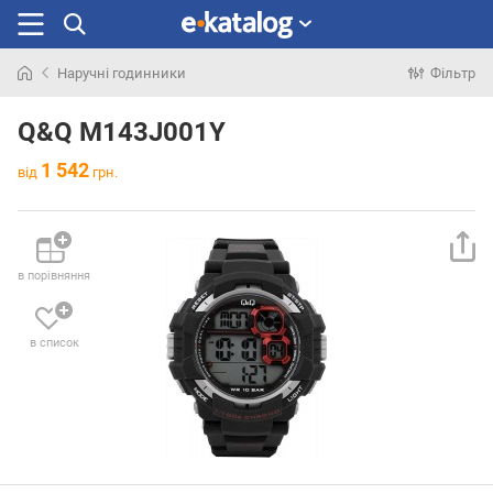
Наручні годинники
Фільтр
Шукали
раніше
Q&Q M143J001Y
1 542
від
грн.
в порівняння
в список