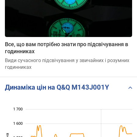
Все, що вам потрібно знати про підсвічування в
годинниках
Види сучасного підсвічування у звичайних і розумних
годинниках
Динаміка цін на Q&Q M143J001Y
1 700
 000
 100
 800
1 600