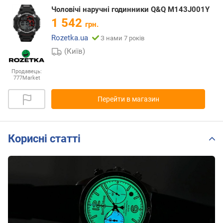
Чоловічі наручні годинники Q&Q M143J001Y
1 542
грн.
Rozetka.ua
З нами 7 років
(Київ)
Продавець:
777Market
Перейти в магазин
Корисні статті