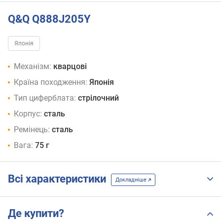
Q&Q Q888J205Y
Японія
Механізм:
кварцові
Країна походження:
Японія
Тип циферблата:
стрілочний
Корпус:
сталь
Ремінець:
сталь
Вага:
75 г
Всі характеристики
Докладніше
Де купити?