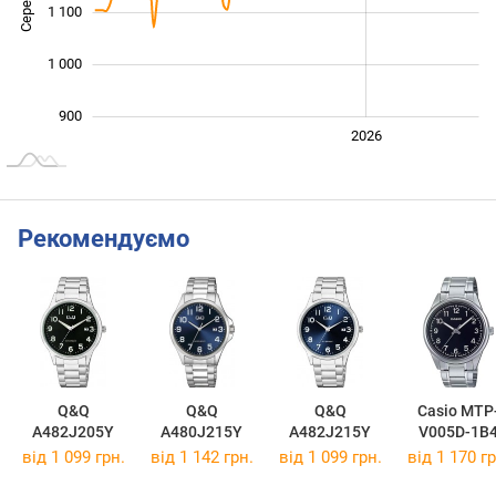
1 100
1 000
900
2024
2025
2028
2026
L
Рекомендуємо
Q&Q
Q&Q
Q&Q
Casio MTP
A482J205Y
A480J215Y
A482J215Y
V005D-1B
від 1 099 грн.
від 1 142 грн.
від 1 099 грн.
від 1 170 гр