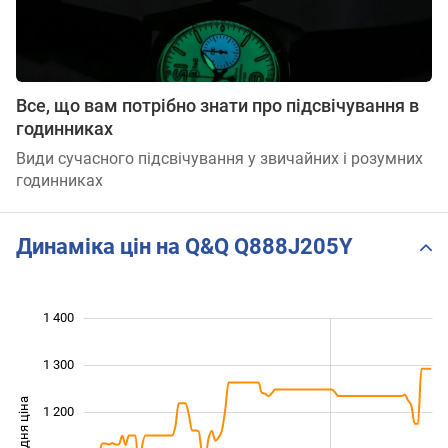
Все, що вам потрібно знати про підсвічування в
годинниках
Види сучасного підсвічування у звичайних і розумних
годинниках
Динаміка цін на Q&Q Q888J205Y
 050
 500
850
950
800
700
1 400
1 300
Середня ціна
1 200
1 000