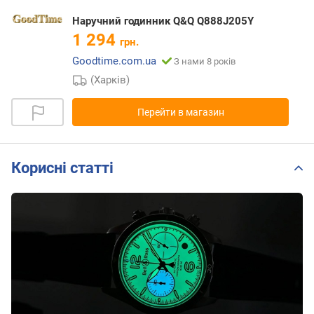
Наручний годинник Q&Q Q888J205Y
1 294
грн.
Goodtime.com.ua
З нами 8 років
(Харків)
Перейти в магазин
Корисні статті