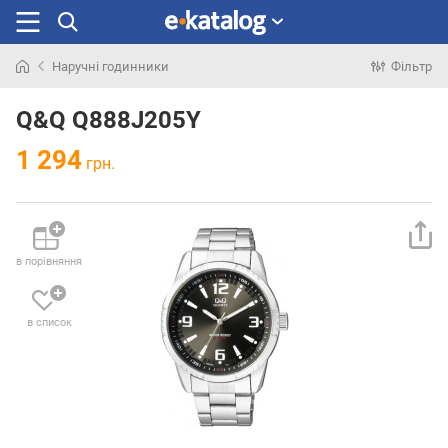
Наручні годинники
Фільтр
Шукали
раніше
Q&Q Q888J205Y
1 294
грн.
в порівняння
в список