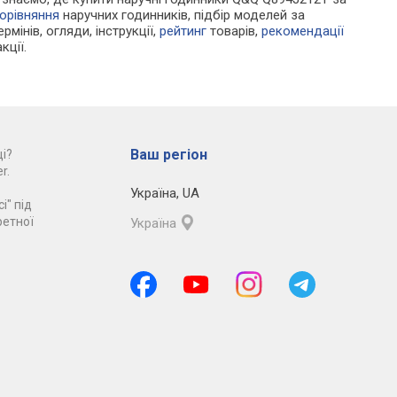
орівняння
наручних годинників, підбір моделей за
рмінів, огляди, інструкції,
рейтинг
товарів,
рекомендації
кції.
Ваш регіон
і?
r.
Україна
,
UA
і" під
ретної
Україна