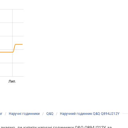
Лип.
ог
/
Наручні годинники
/
Q&Q
/
Наручний годинник Q&Q Q894J212Y
Ми знаємо, де купити наручні годинники Q&Q Q894J212Y за