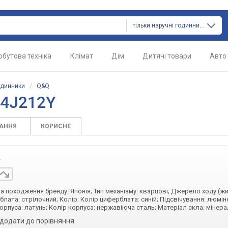
тільки наручні годинники
обутова техніка
Клімат
Дім
Дитячі товари
Авто
одинники
/
Q&Q
94J212Y
ТАННЯ
КОРИСНЕ
у
їна походження бренду: Японія; Тип механізму: кварцові; Джерело ходу (ж
блата: стрілочний; Колір: Колір циферблата: синій; Підсвічування: люмі
орпуса: латунь; Колір корпуса: нержавіюча сталь; Матеріал скла: мінер
додати до порівняння