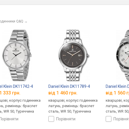
годинники Q&Q
→
el Klein DK11742-4
Daniel Klein DK11789-4
Daniel Klein
1 333 грн.
від 1 460 грн.
від 1 560 г
цові, корпус годинника
кварцові, корпус годинника
кварцові, ко
нь, ремінець: браслет
латунь, ремінець: браслет
латунь, ремі
ь, WR 50, Туреччина
сталь, WR 50, Туреччина
сталь, WR 50
порівняти
порівняти
порівн