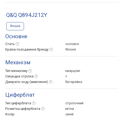
Q&Q Q894J212Y
Японія
Основне
Стать
чоловічі
Країна походження
бренду
Японія
Механізм
Тип
механізму
кварцові
Секундна
стрілка
+
Джерело ходу
(живлення)
батарейка
Циферблат
Тип
циферблата
стрілочний
Розмітка
циферблата
мітки
Колір
синій