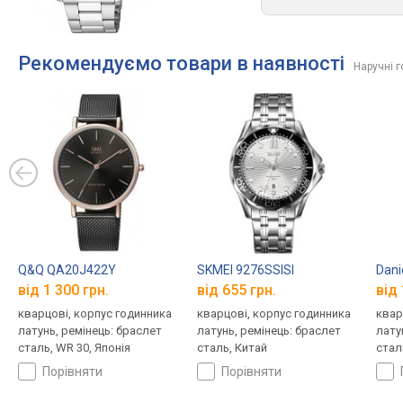
Рекомендуємо товари в наявності
Наручні 
Q&Q QA20J422Y
SKMEI 9276SSISI
Dani
від 1 300 грн.
від 655 грн.
від 
кварцові, корпус годинника
кварцові, корпус годинника
квар
латунь, ремінець: браслет
латунь, ремінець: браслет
лату
сталь, WR 30, Японія
сталь, Китай
стал
порівняти
порівняти