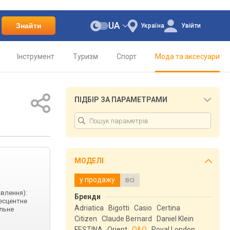
UA
Знайти
Україна
Увійти
Інструмент
Туризм
Спорт
Мода та аксесуари
ПІДБІР ЗА ПАРАМЕТРАМИ
МОДЕЛІ
у продажу
всі
ивлення):
Бренди
несцентне
Adriatica
Bigotti
Casio
Certina
альне
Citizen
Claude Bernard
Daniel Klein
FESTINA
Orient
Q&Q
Royal London