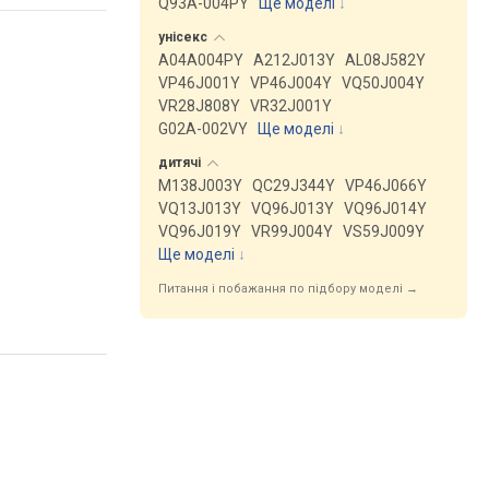
Q93A-004PY
Ще моделі
↓
унісекс
A04A004PY
A212J013Y
AL08J582Y
VP46J001Y
VP46J004Y
VQ50J004Y
VR28J808Y
VR32J001Y
G02A-002VY
Ще моделі
↓
дитячі
M138J003Y
QC29J344Y
VP46J066Y
VQ13J013Y
VQ96J013Y
VQ96J014Y
VQ96J019Y
VR99J004Y
VS59J009Y
Ще моделі
↓
Питання і побажання по підбору моделі →