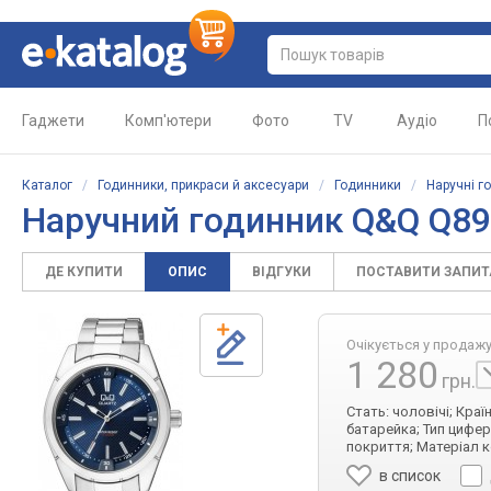
Гаджети
Комп'ютери
Фото
TV
Аудіо
П
Каталог
/
Годинники, прикраси й аксесуари
/
Годинники
/
Наручні г
Наручний годинник Q&Q Q8
ДЕ КУПИТИ
ОПИС
ВІДГУКИ
ПОСТАВИТИ ЗАПИ
Очікується у продаж
1 280
грн.
Стать: чоловічі; Кра
батарейка; Тип цифер
покриття; Матеріал к
в список