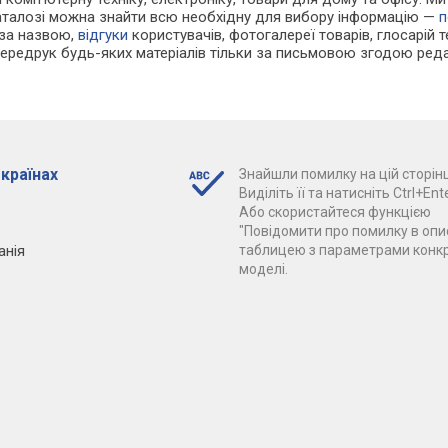
каталозі можна знайти всю необхідну для вибору інформацію —
п
 за назвою,
відгуки
користувачів, фотогалереї товарів, глосарій те
Передрук будь-яких матеріалів тільки за письмовою згодою реда
 країнах
Знайшли помилку на цій сторінц
Виділіть її та натисніть Ctrl+Ente
Або скористайтеся функцією
"Повідомити про помилку в опис
анія
таблицею з параметрами конк
моделі.