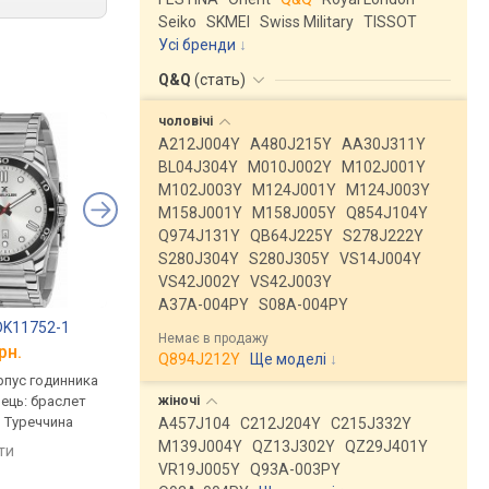
Seiko
SKMEI
Swiss Military
TISSOT
Усі бренди
Q&Q
(
стать
)
чоловічі
A212J004Y
A480J215Y
AA30J311Y
BL04J304Y
M010J002Y
M102J001Y
M102J003Y
M124J001Y
M124J003Y
M158J001Y
M158J005Y
Q854J104Y
Q974J131Y
QB64J225Y
S278J222Y
S280J304Y
S280J305Y
VS14J004Y
VS42J002Y
VS42J003Y
A37A-004PY
S08A-004PY
 DK11752-1
SKMEI 9276SSIBU
Daniel Klein DK1214
Немає в продажу
рн.
від 947 грн.
від 1 368 грн.
Q894J212Y
Ще моделі
↓
рпус годинника
кварцові, корпус годинника
кварцові, корпус го
жіночі
нець: браслет
латунь, ремінець: браслет
латунь, ремінець: бр
, Туреччина
сталь, Китай
сталь, WR 50, Туречч
A457J104
C212J204Y
C215J332Y
M139J004Y
QZ13J302Y
QZ29J401Y
яти
порівняти
порівняти
VR19J005Y
Q93A-003PY