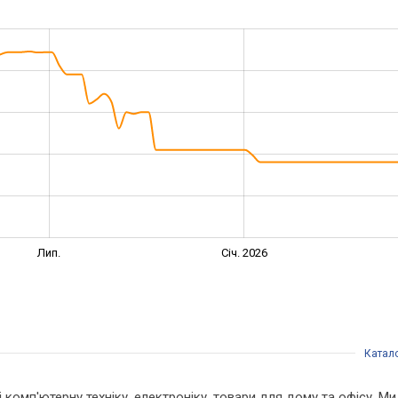
Лип.
Січ. 2026
Катал
 і комп'ютерну техніку, електроніку, товари для дому та офісу. 