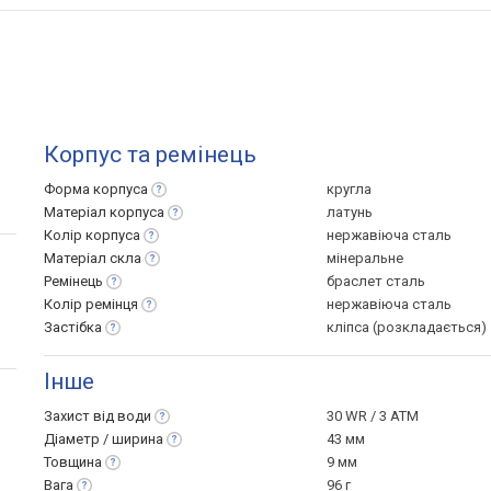
Корпус та ремінець
Форма
корпуса
кругла
Матеріал
корпуса
латунь
Колір
корпуса
нержавіюча сталь
Матеріал
скла
мінеральне
Ремінець
браслет сталь
Колір
ремінця
нержавіюча сталь
Застібка
кліпса (розкладається)
Інше
Захист від
води
30 WR / 3 ATM
Діаметр /
ширина
43 мм
Товщина
9 мм
Вага
96 г