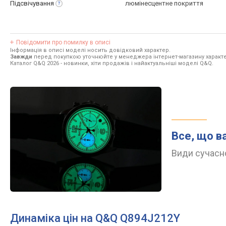
Підсвічування
люмінесцентне покриття
Повідомити про помилку в описі
Інформація в описі моделі носить довідковий характер.
Завжди
перед покупкою уточнюйте у менеджера інтернет-магазину характе
Каталог Q&Q 2026
- новинки, хіти продажів і найактуальніші моделі Q&Q.
Все, що в
Види сучасно
Динаміка цін на Q&Q Q894J212Y