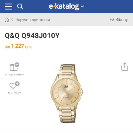
Наручні годинники
Фільтр
Шукали
раніше
Q&Q Q948J010Y
1 227
від
грн.
в порівняння
в список