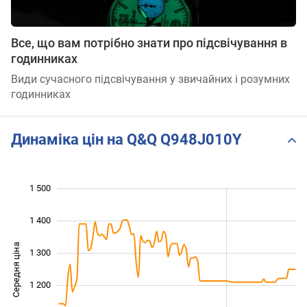
Все, що вам потрібно знати про підсвічування в
годинниках
Види сучасного підсвічування у звичайних і розумних
годинниках
Динаміка цін на Q&Q Q948J010Y
1 500
 600
800
900
1 400
Середня ціна
1 300
1 000
1 200