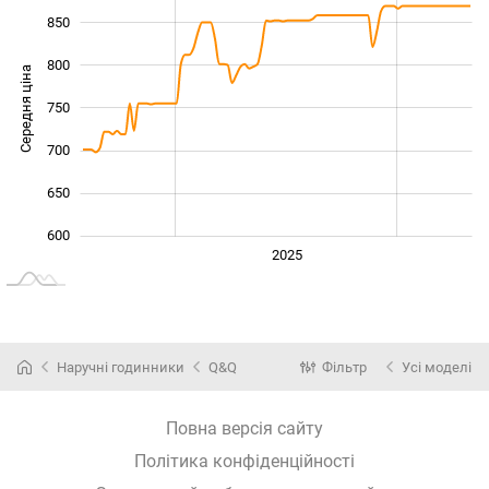
850
800
Середня ціна
750
600
700
650
600
2024
2026
2027
2025
L
Наручні годинники
Q&Q
Фільтр
Усі моделі
Повна версія сайту
Політика конфіденційності