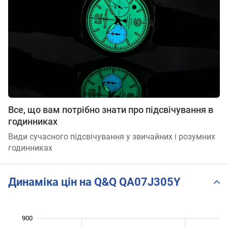
Все, що вам потрібно знати про підсвічування в
годинниках
Види сучасного підсвічування у звичайних і розумних
годинниках
Динаміка цін на Q&Q QA07J305Y
900
500
550
950