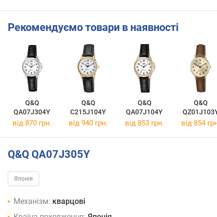
Рекомендуємо товари в наявності
Q&Q
Q&Q
Q&Q
Q&Q
QA07J304Y
C215J104Y
QA07J104Y
QZ01J103
від 870 грн.
від 940 грн.
від 853 грн.
від 854 грн
Q&Q QA07J305Y
Японія
Механізм:
кварцові
Країна походження:
Японія