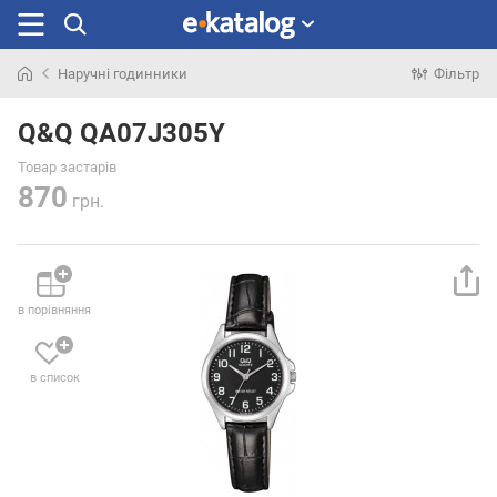
Наручні годинники
Фільтр
Шукали
раніше
Q&Q QA07J305Y
Товар застарів
870
грн.
в порівняння
в список