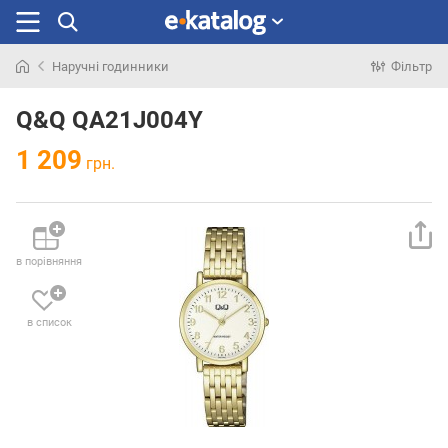
Наручні годинники
Фільтр
Шукали
раніше
Q&Q QA21J004Y
1 209
грн.
в порівняння
в список