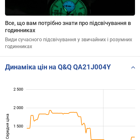
Все, що вам потрібно знати про підсвічування в
годинниках
Види сучасного підсвічування у звичайних і розумних
годинниках
Динаміка цін на Q&Q QA21J004Y
 000
-500
200
400
600
800
0
2 500
2 000
Середня ціна
1 000
1 500