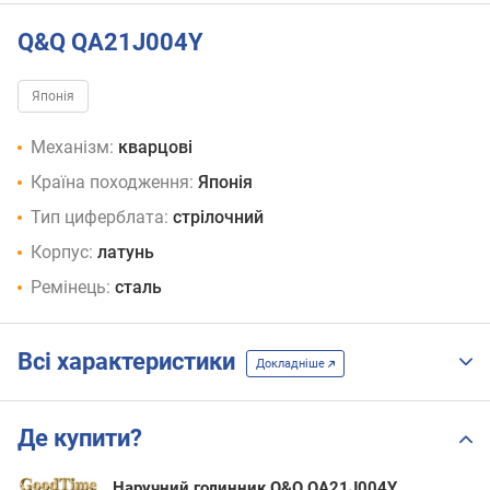
Q&Q QA21J004Y
Японія
Механізм:
кварцові
Країна походження:
Японія
Тип циферблата:
стрілочний
Корпус:
латунь
Ремінець:
сталь
Всі характеристики
Докладніше
Де купити?
Наручний годинник Q&Q QA21J004Y