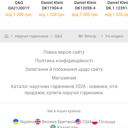
Q&Q
Daniel Klein
Daniel Klein
Daniel Klei
QA21J001Y
DK11904-4
DK12058-4
DK.1.12391
від 1 209 грн.
від 1 228 грн.
від 1 205 грн.
від 1 235 гр
Наручні годинники
Q&Q
Фільтр
Усі моделі
Повна версія сайту
Політика конфіденційності
Запитання й побажання щодо сайту
Магазинам
Каталог наручних годинників 2026 - новинки, хіти
продажів,
купити наручні годинники
.
Ми в інших країнах
Україна
Велика Британія
США
Польща
Казахстан