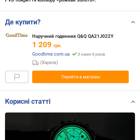
PVD покриття кольору «рожеве золото».
Де купити?
Наручний годинник Q&Q QA21J022Y
1 209
грн.
Goodtime.com.ua
З нами 8 років
(Харків)
Перейти в магазин
Корисні статті