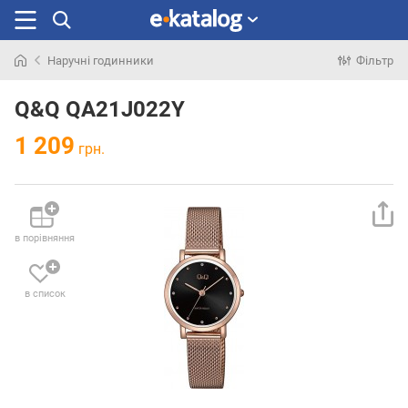
Наручні годинники
Фільтр
Шукали
раніше
Q&Q QA21J022Y
1 209
грн.
в порівняння
в список