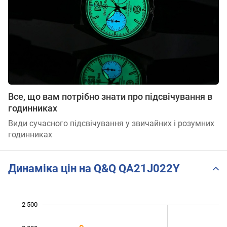
Все, що вам потрібно знати про підсвічування в
годинниках
Види сучасного підсвічування у звичайних і розумних
годинниках
Динаміка цін на Q&Q QA21J022Y
2 500
 000
 000
-500