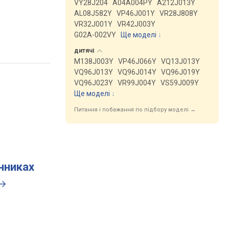
VY28J204
A04A004PY
A212J013Y
AL08J582Y
VP46J001Y
VR28J808Y
VR32J001Y
VR42J003Y
G02A-002VY
Ще моделі
↓
дитячі
M138J003Y
VP46J066Y
VQ13J013Y
VQ96J013Y
VQ96J014Y
VQ96J019Y
VQ96J023Y
VR99J004Y
VS59J009Y
Ще моделі
↓
Питання і побажання по підбору моделі →
инниках