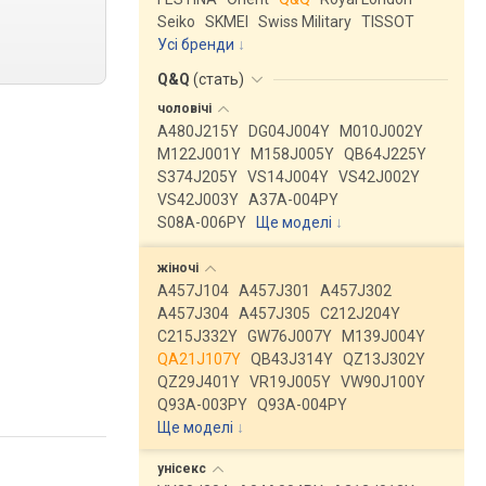
Seiko
SKMEI
Swiss Military
TISSOT
Усі бренди
Q&Q
(
стать
)
чоловічі
A480J215Y
DG04J004Y
M010J002Y
M122J001Y
M158J005Y
QB64J225Y
S374J205Y
VS14J004Y
VS42J002Y
VS42J003Y
A37A-004PY
S08A-006PY
Ще моделі
↓
жіночі
A457J104
A457J301
A457J302
A457J304
A457J305
C212J204Y
C215J332Y
GW76J007Y
M139J004Y
QA21J107Y
QB43J314Y
QZ13J302Y
QZ29J401Y
VR19J005Y
VW90J100Y
Q93A-003PY
Q93A-004PY
Ще моделі
↓
унісекс