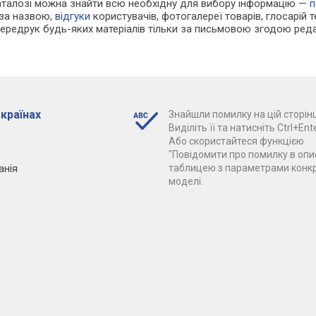
каталозі можна знайти всю необхідну для вибору інформацію —
п
 за назвою,
відгуки
користувачів, фотогалереї товарів, глосарій те
Передрук будь-яких матеріалів тільки за письмовою згодою реда
 країнах
Знайшли помилку на цій сторінц
Виділіть її та натисніть Ctrl+Ente
Або скористайтеся функцією
"Повідомити про помилку в опис
анія
таблицею з параметрами конк
моделі.