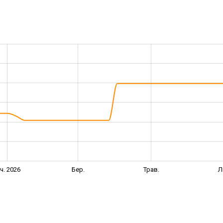
іч. 2026
Бер.
Трав.
Л