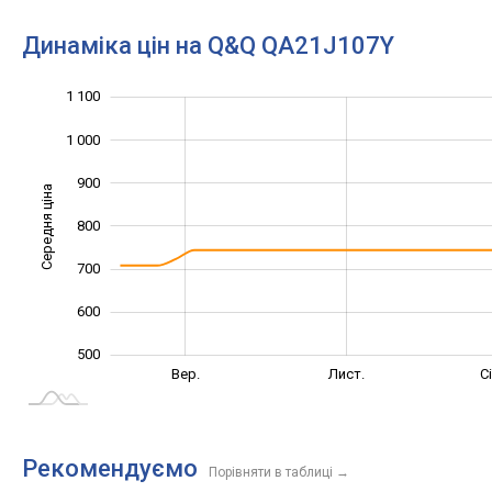
Динаміка цін на Q&Q QA21J107Y
1 100
1 200
300
400
1 000
900
Середня ціна
800
1 000
700
600
500
Лип.
Вер.
Вер.
Лист.
С
L
Рекомендуємо
Порівняти в таблиці
→