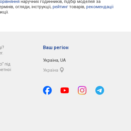
орівняння
наручних годинників, підбір моделей за
рмінів, огляди, інструкції,
рейтинг
товарів,
рекомендації
кції.
Ваш регіон
і?
r.
Україна
,
UA
і" під
ретної
Україна