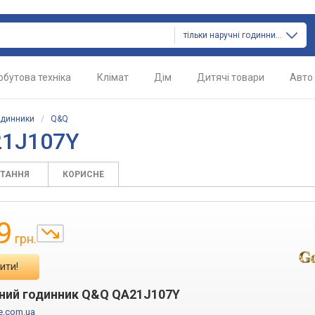
тільки наручні годинники
обутова техніка
Клімат
Дім
Дитячі товари
Авто
одинники
/
Q&Q
21J107Y
ИТАННЯ
КОРИСНЕ
9
грн.
ити!
ний годинник Q&Q QA21J107Y
e.com.ua