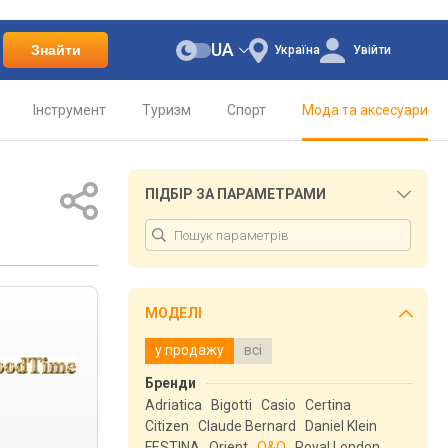
UA
Знайти
Україна
Увійти
Інструмент
Туризм
Спорт
Мода та аксесуари
ПІДБІР ЗА ПАРАМЕТРАМИ
МОДЕЛІ
у продажу
всі
Бренди
Adriatica
Bigotti
Casio
Certina
Citizen
Claude Bernard
Daniel Klein
FESTINA
Orient
Q&Q
Royal London