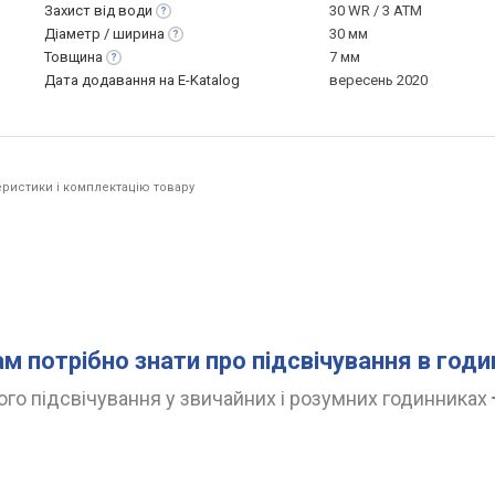
Захист від
води
30 WR / 3 ATM
Діаметр /
ширина
30 мм
Товщина
7 мм
Дата додавання на E-Katalog
вересень 2020
ристики і комплектацію товару
ам потрібно знати про підсвічування в год
го підсвічування у звичайних і розумних годинниках