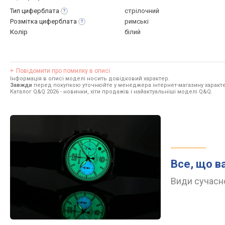
Тип
циферблата
стрілочний
Розмітка
циферблата
римські
Колір
білий
Повідомити про помилку в описі
Інформація в описі моделі носить довідковий характер.
Завжди
перед покупкою уточнюйте у менеджера інтернет-магазину характе
Каталог Q&Q 2026
- новинки, хіти продажів і найактуальніші моделі Q&Q.
Все, що в
Види сучасно