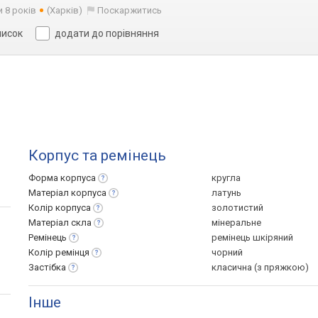
и 8 років
(Харків)
Поскаржитись
писок
додати до порівняння
Корпус та ремінець
Форма
корпуса
кругла
Матеріал
корпуса
латунь
Колір
корпуса
золотистий
Матеріал
скла
мінеральне
Ремінець
ремінець шкіряний
Колір
ремінця
чорний
Застібка
класична (з пряжкою)
Інше