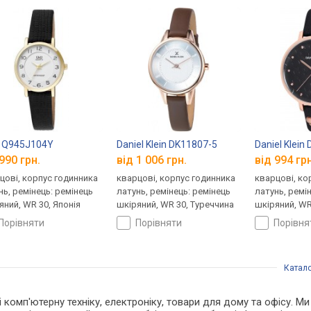
 Q945J104Y
Daniel Klein DK11807-5
Daniel Klein
990 грн.
від 1 006 грн.
від 994 грн
цові, корпус годинника
кварцові, корпус годинника
кварцові, ко
нь, ремінець: ремінець
латунь, ремінець: ремінець
латунь, ремі
яний, WR 30, Японія
шкіряний, WR 30, Туреччина
шкіряний, WR
порівняти
порівняти
порівн
Катал
 і комп'ютерну техніку, електроніку, товари для дому та офісу. 