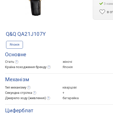
З нам
в с
Q&Q QA21J107Y
Японія
Основне
Стать
жіночі
Країна походження
бренду
Японія
Механізм
Тип
механізму
кварцові
Секундна
стрілка
+
Джерело ходу
(живлення)
батарейка
Циферблат