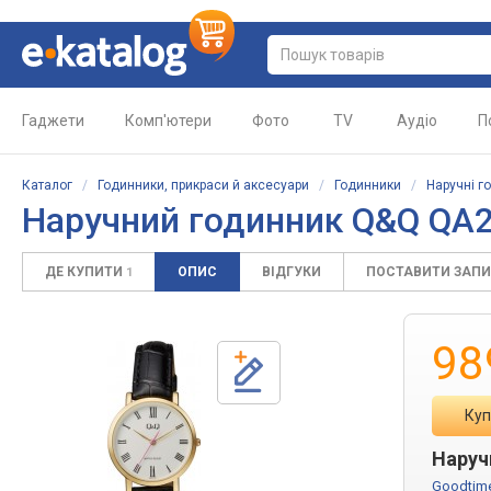
Гаджети
Комп'ютери
Фото
TV
Аудіо
П
Каталог
/
Годинники, прикраси й аксесуари
/
Годинники
/
Наручні г
Наручний годинник Q&Q QA
ДЕ КУПИТИ
ОПИС
ВІДГУКИ
ПОСТАВИТИ ЗАП
1
98
Куп
Наруч
Goodtim