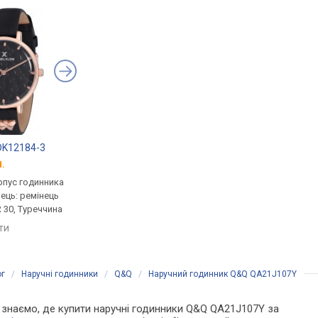
 DK12184-3
Daniel Klein DK11687-6
Q&Q QZ13J302Y
.
від 994 грн.
від 994 грн.
рпус годинника
кварцові, корпус годинника
кварцові, корпус го
нець: ремінець
латунь, ремінець: ремінець
латунь, ремінець: ре
 30, Туреччина
шкіряний, WR 30, Туреччина
шкіряний, WR 50, Япо
яти
порівняти
порівняти
ог
/
Наручні годинники
/
Q&Q
/
Наручний годинник Q&Q QA21J107Y
Ми знаємо, де купити наручні годинники Q&Q QA21J107Y за