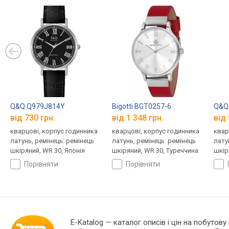
Q&Q Q979J814Y
Bigotti BGT0257-6
Q&Q
від 730 грн.
від 1 348 грн.
від 
кварцові, корпус годинника
кварцові, корпус годинника
квар
латунь, ремінець: ремінець
латунь, ремінець: ремінець
лату
шкіряний, WR 30, Японія
шкіряний, WR 30, Туреччина
шкір
порівняти
порівняти
E-Katalog
— каталог описів і цін на побутову