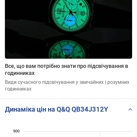
Все, що вам потрібно знати про підсвічування в
годинниках
Види сучасного підсвічування у звичайних і розумних
годинниках
Динаміка цін на Q&Q QB34J312Y
 000
350
450
550
300
200
900