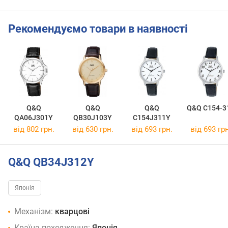
Рекомендуємо товари в наявності
Q&Q
Q&Q
Q&Q
Q&Q C154-3
QA06J301Y
QB30J103Y
C154J311Y
від 802 грн.
від 630 грн.
від 693 грн.
від 693 грн
Q&Q QB34J312Y
Японія
Механізм:
кварцові
Країна походження:
Японія