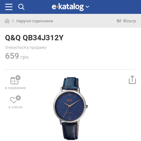
Наручні годинники
Фільтр
Шукали
раніше
Q&Q QB34J312Y
Очікується у продажу
659
грн.
в порівняння
в список