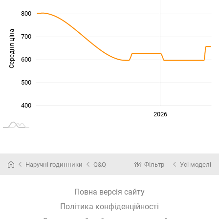
800
Середня ціна
700
450
600
500
400
2024
2025
2028
2026
L
Наручні годинники
Q&Q
Фільтр
Усі моделі
Повна версія сайту
Політика конфіденційності