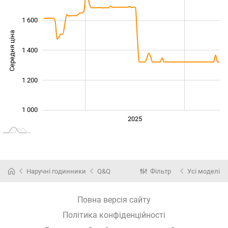
1 600
Середня ціна
1 400
1 100
1 200
1 000
2024
2026
2027
2025
L
Наручні годинники
Q&Q
Фільтр
Усі моделі
Повна версія сайту
Політика конфіденційності