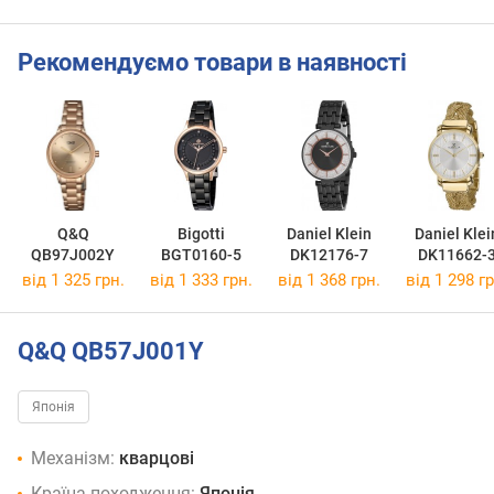
Рекомендуємо товари в наявності
Q&Q
Bigotti
Daniel Klein
Daniel Klei
QB97J002Y
BGT0160-5
DK12176-7
DK11662-
від 1 325 грн.
від 1 333 грн.
від 1 368 грн.
від 1 298 гр
Q&Q QB57J001Y
Японія
Механізм:
кварцові
Країна походження:
Японія