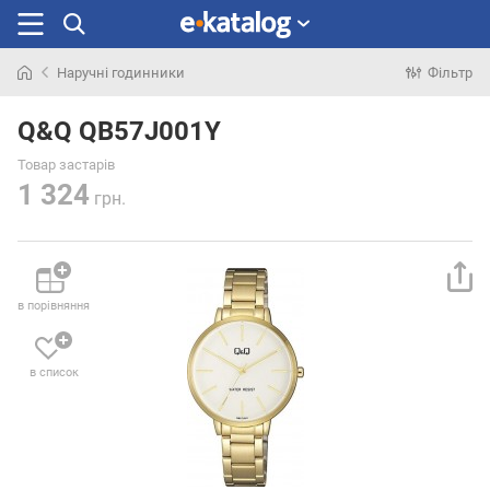
Наручні годинники
Фільтр
Шукали
раніше
Q&Q QB57J001Y
Товар застарів
1 324
грн.
в порівняння
в список