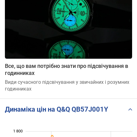
Все, що вам потрібно знати про підсвічування в
годинниках
Види сучасного підсвічування у звичайних і розумних
годинниках
Динаміка цін на Q&Q QB57J001Y
 100
 300
 000
900
800
600
1 800