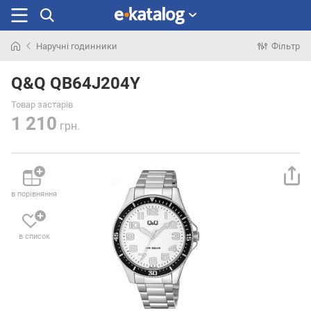
Наручні годинники
Фільтр
Шукали
раніше
Q&Q QB64J204Y
Товар застарів
1 210
грн.
в порівняння
в список