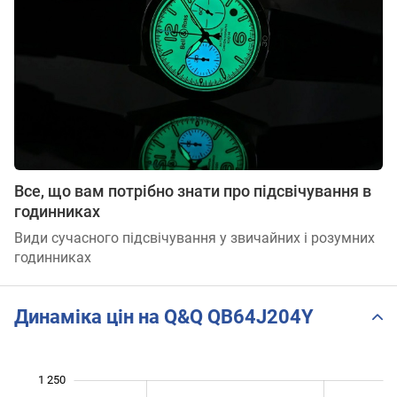
Все, що вам потрібно знати про підсвічування в
годинниках
Види сучасного підсвічування у звичайних і розумних
годинниках
Динаміка цін на Q&Q QB64J204Y
 040
 060
 080
 300
 000
950
1 250