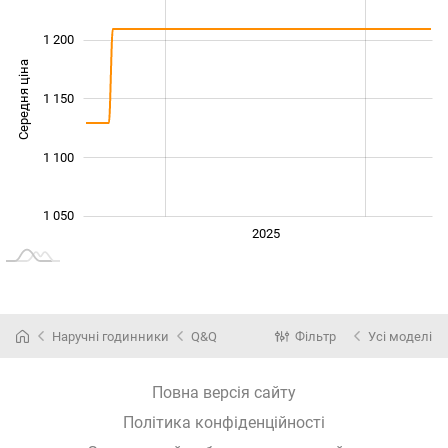
1 200
Середня ціна
1 080
1 150
1 100
1 050
2024
2026
2027
2025
L
Наручні годинники
Q&Q
Фільтр
Усі моделі
Повна версія сайту
Політика конфіденційності