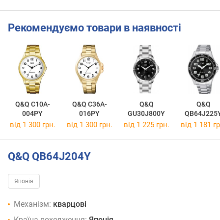
Рекомендуємо товари в наявності
Q&Q C10A-
Q&Q C36A-
Q&Q
Q&Q
004PY
016PY
GU30J800Y
QB64J225
від 1 300 грн.
від 1 300 грн.
від 1 225 грн.
від 1 181 гр
Q&Q QB64J204Y
Японія
Механізм:
кварцові
Країна походження:
Японія