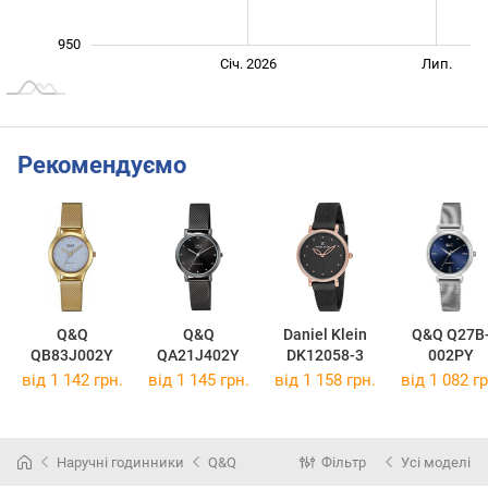
950
Січ. 2027
Лип.
Січ. 2026
Лип.
L
Рекомендуємо
Q&Q
Q&Q
Daniel Klein
Q&Q Q27B
QB83J002Y
QA21J402Y
DK12058-3
002PY
від 1 142 грн.
від 1 145 грн.
від 1 158 грн.
від 1 082 гр
Наручні годинники
Q&Q
Фільтр
Усі моделі