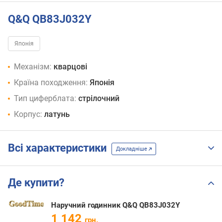
Q&Q QB83J032Y
Японія
Механізм:
кварцові
Країна походження:
Японія
Тип циферблата:
стрілочний
Корпус:
латунь
Всі характеристики
Докладніше
Де купити?
Наручний годинник Q&Q QB83J032Y
1 142
грн.