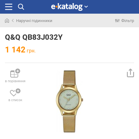
Наручні годинники
Фільтр
Шукали
раніше
Q&Q QB83J032Y
1 142
грн.
в порівняння
в список