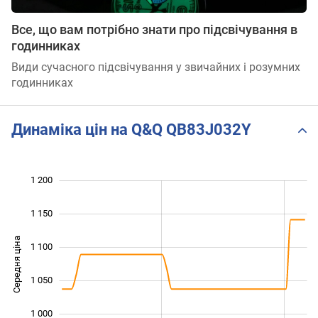
Все, що вам потрібно знати про підсвічування в
годинниках
Види сучасного підсвічування у звичайних і розумних
годинниках
Динаміка цін на Q&Q QB83J032Y
1 200
 250
850
900
1 150
Середня ціна
1 100
1 000
1 050
1 000