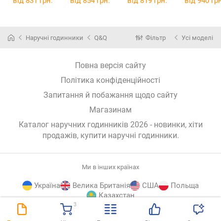
від 831 грн.
від 854 грн.
від 819 грн.
від 940 грн
Наручні годинники
Q&Q
Фільтр
Усі моделі
Повна версія сайту
Політика конфіденційності
Запитання й побажання щодо сайту
Магазинам
Каталог наручних годинників 2026 - новинки, хіти
продажів,
купити наручні годинники
.
Ми в інших країнах
Україна
Велика Британія
США
Польща
Казахстан
3
E-