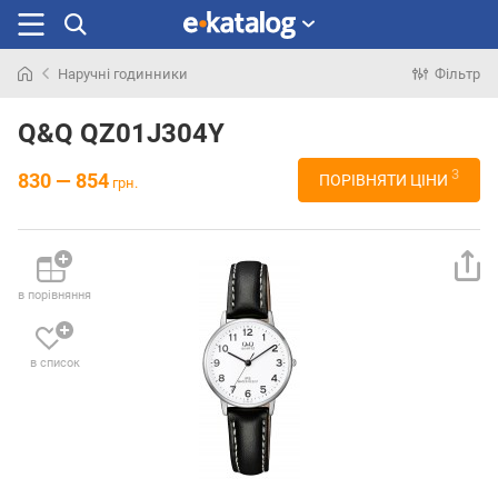
Наручні годинники
Фільтр
Шукали
раніше
Q&Q QZ01J304Y
3
830 — 854
ПОРІВНЯТИ ЦІНИ
грн.
в порівняння
в список