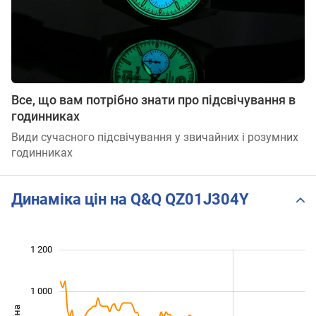
Все, що вам потрібно знати про підсвічування в
годинниках
Види сучасного підсвічування у звичайних і розумних
годинниках
Динаміка цін на Q&Q QZ01J304Y
 400
200
300
500
700
0
1 200
1 000