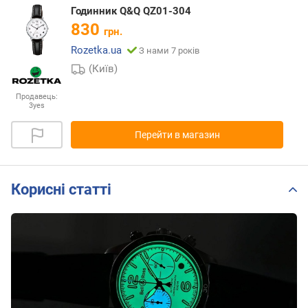
Годинник Q&Q QZ01-304
830
грн.
Rozetka.ua
З нами 7 років
(Київ)
Продавець:
3yes
Перейти в магазин
Корисні статті