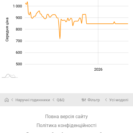
1 000
900
Середня ціна
800
1 000
700
600
500
2024
2025
2028
2026
L
Наручні годинники
Q&Q
Фільтр
Усі моделі
Повна версія сайту
Політика конфіденційності