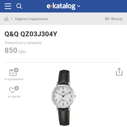
Наручні годинники
Фільтр
Шукали
раніше
Q&Q QZ03J304Y
Очікується у продажу
850
грн.
в порівняння
в список