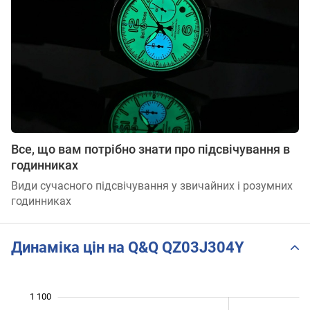
Все, що вам потрібно знати про підсвічування в
годинниках
Види сучасного підсвічування у звичайних і розумних
годинниках
Динаміка цін на Q&Q QZ03J304Y
1 100
 200
300
400