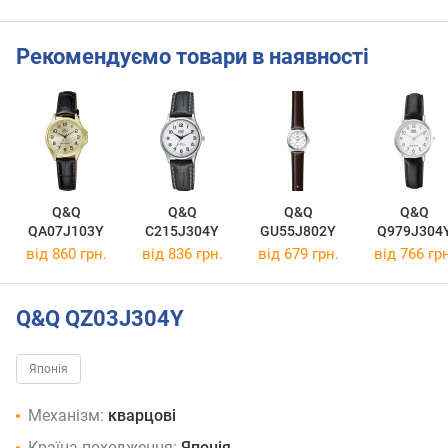
Рекомендуємо товари в наявності
Q&Q
Q&Q
Q&Q
Q&Q
QA07J103Y
C215J304Y
GU55J802Y
Q979J304
від 860 грн.
від 836 грн.
від 679 грн.
від 766 грн
Q&Q QZ03J304Y
Японія
Механізм:
кварцові
Країна походження:
Японія