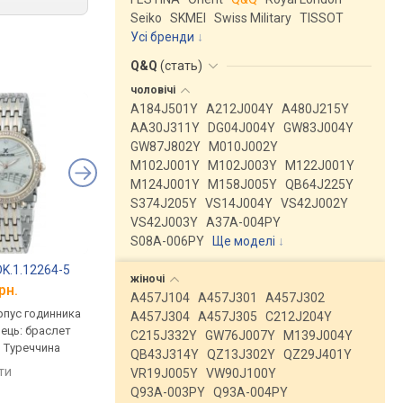
Seiko
SKMEI
Swiss Military
TISSOT
Усі бренди
Q&Q
(
стать
)
чоловічі
A184J501Y
A212J004Y
A480J215Y
AA30J311Y
DG04J004Y
GW83J004Y
GW87J802Y
M010J002Y
M102J001Y
M102J003Y
M122J001Y
M124J001Y
M158J005Y
QB64J225Y
S374J205Y
VS14J004Y
VS42J002Y
VS42J003Y
A37A-004PY
S08A-006PY
Ще моделі
↓
 DK.1.12264-5
Q&Q QZ81J401Y
Q&Q QZ79J011Y
жіночі
рн.
від 1 701 грн.
від 1 630 грн.
A457J104
A457J301
A457J302
рпус годинника
кварцові, корпус годинника
ультратонкі, кварцов
A457J304
A457J305
C212J204Y
нець: браслет
латунь, ремінець: браслет
корпус годинника лат
C215J332Y
GW76J007Y
M139J004Y
, Туреччина
сталь, WR 30, Японія
ремінець: браслет ст
QB43J314Y
QZ13J302Y
QZ29J401Y
50, Японія
яти
порівняти
порівняти
VR19J005Y
VW90J100Y
Q93A-003PY
Q93A-004PY