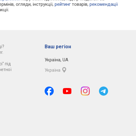
рмінів, огляди, інструкції,
рейтинг
товарів,
рекомендації
кції.
Ваш регіон
і?
r.
Україна
,
UA
і" під
ретної
Україна