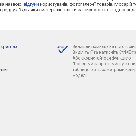
 за назвою,
відгуки
користувачів, фотогалереї товарів, глосарій те
Передрук будь-яких матеріалів тільки за письмовою згодою реда
 країнах
Знайшли помилку на цій сторінц
Виділіть її та натисніть Ctrl+Ente
Або скористайтеся функцією
"Повідомити про помилку в опис
анія
таблицею з параметрами конк
моделі.