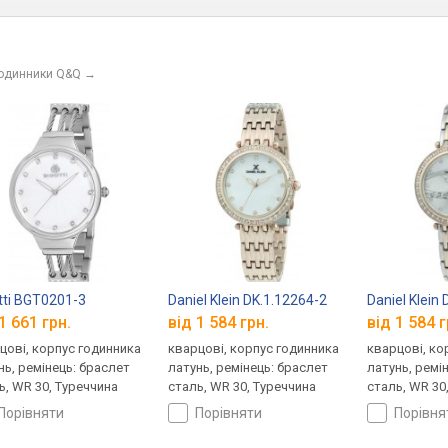
годинники Q&Q
→
tti BGT0201-3
Daniel Klein DK.1.12264-2
Daniel Klein
1 661 грн.
від 1 584 грн.
від 1 584 г
цові, корпус годинника
кварцові, корпус годинника
кварцові, ко
нь, ремінець: браслет
латунь, ремінець: браслет
латунь, ремі
ь, WR 30, Туреччина
сталь, WR 30, Туреччина
сталь, WR 30
порівняти
порівняти
порівн