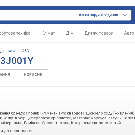
тільки наручні годинники
обутова техніка
Клімат
Дім
Дитячі товари
Авто
одинники
/
Q&Q
63J001Y
ТАННЯ
КОРИСНЕ
дження бренду: Японія; Тип механізму: кварцові; Джерело ходу (живлення)
; Колір: Колір циферблата: сріблястий; Матеріал корпуса: латунь; Колір 
 мінеральне; Ремінець: браслет сталь; Колір ремінця: золотистий
и до порівняння