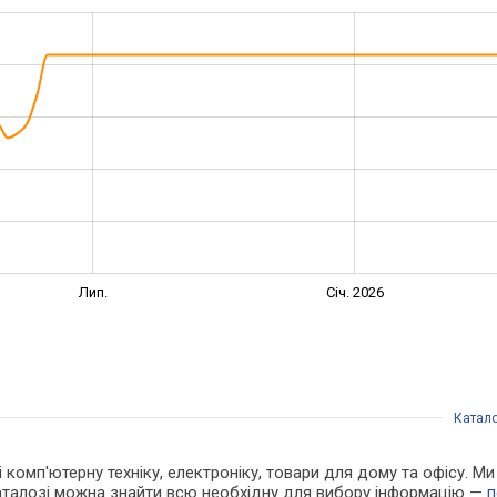
Лип.
Січ. 2026
Катал
 і комп'ютерну техніку, електроніку, товари для дому та офісу. 
каталозі можна знайти всю необхідну для вибору інформацію —
п