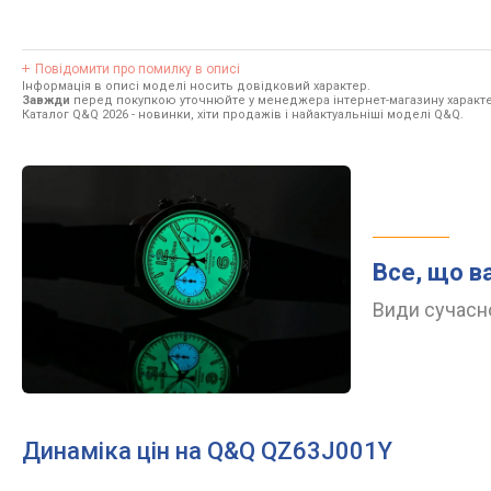
Повідомити про помилку в описі
Інформація в описі моделі носить довідковий характер.
Завжди
перед покупкою уточнюйте у менеджера інтернет-магазину характе
Каталог Q&Q 2026
- новинки, хіти продажів і найактуальніші моделі Q&Q.
Все, що в
Види сучасно
Динаміка цін на Q&Q QZ63J001Y