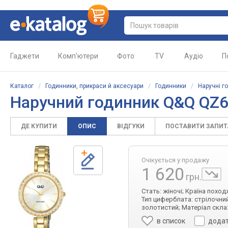
Гаджети
Комп'ютери
Фото
TV
Аудіо
П
Каталог
/
Годинники, прикраси й аксесуари
/
Годинники
/
Наручні г
Наручний годинник Q&Q QZ
ДЕ КУПИТИ
ОПИС
ВІДГУКИ
ПОСТАВИТИ ЗАПИ
Очікується у продажу
1 620
грн.
Стать: жіночі; Країна похо
Тип циферблата: стрілочний
золотистий; Матеріал скла:
в список
додат