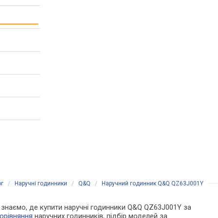
ог
/
Наручні годинники
/
Q&Q
/
Наручний годинник Q&Q QZ63J001Y
Ми знаємо, де купити наручні годинники Q&Q QZ63J001Y за
орівняння
наручних годинників, підбір моделей за