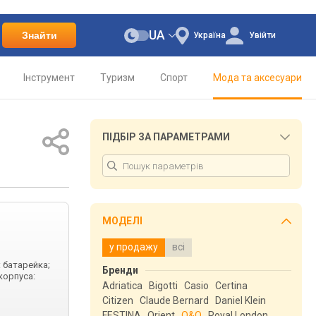
UA
Знайти
Україна
Увійти
Інструмент
Туризм
Спорт
Мода та аксесуари
ПІДБІР ЗА ПАРАМЕТРАМИ
МОДЕЛІ
у продажу
всі
: батарейка;
Бренди
корпуса:
Adriatica
Bigotti
Casio
Certina
Citizen
Claude Bernard
Daniel Klein
FESTINA
Orient
Q&Q
Royal London