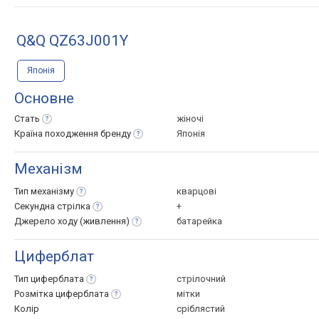
Q&Q QZ63J001Y
Японія
Основне
Стать
жіночі
Країна походження
бренду
Японія
Механізм
Тип
механізму
кварцові
Секундна
стрілка
+
Джерело ходу
(живлення)
батарейка
Циферблат
Тип
циферблата
стрілочний
Розмітка
циферблата
мітки
Колір
сріблястий