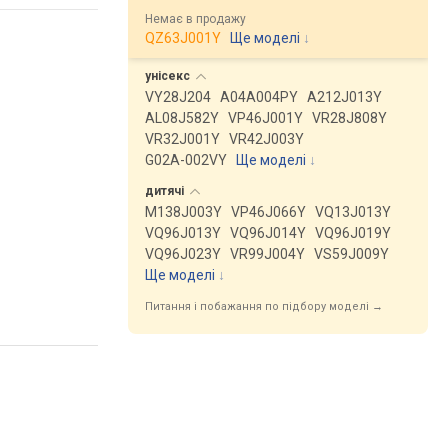
Немає в продажу
QZ63J001Y
Ще моделі
↓
унісекс
VY28J204
A04A004PY
A212J013Y
AL08J582Y
VP46J001Y
VR28J808Y
VR32J001Y
VR42J003Y
G02A-002VY
Ще моделі
↓
дитячі
M138J003Y
VP46J066Y
VQ13J013Y
VQ96J013Y
VQ96J014Y
VQ96J019Y
VQ96J023Y
VR99J004Y
VS59J009Y
Ще моделі
↓
Питання і побажання по підбору моделі →