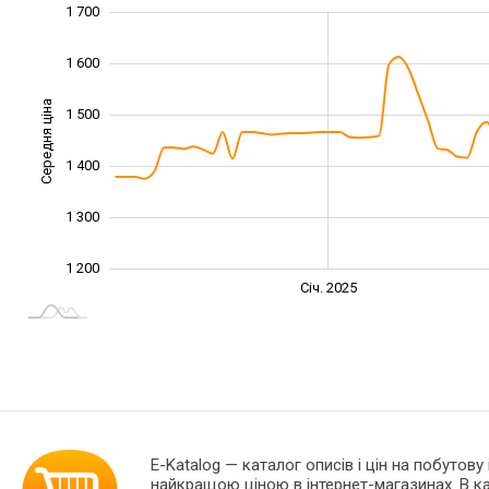
1 150
1 250
1 350
1 800
1 100
1 000
1 700
1 600
Середня ціна
1 500
1 250
1 400
1 300
1 200
Жовт.
Жовт.
Лип.
Квіт.
Квіт.
Лип.
Січ. 2025
L
E-Katalog
— каталог описів і цін на побутову
найкращою ціною в інтернет-магазинах. В 