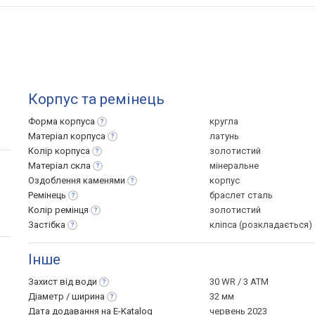
Корпус та ремінець
Форма
корпуса
кругла
Матеріал
корпуса
латунь
Колір
корпуса
золотистий
Матеріал
скла
мінеральне
Оздоблення
каменями
корпус
Ремінець
браслет сталь
Колір
ремінця
золотистий
Застібка
кліпса (розкладається)
Інше
Захист від
води
30 WR / 3 ATM
Діаметр /
ширина
32 мм
Дата додавання на E-Katalog
червень 2023