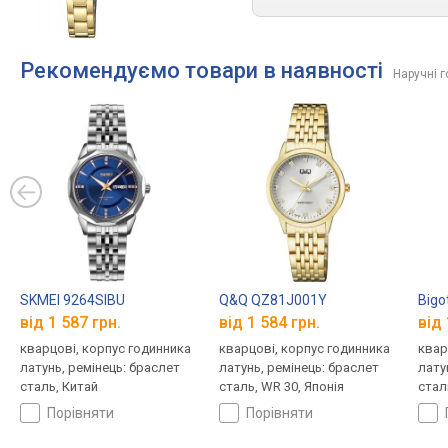
Рекомендуємо товари в наявності
Наручні 
SKMEI 9264SIBU
Q&Q QZ81J001Y
Bigo
від 1 587 грн.
від 1 584 грн.
від 
кварцові, корпус годинника
кварцові, корпус годинника
квар
латунь, ремінець: браслет
латунь, ремінець: браслет
лату
сталь, Китай
сталь, WR 30, Японія
стал
порівняти
порівняти