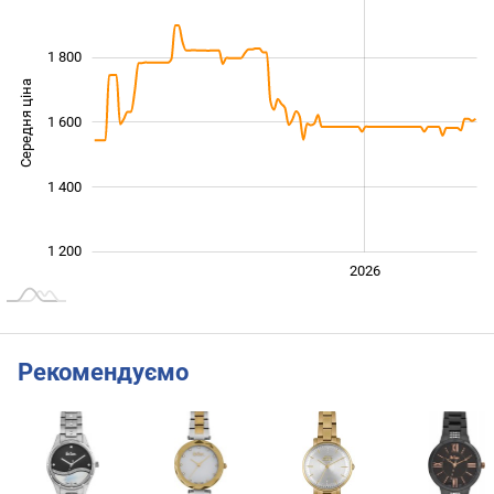
1 800
Середня ціна
1 600
1 300
1 400
1 200
2024
2025
2028
2026
L
Рекомендуємо