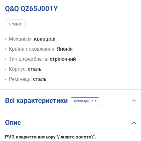
Q&Q QZ65J001Y
Японія
Механізм:
кварцові
Країна походження:
Японія
Тип циферблата:
стрілочний
Корпус:
сталь
Ремінець:
сталь
Всі характеристики
Докладніше
Опис
PVD покриття кольору \"жовте золото\".