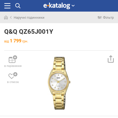
Наручні годинники
Фільтр
Шукали
раніше
Q&Q QZ65J001Y
1 799
від
грн.
в порівняння
в список