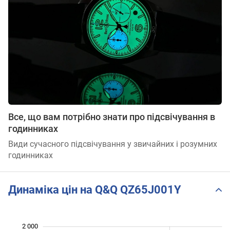
Все, що вам потрібно знати про підсвічування в
годинниках
Види сучасного підсвічування у звичайних і розумних
годинниках
Динаміка цін на Q&Q QZ65J001Y
 100
 300
 500
 200
 000
800
2 000