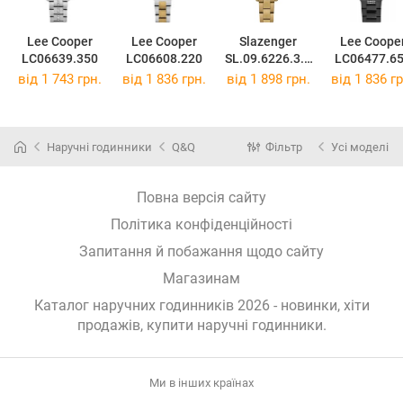
Lee Cooper
Lee Cooper
Slazenger
Lee Coope
LC06639.350
LC06608.220
SL.09.6226.3.0
LC06477.6
3
від 1 743 грн.
від 1 836 грн.
від 1 898 грн.
від 1 836 гр
Наручні годинники
Q&Q
Фільтр
Усі моделі
Повна версія сайту
Політика конфіденційності
Запитання й побажання щодо сайту
Магазинам
Каталог наручних годинників 2026 - новинки, хіти
продажів,
купити наручні годинники
.
Ми в інших країнах