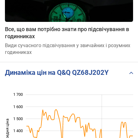
Все, що вам потрібно знати про підсвічування в
годинниках
Види сучасного підсвічування у звичайних і розумних
годинниках
Динаміка цін на Q&Q QZ68J202Y
1 700
 000
 800
900
1 600
1 500
Середня ціна
1 400
1 100