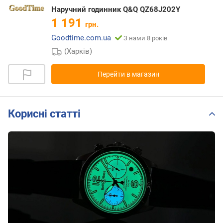
Наручний годинник Q&Q QZ68J202Y
1 191
грн.
Goodtime.com.ua
З нами 8 років
(Харків)
Перейти в магазин
Корисні статті