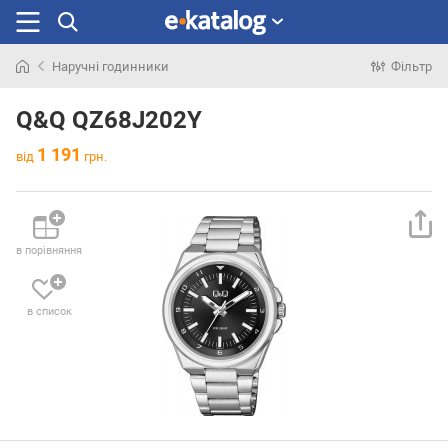
Наручні годинники
Фільтр
Шукали
раніше
Q&Q QZ68J202Y
1 191
від
грн.
в порівняння
в список