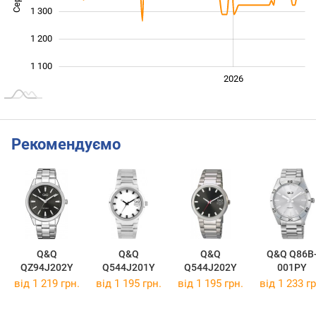
1 300
1 200
1 100
2024
2025
2028
2026
L
Рекомендуємо
Q&Q
Q&Q
Q&Q
Q&Q Q86B
QZ94J202Y
Q544J201Y
Q544J202Y
001PY
від 1 219 грн.
від 1 195 грн.
від 1 195 грн.
від 1 233 гр