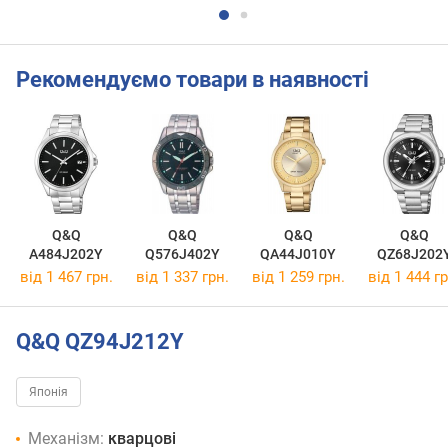
Рекомендуємо товари в наявності
Q&Q
Q&Q
Q&Q
Q&Q
A484J202Y
Q576J402Y
QA44J010Y
QZ68J202
від 1 467 грн.
від 1 337 грн.
від 1 259 грн.
від 1 444 гр
Q&Q QZ94J212Y
Японія
Механізм:
кварцові