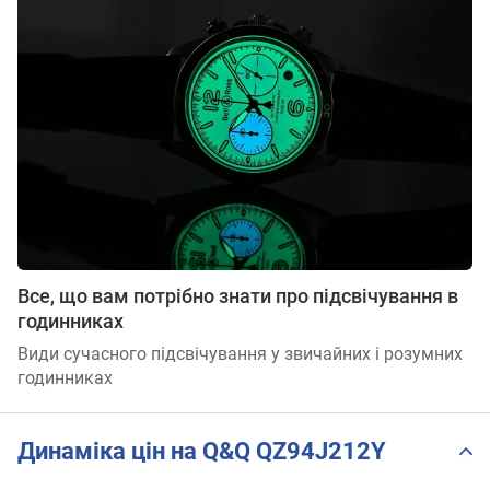
Все, що вам потрібно знати про підсвічування в
годинниках
Види сучасного підсвічування у звичайних і розумних
годинниках
Динаміка цін на Q&Q QZ94J212Y