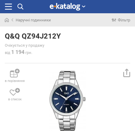
Наручні годинники
Фільтр
Шукали
раніше
Q&Q QZ94J212Y
Очікується у продажу
1 194
від
грн.
в порівняння
в список