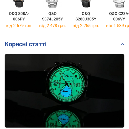
Q&Q S08A-
Q&Q
Q&Q
Q&Q C23A
006PY
S374J205Y
S280J305Y
006VY
від 2 679 грн.
від 2 478 грн.
від 2 255 грн.
від 1 539 гр
Корисні статті