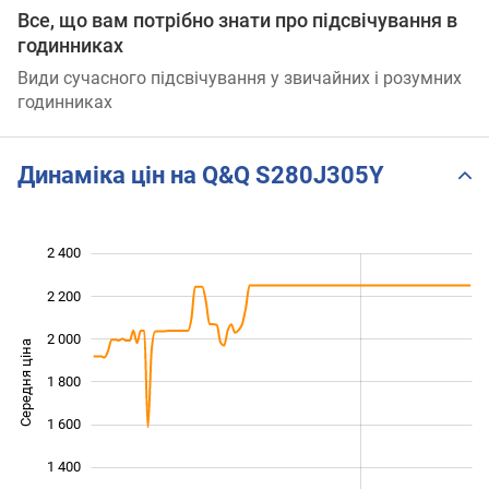
Все, що вам потрібно знати про підсвічування в
годинниках
Види сучасного підсвічування у звичайних і розумних
годинниках
Динаміка цін на Q&Q S280J305Y
2 400
 000
 600
800
2 200
2 000
Середня ціна
1 800
1 200
1 600
1 400