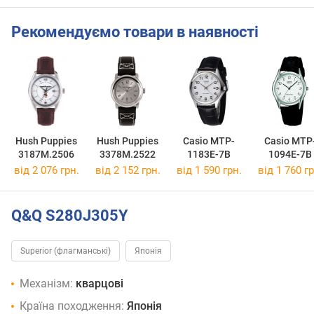
Рекомендуємо товари в наявності
Hush Puppies
Hush Puppies
Casio MTP-
Casio MTP
3187M.2506
3378M.2522
1183E-7B
1094E-7B
від 2 076 грн.
від 2 152 грн.
від 1 590 грн.
від 1 760 гр
Q&Q S280J305Y
Superior (флагманські)
Японія
Механізм:
кварцові
Країна походження:
Японія