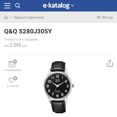
Наручні годинники
Фільтр
Шукали
раніше
Q&Q S280J305Y
Очікується у продажу
2 255
від
грн.
в порівняння
в список