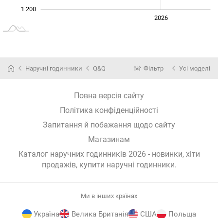
1 200
2024
2025
2028
2026
L
Наручні годинники
Q&Q
Фільтр
Усі моделі
Повна версія сайту
Політика конфіденційності
Запитання й побажання щодо сайту
Магазинам
Каталог наручних годинників 2026 - новинки, хіти
продажів,
купити наручні годинники
.
Ми в інших країнах
Україна
Велика Британія
США
Польща