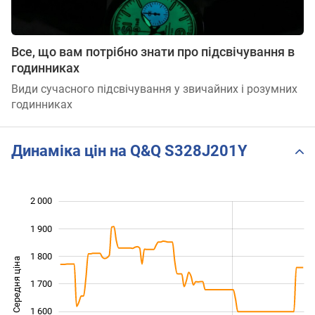
Все, що вам потрібно знати про підсвічування в
годинниках
Види сучасного підсвічування у звичайних і розумних
годинниках
Динаміка цін на Q&Q S328J201Y
2 000
 200
 300
 100
1 900
1 800
Середня ціна
1 700
1 400
1 600