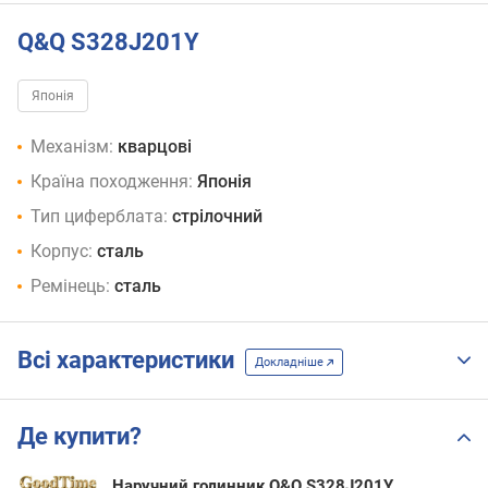
Q&Q S328J201Y
Японія
Механізм:
кварцові
Країна походження:
Японія
Тип циферблата:
стрілочний
Корпус:
сталь
Ремінець:
сталь
Всі характеристики
Докладніше
Де купити?
Наручний годинник Q&Q S328J201Y