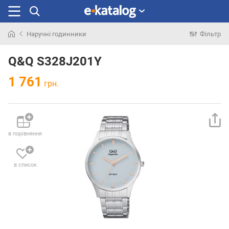
Наручні годинники
Фільтр
Шукали
раніше
Q&Q S328J201Y
1 761
грн.
в порівняння
в список