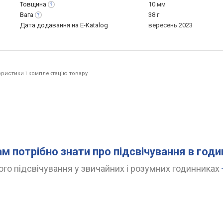
Товщина
10 мм
Вага
38 г
Дата додавання на E-Katalog
вересень 2023
ристики і комплектацію товару
ам потрібно знати про підсвічування в год
го підсвічування у звичайних і розумних годинниках