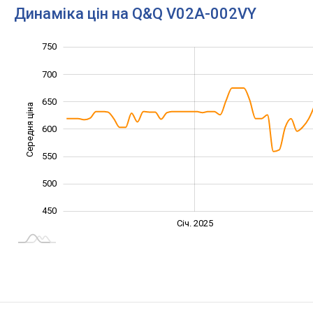
Динаміка цін на Q&Q V02A-002VY
750
350
400
800
700
650
Середня ціна
600
450
550
500
450
Січ. 2027
Лип.
Січ. 2025
L