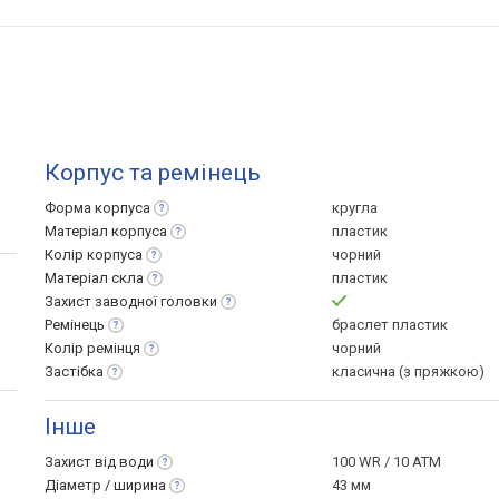
Корпус та ремінець
Форма
корпуса
кругла
Матеріал
корпуса
пластик
Колір
корпуса
чорний
Матеріал
скла
пластик
Захист заводної
головки
Ремінець
браслет пластик
Колір
ремінця
чорний
Застібка
класична (з пряжкою)
Інше
Захист від
води
100 WR / 10 ATM
Діаметр /
ширина
43 мм