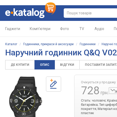
Гаджети
Комп'ютери
Фото
TV
Аудіо
П
Каталог
/
Годинники, прикраси й аксесуари
/
Годинники
/
Наручні г
Наручний годинник Q&Q V0
ДЕ КУПИТИ
ОПИС
ВІДГУКИ
ПОСТАВИТИ ЗАПИ
Очікується у продажу
728
грн.
Стать: чоловічі; Краї
батарейка; Тип циферб
покриття; Матеріал ко
пластик