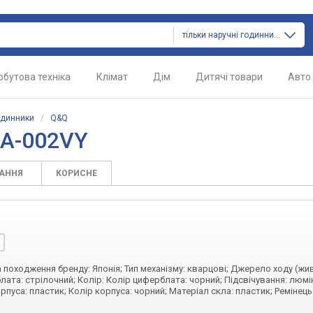
тільки наручні годинники
обутова техніка
Клімат
Дім
Дитячі товари
Авто
одинники
/
Q&Q
2A-002VY
ТАННЯ
КОРИСНЕ
на походження бренду: Японія; Тип механізму: кварцові; Джерело ходу (жи
лата: стрілочний; Колір: Колір циферблата: чорний; Підсвічування: люм
рпуса: пластик; Колір корпуса: чорний; Матеріал скла: пластик; Ремінець