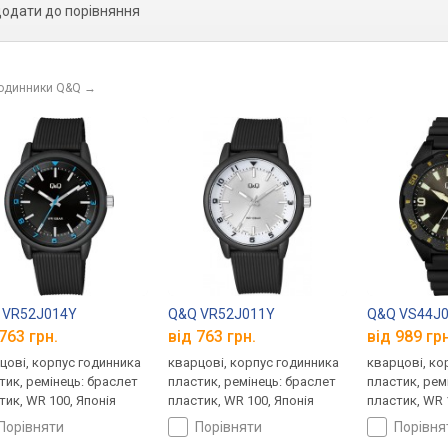
додати до порівняння
годинники Q&Q
→
 VR52J014Y
Q&Q VR52J011Y
Q&Q VS44J
763 грн.
від 763 грн.
від 989 грн
цові, корпус годинника
кварцові, корпус годинника
кварцові, ко
тик, ремінець: браслет
пластик, ремінець: браслет
пластик, рем
тик, WR 100, Японія
пластик, WR 100, Японія
пластик, WR 
порівняти
порівняти
порівн