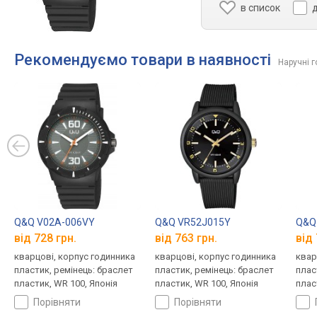
в список
Рекомендуємо товари в наявності
Наручні 
Q&Q V02A-006VY
Q&Q VR52J015Y
Q&Q
від 728 грн.
від 763 грн.
від 
кварцові, корпус годинника
кварцові, корпус годинника
квар
пластик, ремінець: браслет
пластик, ремінець: браслет
плас
пластик, WR 100, Японія
пластик, WR 100, Японія
плас
порівняти
порівняти