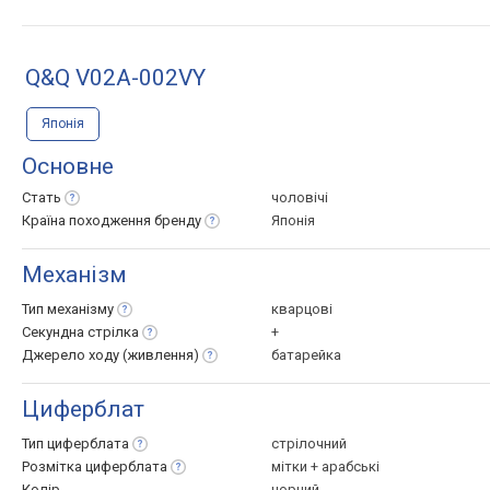
Q&Q V02A-002VY
Японія
Основне
Стать
чоловічі
Країна походження
бренду
Японія
Механізм
Тип
механізму
кварцові
Секундна
стрілка
+
Джерело ходу
(живлення)
батарейка
Циферблат
Тип
циферблата
стрілочний
Розмітка
циферблата
мітки + арабські
Колір
чорний