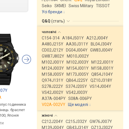
Seiko
SKMEI
Swiss Military
TISSOT
Усі бренди
Q&Q
(
стать
)
чоловічі
C154-314
A184J501Y
A212J004Y
A480J215Y
AA30J311Y
BL04J304Y
CD02J212Y
DG04J004Y
GW83J004Y
GW87J802Y
M010J002Y
M102J001Y
M102J003Y
M122J001Y
M124J003Y
M154J001Y
M158J001Y
M158J005Y
M173J005Y
Q854J104Y
Q974J131Y
QB64J225Y
QZ10J318Y
S278J222Y
S374J205Y
VS14J004Y
007Y
Q&Q V30A-003VY
Q&Q V30A-004VY
VS42J002Y
VS42J003Y
.
від 728 грн.
від 728 грн.
A37A-004PY
S08A-006PY
V02A-002VY
Ще моделі
↓
рпус годинника
кварцові, корпус годинника
кварцові, корпус го
інець: браслет
пластик, ремінець: браслет
пластик, ремінець: б
100, Японія
пластик, WR 100, Японія
пластик, WR 100, Япо
жіночі
C212J204Y
C215J332Y
GW76J007Y
яти
порівняти
порівняти
M139J004Y
QB43J314Y
QZ13J302Y