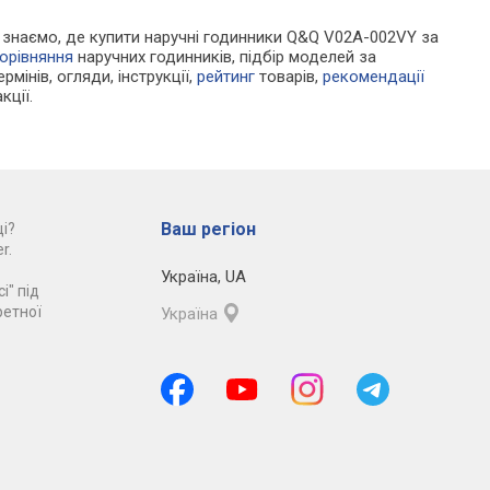
 Ми знаємо, де купити наручні годинники Q&Q V02A-002VY за
орівняння
наручних годинників, підбір моделей за
рмінів, огляди, інструкції,
рейтинг
товарів,
рекомендації
кції.
Ваш регіон
і?
r.
Україна
,
UA
і" під
ретної
Україна