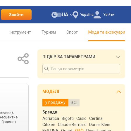
UA
Знайти
Україна
Увійти
Інструмент
Туризм
Спорт
Мода та аксесуари
ПІДБІР ЗА ПАРАМЕТРАМИ
МОДЕЛІ
у продажу
всі
Бренди
влення):
інесцентне
Adriatica
Bigotti
Casio
Certina
: браслет
Citizen
Claude Bernard
Daniel Klein
FESTINA
Orient
Q&Q
Royal London