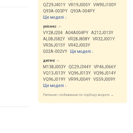
QZ29J401Y
VR19J005Y
VW90J100Y
Q93A-003PY
Q93A-004PY
Ще моделі
↓
унісекс
VY28J204
A04A004PY
A212J013Y
AL08J582Y
VR28J808Y
VR32J001Y
VR36J015Y
VR42J003Y
G02A-002VY
Ще моделі
↓
дитячі
M138J003Y
QC29J344Y
VP46J066Y
VQ13J013Y
VQ96J013Y
VQ96J014Y
VQ96J019Y
VR99J004Y
VS59J009Y
Ще моделі
↓
Питання і побажання по підбору моделі →