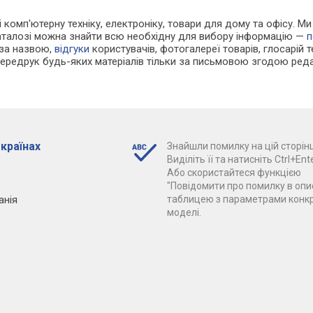
 і комп'ютерну техніку, електроніку, товари для дому та офісу.
каталозі можна знайти всю необхідну для вибору інформацію —
п
 за назвою,
відгуки
користувачів, фотогалереї товарів, глосарій те
Передрук будь-яких матеріалів тільки за письмовою згодою реда
 країнах
Знайшли помилку на цій сторінц
Виділіть її та натисніть Ctrl+Ente
Або скористайтеся функцією
"Повідомити про помилку в опис
анія
таблицею з параметрами конк
моделі.