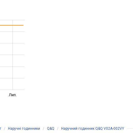
Лип.
г
/
Наручні годинники
/
Q&Q
/
Наручний годинник Q&Q V02A-002VY