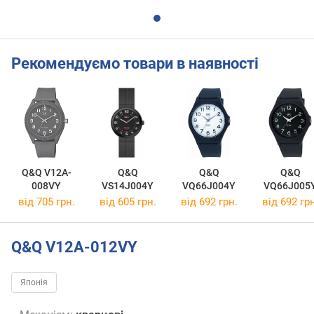
Рекомендуємо товари в наявності
Q&Q V12A-
Q&Q
Q&Q
Q&Q
008VY
VS14J004Y
VQ66J004Y
VQ66J005
від 705 грн.
від 605 грн.
від 692 грн.
від 692 грн
Q&Q V12A-012VY
Японія