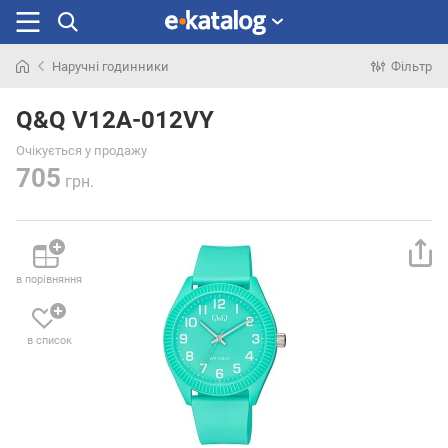
Наручні годинники
Фільтр
Шукали
раніше
Q&Q V12A-012VY
Очікується у продажу
705
грн.
в порівняння
в список