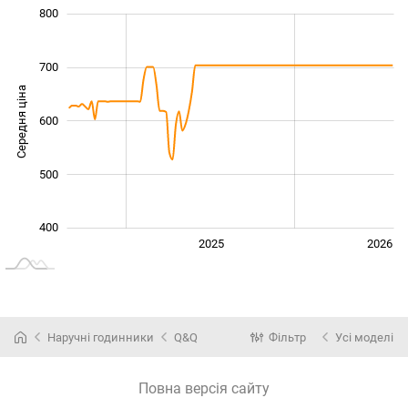
300
350
450
550
900
200
800
700
Середня ціна
600
400
500
400
2024
2027
2025
2026
L
Наручні годинники
Q&Q
Фільтр
Усі моделі
Повна версія сайту