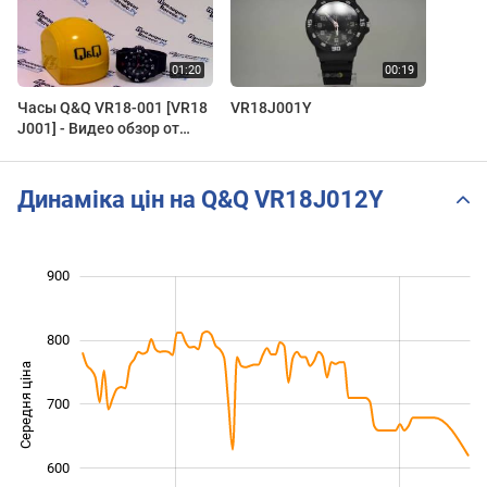
Часы Q&Q VR18-001 [VR18
VR18J001Y
J001] - Видео обзор от
PresidentWatches.Ru
Динаміка цін на Q&Q VR18J012Y
 000
400
450
550
650
300
900
800
Середня ціна
700
500
600