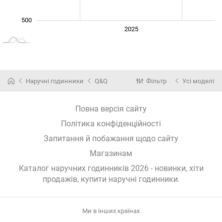
500
2024
2026
2027
2025
L
Наручні годинники
Q&Q
Фільтр
Усі моделі
Повна версія сайту
Політика конфіденційності
Запитання й побажання щодо сайту
Магазинам
Каталог наручних годинників 2026 - новинки, хіти
продажів,
купити наручні годинники
.
Ми в інших країнах