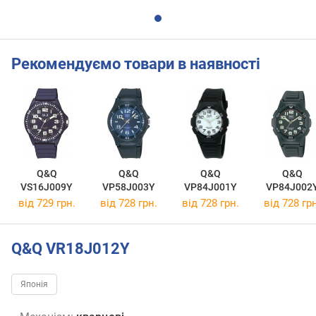
Рекомендуємо товари в наявності
Q&Q
Q&Q
Q&Q
Q&Q
VS16J009Y
VP58J003Y
VP84J001Y
VP84J002
від 729 грн.
від 728 грн.
від 728 грн.
від 728 грн
Q&Q VR18J012Y
Японія